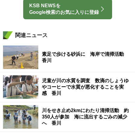
KSB NEWSを
Google検索のお気に入りに登録
関連ニュース
素足で歩ける砂浜に 海岸で清掃活動
香川
児童が川の水質を調査 数滴のしょうゆ
やコーヒーで水質が悪化することを実
感 香川
川をせき止め2kmにわたり清掃活動 約
350人が参加 海に流出するごみの減少
へ 香川