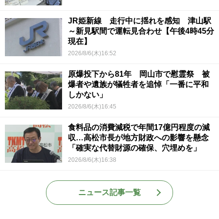
JR姫新線 走行中に揺れを感知 津山駅
～新見駅間で運転見合わせ【午後4時45分
現在】
2026/8/6(木)16:52
原爆投下から81年 岡山市で慰霊祭 被
爆者や遺族が犠牲者を追悼「一番に平和
しかない」
2026/8/6(木)16:45
食料品の消費減税で年間17億円程度の減
収…高松市長が地方財政への影響を懸念
「確実な代替財源の確保、穴埋めを」
2026/8/6(木)16:38
ニュース記事一覧