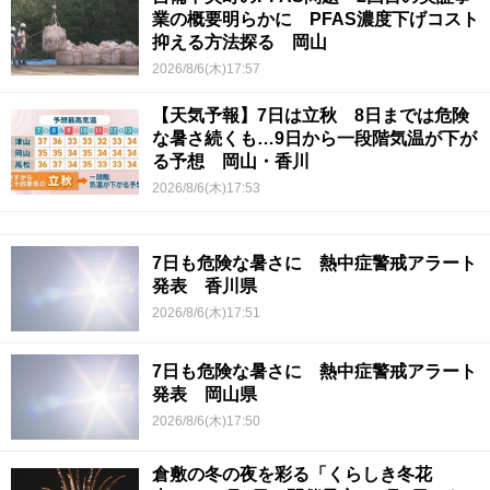
業の概要明らかに PFAS濃度下げコスト
抑える方法探る 岡山
2026/8/6(木)17:57
【天気予報】7日は立秋 8日までは危険
な暑さ続くも…9日から一段階気温が下が
る予想 岡山・香川
2026/8/6(木)17:53
7日も危険な暑さに 熱中症警戒アラート
発表 香川県
2026/8/6(木)17:51
7日も危険な暑さに 熱中症警戒アラート
発表 岡山県
2026/8/6(木)17:50
倉敷の冬の夜を彩る「くらしき冬花