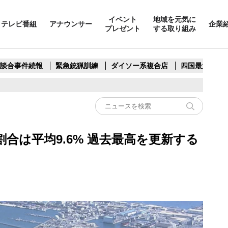
イベント
地域を元気に
テレビ番組
アナウンサー
企業
プレゼント
する取り組み
製談合事件続報
緊急銃猟訓練
ダイソー系複合店
四国最大スリ
合は平均9.6% 過去最高を更新する