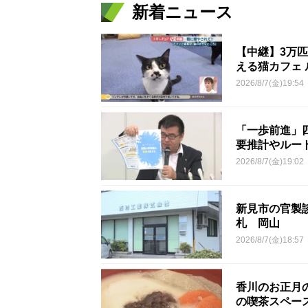
新着ニュース
【中継】3万
える猫カフェ 
2026/8/7(金)19:54
「一歩前進」
要推計やルー
2026/8/7(金)19:02
新見市の官製談
札 岡山
2026/8/7(金)18:57
香川のお正月
の喫茶スペー