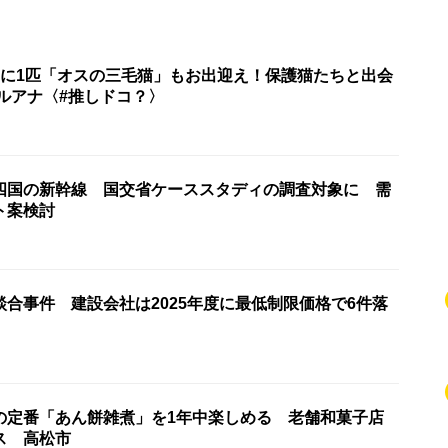
匹に1匹「オスの三毛猫」もお出迎え！保護猫たちと出会
ルアナ〈#推しドコ？〉
四国の新幹線 国交省ケーススタディの調査対象に 需
ト案検討
合事件 建設会社は2025年度に最低制限価格で6件落
の定番「あん餅雑煮」を1年中楽しめる 老舗和菓子店
ス 高松市