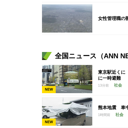
女性管理職の
全国ニュース（ANN N
東京駅近くに
に一時避難
社会
13分前
NEW
熊本地震 車
社会
1時間前
NEW