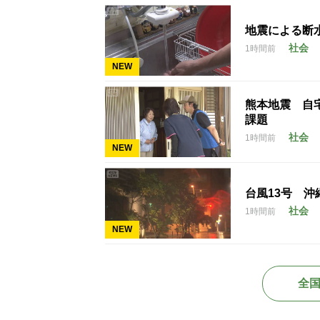
地震による断
社会
1時間前
NEW
熊本地震 自
課題
社会
1時間前
NEW
台風13号 
社会
1時間前
NEW
全