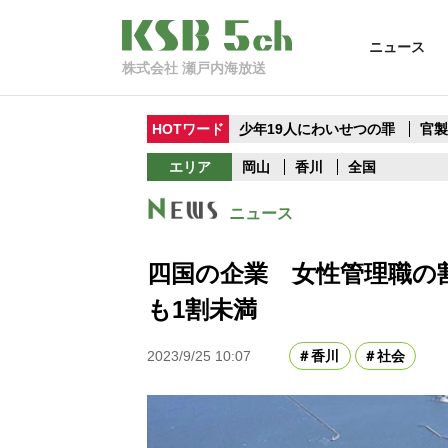
ニュース
株式会社 瀬戸内海放送
HOTワード
少年19人にわいせつの罪
官
エリア
岡山
香川
全国
ニュース
四国の企業 女性管理職の割
も1割未満
2023/9/25 10:07
香川
社会