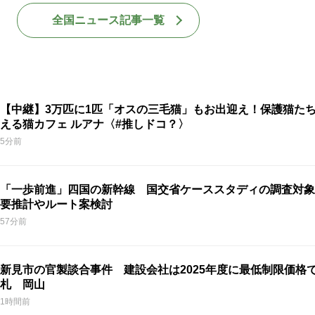
全国ニュース記事一覧
【中継】3万匹に1匹「オスの三毛猫」もお出迎え！保護猫た
える猫カフェ ルアナ〈#推しドコ？〉
5分前
「一歩前進」四国の新幹線 国交省ケーススタディの調査対象
要推計やルート案検討
57分前
新見市の官製談合事件 建設会社は2025年度に最低制限価格
札 岡山
1時間前