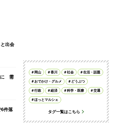
ちと出会
岡山
香川
社会
生活・話題
に 需
おでかけ・グルメ
どうぶつ
行政
経済
科学・医療
交通
ほっとマルシェ
で6件落
タグ一覧はこちら