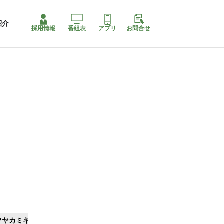
紹介
採用情報
番組表
アプリ
お問合せ
ツヤカミキリ
ももちゃり停止