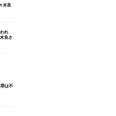
々木良
われ
々木良さ
遂罪は不