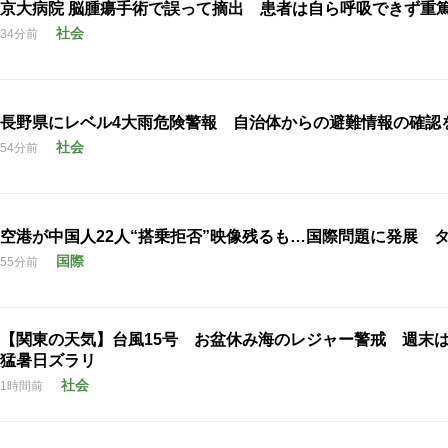
京大病院 脳腫瘍手術で誤って摘出 患者は自ら呼吸できず
社会
34分前
長野県にレベル4大雨危険警報 自治体からの避難情報の確認
社会
54分前
空港が中国人22人“搭乗拒否”映像残るも…国際問題に発展 
国際
55分前
【関東の天気】台風15号 お盆休み海のレジャー警戒 週末
猛暑日ズラリ
社会
1時間前