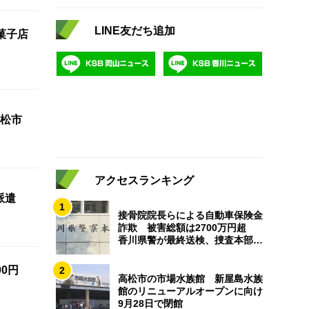
LINE友だち追加
菓子店
松市
アクセスランキング
派遣
1
接骨院院長らによる自動車保険金
詐欺 被害総額は2700万円超
香川県警が最終送検、捜査本部解
散
0円
2
高松市の市場水族館 新屋島水族
館のリニューアルオープンに向け
9月28日で閉館