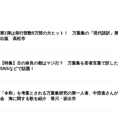
第1弾は発行部数9万部の大ヒット！ 万葉集の「現代語訳」第
出版 高松市
【特集】古の奈良の都はマジ卍？ 万葉集を若者言葉で訳した
SNSなどで話題！
「令和」を考案とされる万葉集研究の第一人者、中西進さんが
会 海に関する歌を紹介 香川・坂出市