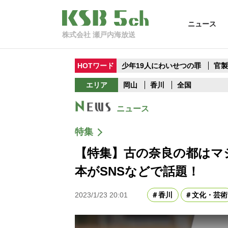
ニュース
株式会社 瀬戸内海放送
HOTワード
少年19人にわいせつの罪
官
エリア
岡山
香川
全国
ニュース
特集
【特集】古の奈良の都はマ
本がSNSなどで話題！
2023/1/23 20:01
香川
文化・芸術