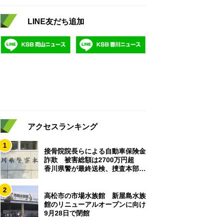
LINE友だち追加
アクセスランキング
1
接骨院院長らによる自動車保険金
詐欺 被害総額は2700万円超
香川県警が最終送検、捜査本部解
散
2
高松市の市場水族館 新屋島水族
館のリニューアルオープンに向け
9月28日で閉館