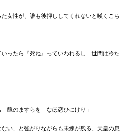
た女性が、誰も後押ししてくれないと嘆くこち
ていったら『死ね』っていわれるし 世間は冷た
も 醜のますらを なほ恋ひにけり」
ない」と強がりながらも未練が残る、天皇の息