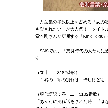
万葉集の半数以上を占める「恋の歌
も愛されたい」が大人気！ タイト
堂本剛さんが所属する「KinKi Ki
SNSでは、「奈良時代の人たちに
す。
（巻十二 3182番歌）
「白栲の 袖の別れは 惜しけども
（現代語訳：巻十二 3182番歌）
「あんたに別れ話をされた時 『ほ