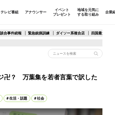
イベント
地域を元気に
テレビ番組
アナウンサー
企業
プレゼント
する取り組み
製談合事件続報
緊急銃猟訓練
ダイソー系複合店
四国最大スリ
ジ卍？ 万葉集を若者言葉で訳した
生活・話題
社会