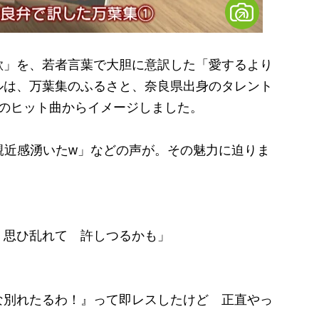
」を、若者言葉で大胆に意訳した「愛するより
ルは、万葉集のふるさと、奈良県出身のタレント
ds」のヒット曲からイメージしました。
親近感湧いたw」などの声が。その魅力に迫りま
 思ひ乱れて 許しつるかも」
な別れたるわ！』って即レスしたけど 正直やっ