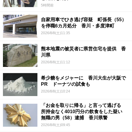
5時間前
自家用車でひき逃げ容疑 町係長（55）
を停職6カ月処分 香川・多度津町
2026/8/8(土)11:35
熊本地震の被災者に県営住宅を提供 香
川県
2026/8/8(土)11:12
希少糖をメジャーに 香川大生が大阪で
PR ドーナツの試食も
2026/8/8(土)10:24
「お金を取りに帰る」と言って逃げる
所持金なく4010円分の飲食をした疑い
無職の男（58）逮捕 香川県警
2026/8/8(土)09:45