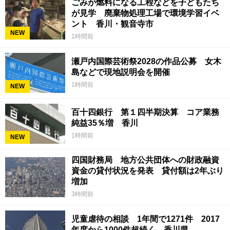
ごみが燃料になる工程などを子どもたち
が見学 廃棄物処理工場で環境学習イベ
ント 香川・観音寺市
NEW
1時間前
瀬戸内国際芸術祭2028の作品公募 女木
島などで現地説明会を開催
1時間前
NEW
百十四銀行 第１四半期決算 コア業務
純益35％増 香川
1時間前
NEW
四国財務局 地方公共団体への財政融資
資金の貸付状況を発表 貸付額は2年ぶり
増加
3時間前
児童虐待の相談 1年間で1271件 2017
年度から1000件超続く 香川県