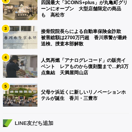
四国最大「3COINS+plus」が丸亀町グリ
ーンにオープン 大型店舗限定の商品
も 高松市
3
接骨院院長らによる自動車保険金詐欺
被害総額は2700万円超 香川県警が最終
送検、捜査本部解散
4
人気再燃「アナログレコード」の販売イ
ベント レアものから復刻盤まで…約3万
点集結 天満屋岡山店
5
父母ケ浜近くに新しいリノベーションホ
テルが誕生 香川・三豊市
LINE友だち追加