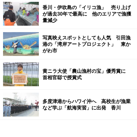
香川・伊吹島の「イリコ漁」 売り上げ
が過去30年で最高に 他のエリアで漁獲
量減少
写真映えスポットとしても人気 引田漁
港の「湾岸アートプロジェクト」 東か
がわ市
黄ニラ大使「農山漁村の宝」優秀賞に
首相官邸で授賞式
多度津港からハワイ沖へ 高校生が漁業
など学ぶ「航海実習」に出発 香川