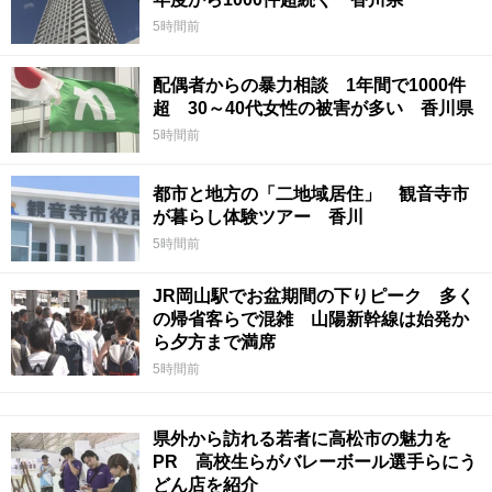
5時間前
配偶者からの暴力相談 1年間で1000件
超 30～40代女性の被害が多い 香川県
5時間前
都市と地方の「二地域居住」 観音寺市
が暮らし体験ツアー 香川
5時間前
JR岡山駅でお盆期間の下りピーク 多く
の帰省客らで混雑 山陽新幹線は始発か
ら夕方まで満席
5時間前
県外から訪れる若者に高松市の魅力を
PR 高校生らがバレーボール選手らにう
どん店を紹介