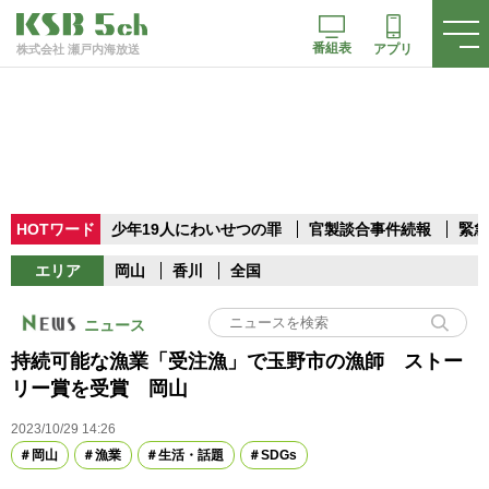
番組表
アプリ
株式会社 瀬戸内海放送
HOTワード
少年19人にわいせつの罪
官製談合事件続報
緊急
エリア
岡山
香川
全国
ニュース
持続可能な漁業「受注漁」で玉野市の漁師 ストー
リー賞を受賞 岡山
2023/10/29 14:26
岡山
漁業
生活・話題
SDGs