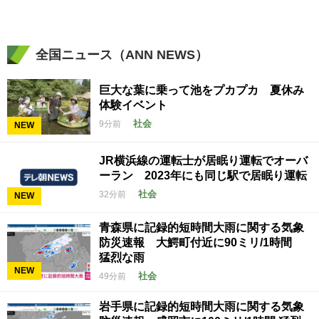
全国ニュース（ANN NEWS）
巨大な葉に乗って池をプカプカ 夏休み
体験イベント
社会
9分前
NEW
JR横浜線の運転士が居眠り運転でオーバ
ーラン 2023年にも同じ駅で居眠り運転
社会
32分前
NEW
青森県に記録的短時間大雨に関する気象
防災速報 大鰐町付近に90ミリ/1時間
猛烈な雨
NEW
社会
49分前
岩手県に記録的短時間大雨に関する気象