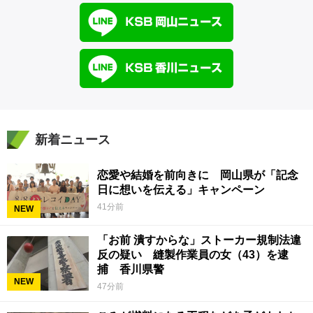
新着ニュース
恋愛や結婚を前向きに 岡山県が「記念
日に想いを伝える」キャンペーン
41分前
NEW
「お前 潰すからな」ストーカー規制法違
反の疑い 縫製作業員の女（43）を逮
捕 香川県警
NEW
47分前