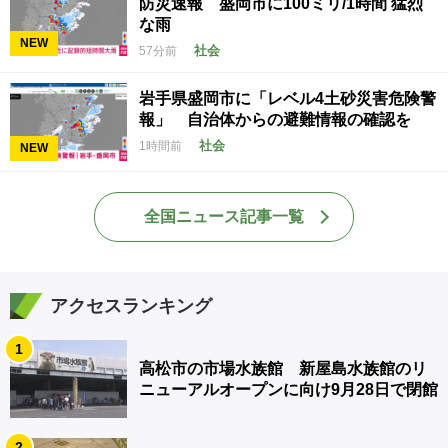
防災速報 盛岡市に100ミリ/1時間 猛烈
な雨
NEW
社会
57分前
岩手県盛岡市に「レベル4土砂災害危険警
報」 自治体からの避難情報の確認を
社会
1時間前
NEW
全国ニュース記事一覧
アクセスランキング
1
高松市の市場水族館 新屋島水族館のリ
ニューアルオープンに向け9月28日で閉館
2