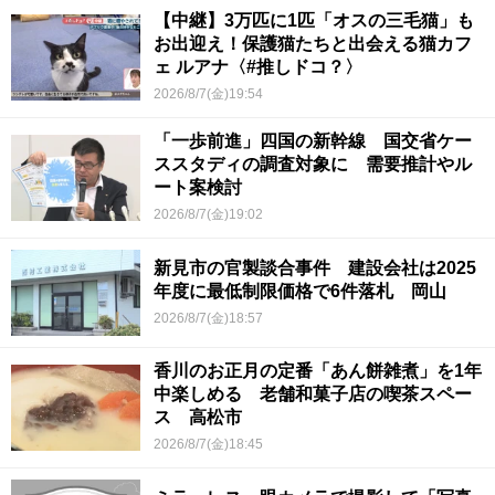
【中継】3万匹に1匹「オスの三毛猫」も
お出迎え！保護猫たちと出会える猫カフ
ェ ルアナ〈#推しドコ？〉
2026/8/7(金)19:54
「一歩前進」四国の新幹線 国交省ケー
ススタディの調査対象に 需要推計やル
ート案検討
2026/8/7(金)19:02
新見市の官製談合事件 建設会社は2025
年度に最低制限価格で6件落札 岡山
2026/8/7(金)18:57
香川のお正月の定番「あん餅雑煮」を1年
中楽しめる 老舗和菓子店の喫茶スペー
ス 高松市
2026/8/7(金)18:45