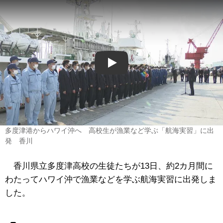
Play
多度津港からハワイ沖へ 高校生が漁業など学ぶ「航海実習」に出
発 香川
香川県立多度津高校の生徒たちが13日、約2カ月間に
わたってハワイ沖で漁業などを学ぶ航海実習に出発しま
した。