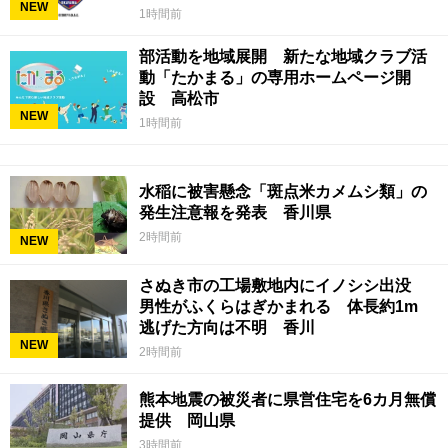
NEW
1時間前
部活動を地域展開 新たな地域クラブ活
動「たかまる」の専用ホームページ開
設 高松市
NEW
1時間前
水稲に被害懸念「斑点米カメムシ類」の
発生注意報を発表 香川県
2時間前
NEW
さぬき市の工場敷地内にイノシシ出没
男性がふくらはぎかまれる 体長約1m
逃げた方向は不明 香川
NEW
2時間前
熊本地震の被災者に県営住宅を6カ月無償
提供 岡山県
3時間前