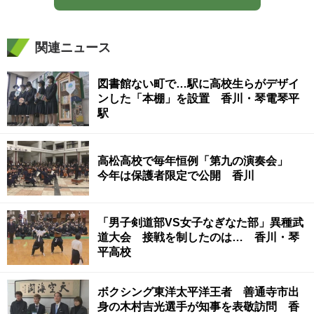
関連ニュース
図書館ない町で…駅に高校生らがデザイ
ンした「本棚」を設置 香川・琴電琴平
駅
高松高校で毎年恒例「第九の演奏会」
今年は保護者限定で公開 香川
「男子剣道部VS女子なぎなた部」異種武
道大会 接戦を制したのは… 香川・琴
平高校
ボクシング東洋太平洋王者 善通寺市出
身の木村吉光選手が知事を表敬訪問 香