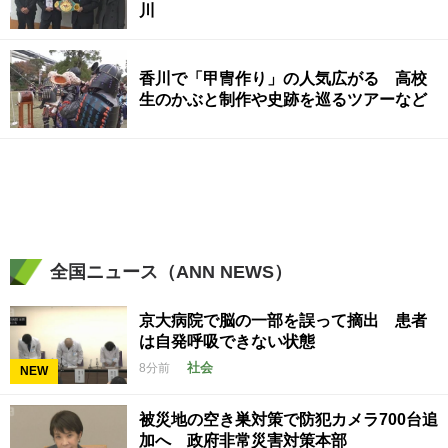
川
香川で「甲冑作り」の人気広がる 高校
生のかぶと制作や史跡を巡るツアーなど
全国ニュース（ANN NEWS）
京大病院で脳の一部を誤って摘出 患者
は自発呼吸できない状態
社会
8分前
NEW
被災地の空き巣対策で防犯カメラ700台追
加へ 政府非常災害対策本部