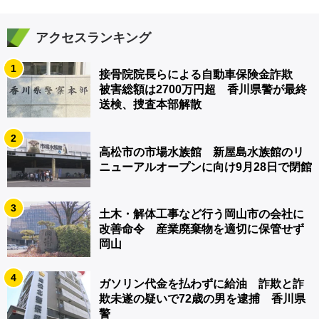
アクセスランキング
1
接骨院院長らによる自動車保険金詐欺
被害総額は2700万円超 香川県警が最終
送検、捜査本部解散
2
高松市の市場水族館 新屋島水族館のリ
ニューアルオープンに向け9月28日で閉館
3
土木・解体工事など行う岡山市の会社に
改善命令 産業廃棄物を適切に保管せず
岡山
4
ガソリン代金を払わずに給油 詐欺と詐
欺未遂の疑いで72歳の男を逮捕 香川県
警