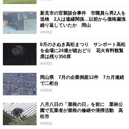
新見市の官製談合事件 市職員ら男2人を
送検 2人は遠縁関係…以前から価格漏洩
繰り返していたか 岡山
4時間前
8月のさぬき高松まつり サンポート高松
を会場に24連が総おどり 花火有料観覧
席は残り350席
4時間前
岡山県 7月の企業倒産12件 7カ月連続
で二桁台
5時間前
八月八日の「屋根の日」を前に 栗林公
園で瓦業者が屋根の修繕や清掃活動 高
松市
5時間前