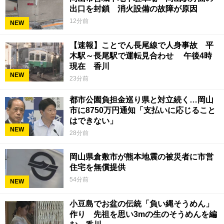
出口を封鎖 消火設備の故障が原因
12分前
NEW
【速報】ことでん長尾線で人身事故 平
木駅～長尾駅で運転見合わせ 午後4時
現在 香川
NEW
23分前
都市公園負担金巡り県と対立続く…岡山
市に8750万円通知「支払いに応じること
はできない」
NEW
28分前
岡山県倉敷市が熊本地震の被災者に市営
住宅を無償提供
54分前
NEW
小豆島でお盆の伝統「負い縄そうめん」
作り 先祖を思い3mの生のそうめんを編