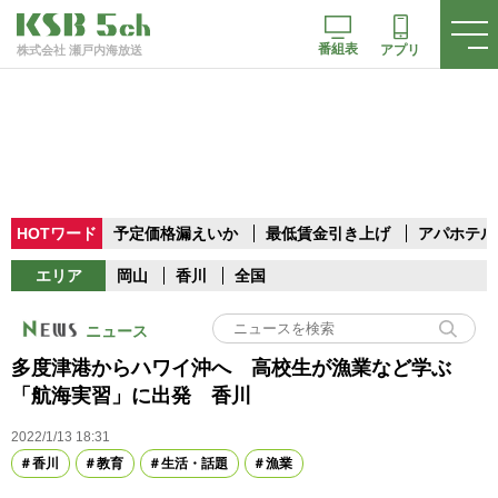
番組表
アプリ
株式会社 瀬戸内海放送
HOTワード
予定価格漏えいか
最低賃金引き上げ
アパホテル
エリア
岡山
香川
全国
ニュース
多度津港からハワイ沖へ 高校生が漁業など学ぶ
「航海実習」に出発 香川
2022/1/13 18:31
香川
教育
生活・話題
漁業