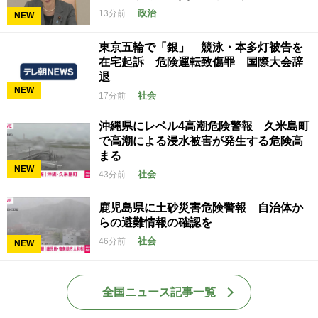
政治
13分前
NEW
東京五輪で「銀」 競泳・本多灯被告を
在宅起訴 危険運転致傷罪 国際大会辞
退
NEW
社会
17分前
沖縄県にレベル4高潮危険警報 久米島町
で高潮による浸水被害が発生する危険高
まる
NEW
社会
43分前
鹿児島県に土砂災害危険警報 自治体か
らの避難情報の確認を
社会
46分前
NEW
全国ニュース記事一覧