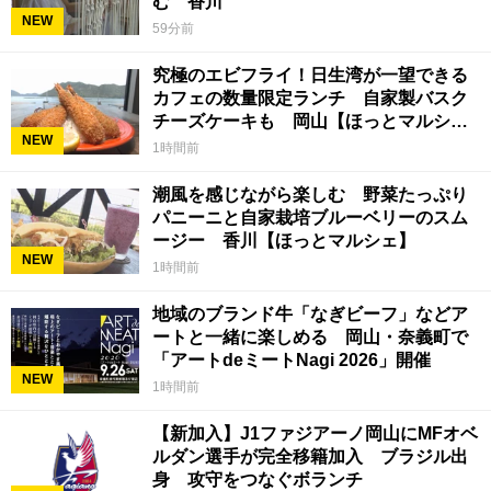
む 香川
NEW
59分前
究極のエビフライ！日生湾が一望できる
カフェの数量限定ランチ 自家製バスク
チーズケーキも 岡山【ほっとマルシ
NEW
ェ】
1時間前
潮風を感じながら楽しむ 野菜たっぷり
パニーニと自家栽培ブルーベリーのスム
ージー 香川【ほっとマルシェ】
NEW
1時間前
地域のブランド牛「なぎビーフ」などア
ートと一緒に楽しめる 岡山・奈義町で
「アートdeミートNagi 2026」開催
NEW
1時間前
【新加入】J1ファジアーノ岡山にMFオベ
ルダン選手が完全移籍加入 ブラジル出
身 攻守をつなぐボランチ