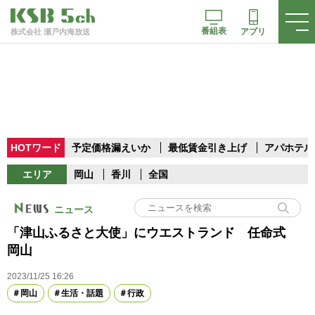
番組表
アプリ
株式会社 瀬戸内海放送
HOTワード
予定価格漏えいか
最低賃金引き上げ
アパホテル
エリア
岡山
香川
全国
ニュース
「津山ふるさと大使」にウエストランド 任命式
岡山
2023/11/25 16:26
岡山
生活・話題
行政