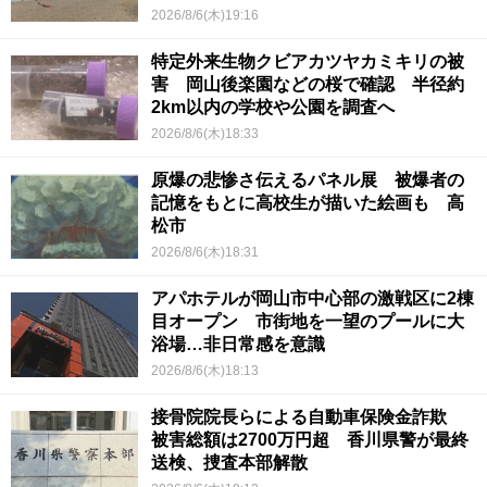
2026/8/6(木)19:16
特定外来生物クビアカツヤカミキリの被
害 岡山後楽園などの桜で確認 半径約
2km以内の学校や公園を調査へ
2026/8/6(木)18:33
原爆の悲惨さ伝えるパネル展 被爆者の
記憶をもとに高校生が描いた絵画も 高
松市
2026/8/6(木)18:31
アパホテルが岡山市中心部の激戦区に2棟
目オープン 市街地を一望のプールに大
浴場…非日常感を意識
2026/8/6(木)18:13
接骨院院長らによる自動車保険金詐欺
被害総額は2700万円超 香川県警が最終
送検、捜査本部解散