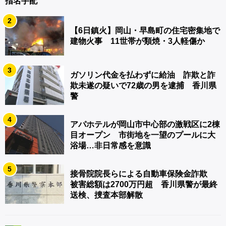
指名手配
2
【6日鎮火】岡山・早島町の住宅密集地で
建物火事 11世帯が類焼・3人軽傷か
3
ガソリン代金を払わずに給油 詐欺と詐
欺未遂の疑いで72歳の男を逮捕 香川県
警
4
アパホテルが岡山市中心部の激戦区に2棟
目オープン 市街地を一望のプールに大
浴場…非日常感を意識
5
接骨院院長らによる自動車保険金詐欺
被害総額は2700万円超 香川県警が最終
送検、捜査本部解散