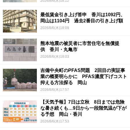
2026/8/6(木)18:12
最低賃金引き上げ答申 香川は1092円、
岡山は1104円 過去2番目の引き上げ額
2026/8/6(木)18:09
熊本地震の被災者に市営住宅を無償提
供 香川・丸亀市
2026/8/6(木)18:03
吉備中央町のPFAS問題 2回目の実証事
業の概要明らかに PFAS濃度下げコスト
抑える方法探る 岡山
2026/8/6(木)17:57
【天気予報】7日は立秋 8日までは危険
な暑さ続くも…9日から一段階気温が下が
る予想 岡山・香川
2026/8/6(木)17:53