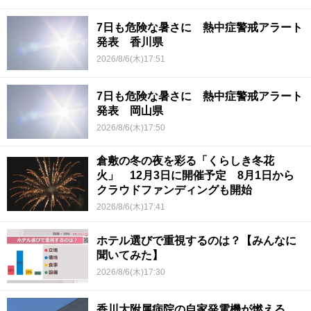
7日も危険な暑さに 熱中症警戒アラート
発表 香川県
2026/8/6(木)17:51
7日も危険な暑さに 熱中症警戒アラート
発表 岡山県
2026/8/6(木)17:50
倉敷の冬の夜を彩る「くらしき冬花
火」 12月3日に開催予定 8月1日から
クラウドファンディングも開始
2026/8/6(木)17:41
ホテル選びで重視するのは？【みんなに
聞いてみた】
2026/8/6(木)17:30
香川大附属病院の自家発電機が燃える