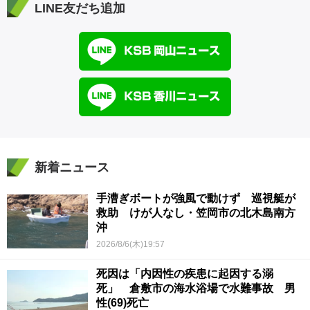
LINE友だち追加
新着ニュース
手漕ぎボートが強風で動けず 巡視艇が
救助 けが人なし・笠岡市の北木島南方
沖
2026/8/6(木)19:57
死因は「内因性の疾患に起因する溺
死」 倉敷市の海水浴場で水難事故 男
性(69)死亡