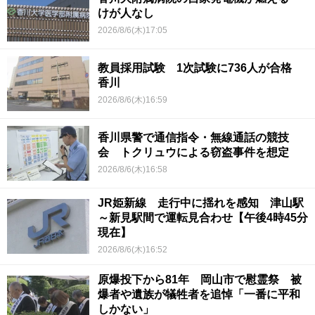
けが人なし
2026/8/6(木)17:05
教員採用試験 1次試験に736人が合格
香川
2026/8/6(木)16:59
香川県警で通信指令・無線通話の競技
会 トクリュウによる窃盗事件を想定
2026/8/6(木)16:58
JR姫新線 走行中に揺れを感知 津山駅
～新見駅間で運転見合わせ【午後4時45分
現在】
2026/8/6(木)16:52
原爆投下から81年 岡山市で慰霊祭 被
爆者や遺族が犠牲者を追悼「一番に平和
しかない」