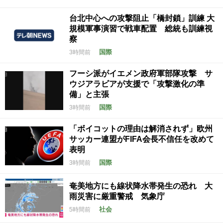
台北中心への攻撃阻止「橋封鎖」訓練 大
規模軍事演習で戦車配置 総統も訓練視
察
国際
3時間前
フーシ派がイエメン政府軍部隊攻撃 サ
ウジアラビアが支援で「攻撃激化の準
備」と主張
国際
3時間前
「ボイコットの理由は解消されず」欧州
サッカー連盟がFIFA会長不信任を改めて
表明
国際
3時間前
奄美地方にも線状降水帯発生の恐れ 大
雨災害に厳重警戒 気象庁
社会
5時間前