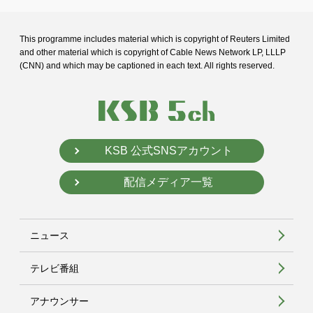
This programme includes material which is copyright of Reuters Limited
and
other material which is copyright of Cable News Network LP, LLLP
(CNN) and
which may be captioned in each text. All rights reserved.
KSB 公式SNSアカウント
配信メディア一覧
ニュース
テレビ番組
アナウンサー