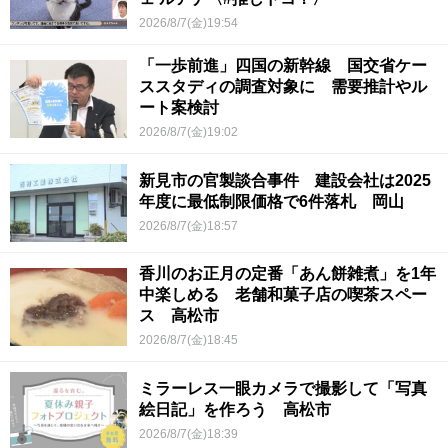
2026/8/7(金)19:54
「一歩前進」四国の新幹線 国交省ケー
ススタディの調査対象に 需要推計やル
ート案検討
2026/8/7(金)19:02
新見市の官製談合事件 建設会社は2025
年度に最低制限価格で6件落札 岡山
2026/8/7(金)18:57
香川のお正月の定番「あん餅雑煮」を1年
中楽しめる 老舗和菓子店の喫茶スペー
ス 高松市
2026/8/7(金)18:45
ミラーレス一眼カメラで撮影して「写真
絵日記」を作ろう 高松市
2026/8/7(金)18:39