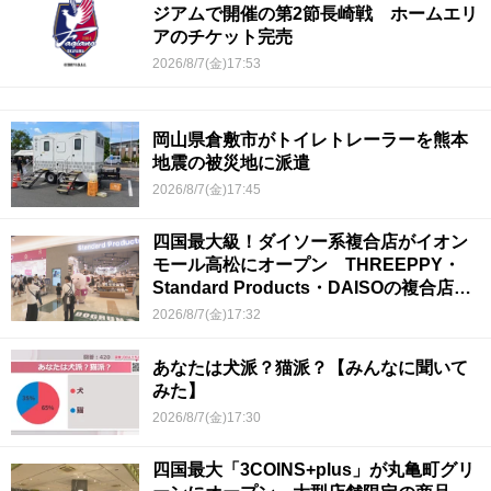
ジアムで開催の第2節長崎戦 ホームエリ
アのチケット完売
2026/8/7(金)17:53
岡山県倉敷市がトイレトレーラーを熊本
地震の被災地に派遣
2026/8/7(金)17:45
四国最大級！ダイソー系複合店がイオン
モール高松にオープン THREEPPY・
Standard Products・DAISOの複合店は
香川県初
2026/8/7(金)17:32
あなたは犬派？猫派？【みんなに聞いて
みた】
2026/8/7(金)17:30
四国最大「3COINS+plus」が丸亀町グリ