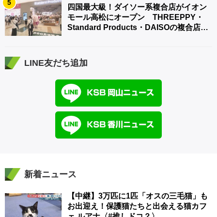
5
四国最大級！ダイソー系複合店がイオン
モール高松にオープン THREEPPY・
Standard Products・DAISOの複合店は
香川県初
LINE友だち追加
新着ニュース
【中継】3万匹に1匹「オスの三毛猫」も
お出迎え！保護猫たちと出会える猫カフ
ェ ルアナ〈#推しドコ？〉