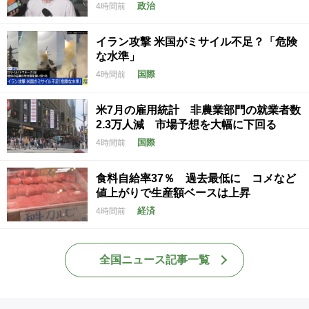
政治
4時間前
イラン攻撃 米国がミサイル不足？「危険
な水準」
国際
4時間前
米7月の雇用統計 非農業部門の就業者数
2.3万人減 市場予想を大幅に下回る
国際
4時間前
食料自給率37％ 過去最低に コメなど
値上がりで生産額ベースは上昇
経済
4時間前
全国ニュース記事一覧