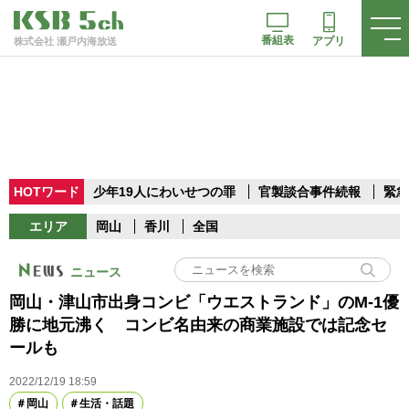
番組表
アプリ
株式会社 瀬戸内海放送
HOTワード
少年19人にわいせつの罪
官製談合事件続報
緊急
エリア
岡山
香川
全国
ニュース
岡山・津山市出身コンビ「ウエストランド」のM-1優
勝に地元沸く コンビ名由来の商業施設では記念セ
ールも
2022/12/19 18:59
岡山
生活・話題