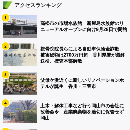
アクセスランキング
1
高松市の市場水族館 新屋島水族館のリ
ニューアルオープンに向け9月28日で閉館
2
接骨院院長らによる自動車保険金詐欺
被害総額は2700万円超 香川県警が最終
送検、捜査本部解散
3
父母ケ浜近くに新しいリノベーションホ
テルが誕生 香川・三豊市
4
土木・解体工事など行う岡山市の会社に
改善命令 産業廃棄物を適切に保管せず
岡山