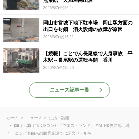
点集結 天満屋岡山店
2026/8/7(金)16:44
岡山市営城下地下駐車場 岡山駅方面の
出口を封鎖 消火設備の故障が原因
2026/8/7(金)16:31
【続報】ことでん長尾線で人身事故 平
木駅～長尾駅の運転再開 香川
2026/8/7(金)16:20
ニュース記事一覧
ホーム
ニュース
生活・話題
岡山・津山市出身コンビ「ウエストランド」のM-1優勝に地元沸
く コンビ名由来の商業施設では記念セールも