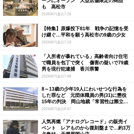
ーンにオープン 大型店舗限定の商品
も 高松市
2026/8/7(金)17:29
【特集】原爆投下81年 戦争の記憶を受
け継ぐ…平和を願う高松市の9歳の少女
2026/8/7(金)17:19
「入所者が暴れている」高齢者向け住宅
で職員を包丁で突く 傷害の疑いで79歳
男を現行犯逮捕 香川県警
2026/8/7(金)17:08
8～13歳の少年19人にわいせつな行為を
した罪など 元団体職員の男(31)に懲役
15年の判決 岡山地裁「常習性は際立っ
ていて被害結果も非常に重い」
2026/8/7(金)16:47
人気再燃「アナログレコード」の販売イ
ベント レアものから復刻盤まで…約3万