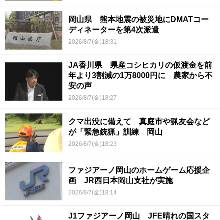
岡山県 熊本地震の被災地にDMATコー
ディネーターを第4次派遣
2026/8/7(金)18:31
JA香川県 県産コシヒカリの仮渡金を前
年より3割減の1万8000円に 農家から不
安の声
2026/8/7(金)18:27
クマ出没に備えて 真庭市や猟友会など
が「緊急銃猟」訓練 岡山
2026/8/7(金)18:23
ファジアーノ岡山のホームゲーム応援企
画 JR西日本岡山支社が実施
2026/8/7(金)18:14
J1ファジアーノ岡山 JFE晴れの国スタ