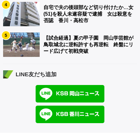
4
自宅で夫の後頭部など切り付けたか…女
(51)を殺人未遂容疑で逮捕 女は殺意を
否認 香川・高松市
5
【試合経過】夏の甲子園 岡山学芸館が
鳥取城北に逆転許すも再逆転 終盤にリ
ード広げて初戦突破
LINE友だち追加