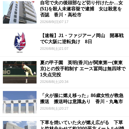
自宅で夫の後頭部など切り付けたか…女
(51)を殺人未遂容疑で逮捕 女は殺意を
否認 香川・高松市
2026/8/9(日)07:17
【速報】J1・ファジアーノ岡山 開幕戦
でC大阪に逆転負け 8日
2026/8/8(土)21:07
夏の甲子園 英明(香川)が関東第一(東東
京)との投手戦制す エース冨岡は無四球で
1失点完投
2026/8/8(土)20:34
「火が服に燃え移った」86歳女性が救急
搬送 搬送時は意識あり 香川・丸亀市
2026/8/8(土)20:27
下草を焼いていた火が燃え広がる 下草
と竹林合わせて約2000平方メートルが焼