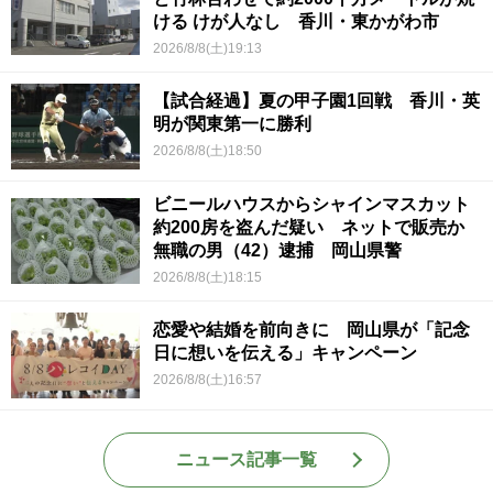
ける けが人なし 香川・東かがわ市
2026/8/8(土)19:13
【試合経過】夏の甲子園1回戦 香川・英
明が関東第一に勝利
2026/8/8(土)18:50
ビニールハウスからシャインマスカット
約200房を盗んだ疑い ネットで販売か
無職の男（42）逮捕 岡山県警
2026/8/8(土)18:15
恋愛や結婚を前向きに 岡山県が「記念
日に想いを伝える」キャンペーン
2026/8/8(土)16:57
ニュース記事一覧