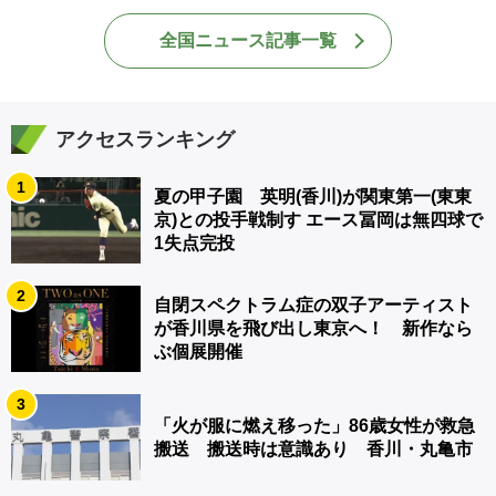
全国ニュース記事一覧
アクセスランキング
1
夏の甲子園 英明(香川)が関東第一(東東
京)との投手戦制す エース冨岡は無四球で
1失点完投
2
自閉スペクトラム症の双子アーティスト
が香川県を飛び出し東京へ！ 新作なら
ぶ個展開催
3
「火が服に燃え移った」86歳女性が救急
搬送 搬送時は意識あり 香川・丸亀市