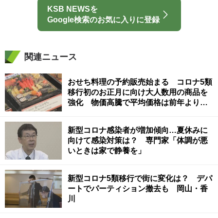
KSB NEWSを
Google検索のお気に入りに登録
関連ニュース
おせち料理の予約販売始まる コロナ5類
移行初のお正月に向け大人数用の商品を
強化 物価高騰で平均価格は前年より約
5％値上がり 岡山市
新型コロナ感染者が増加傾向…夏休みに
向けて感染対策は？ 専門家「体調が悪
いときは家で静養を」
新型コロナ5類移行で街に変化は？ デパ
ートでパーティション撤去も 岡山・香
川