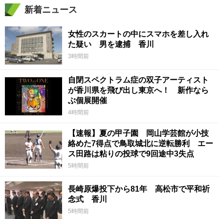
新着ニュース
女性のスカートの中にスマホを差し入れ
た疑い 男を逮捕 香川
3時間前
自閉スペクトラム症の双子アーティスト
が香川県を飛び出し東京へ！ 新作なら
ぶ個展開催
4時間前
【速報】夏の甲子園 岡山学芸館が小技
絡めた7得点で鳥取城北に逆転勝利 エー
ス田路は粘りの投球で9回途中3失点
5時間前
長崎原爆投下から81年 高松市で平和祈
念式 香川
5時間前