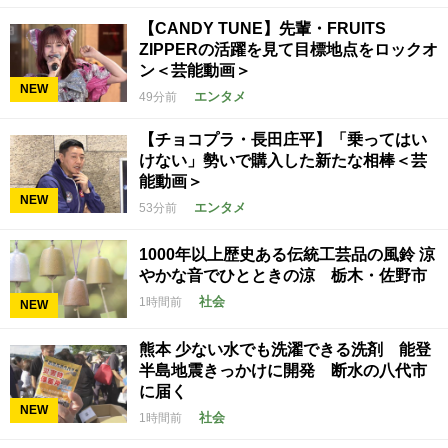
【CANDY TUNE】先輩・FRUITS
ZIPPERの活躍を見て目標地点をロックオ
ン＜芸能動画＞
NEW
エンタメ
49分前
【チョコプラ・長田庄平】「乗ってはい
けない」勢いで購入した新たな相棒＜芸
能動画＞
NEW
エンタメ
53分前
1000年以上歴史ある伝統工芸品の風鈴 涼
やかな音でひとときの涼 栃木・佐野市
社会
1時間前
NEW
熊本 少ない水でも洗濯できる洗剤 能登
半島地震きっかけに開発 断水の八代市
に届く
NEW
社会
1時間前