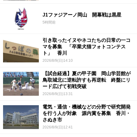
J1ファジアーノ岡山 開幕戦は黒星
5時間前
引き取ったイヌやネコたちの日常の一コ
マを募集 「卒業犬猫フォトコンテス
ト」 香川
2026/8/9(日)14:10
【試合経過】夏の甲子園 岡山学芸館が
鳥取城北に逆転許すも再逆転 終盤にリ
ード広げて初戦突破
2026/8/9(日)13:31
電気・通信・機械などの分野で研究開発
を行う人が対象 源内賞を募集 香川・
さぬき市
2026/8/9(日)12:41