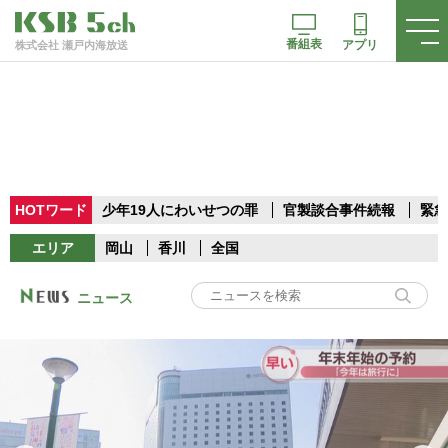
番組表
アプリ
株式会社 瀬戸内海放送
HOTワード
少年19人にわいせつの罪
官製談合事件続報
緊急
エリア
岡山
香川
全国
ニュース