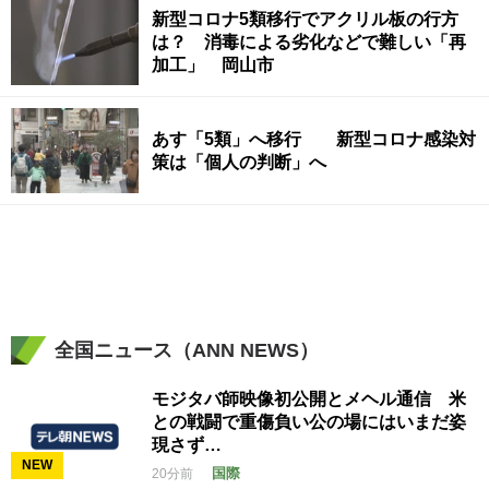
新型コロナ5類移行でアクリル板の行方
は？ 消毒による劣化などで難しい「再
加工」 岡山市
あす「5類」へ移行 新型コロナ感染対
策は「個人の判断」へ
全国ニュース（ANN NEWS）
モジタバ師映像初公開とメヘル通信 米
との戦闘で重傷負い公の場にはいまだ姿
現さず…
NEW
国際
20分前