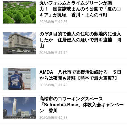
丸いフォルムとライムグリーンが魅
力！ 国営讃岐まんのう公園で「夏のコ
キア」が見頃 香川・まんのう町
2026/8/9(日)12:36
のぞき目的で他人の住宅の敷地内に侵入
したか 住居侵入の疑いで男を逮捕 岡
山
2026/8/9(日)11:54
AMDA 八代市で支援活動続ける ５日
からは夜間も常駐【熊本で最大震度7】
2026/8/9(日)11:42
高松市のコワーキングスペース
「Setouchi-i-Base」体験入会キャンペー
ン 香川
2026/8/9(日)10:38