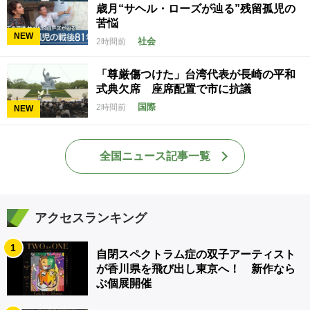
歳月“サヘル・ローズが辿る”残留孤児の
苦悩
NEW
社会
2時間前
「尊厳傷つけた」台湾代表が長崎の平和
式典欠席 座席配置で市に抗議
国際
2時間前
NEW
全国ニュース記事一覧
アクセスランキング
1
自閉スペクトラム症の双子アーティスト
が香川県を飛び出し東京へ！ 新作なら
ぶ個展開催