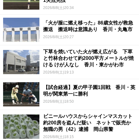
1失点完投
2026/8/8(土)20:34
「火が服に燃え移った」86歳女性が救急
搬送 搬送時は意識あり 香川・丸亀市
2026/8/8(土)20:27
下草を焼いていた火が燃え広がる 下草
と竹林合わせて約2000平方メートルが焼
ける けが人なし 香川・東かがわ市
2026/8/8(土)19:13
【試合経過】夏の甲子園1回戦 香川・英
明が関東第一に勝利
2026/8/8(土)18:50
ビニールハウスからシャインマスカット
約200房を盗んだ疑い ネットで販売か
無職の男（42）逮捕 岡山県警
2026/8/8(土)18:15