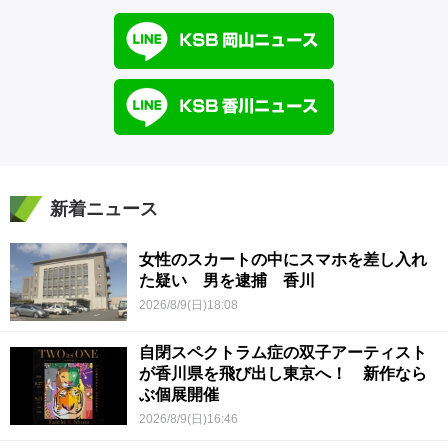
新着ニュース
女性のスカートの中にスマホを差し入れ
た疑い 男を逮捕 香川
2026/8/9(日)18:08
自閉スペクトラム症の双子アーティスト
が香川県を飛び出し東京へ！ 新作なら
ぶ個展開催
2026/8/9(日)16:46