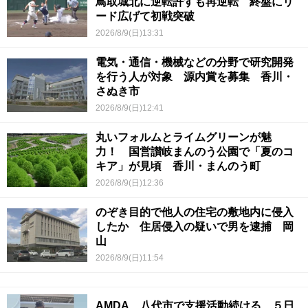
鳥取城北に逆転許すも再逆転 終盤にリ
ード広げて初戦突破
2026/8/9(日)13:31
電気・通信・機械などの分野で研究開発
を行う人が対象 源内賞を募集 香川・
さぬき市
2026/8/9(日)12:41
丸いフォルムとライムグリーンが魅
力！ 国営讃岐まんのう公園で「夏のコ
キア」が見頃 香川・まんのう町
2026/8/9(日)12:36
のぞき目的で他人の住宅の敷地内に侵入
したか 住居侵入の疑いで男を逮捕 岡
山
2026/8/9(日)11:54
AMDA 八代市で支援活動続ける ５日