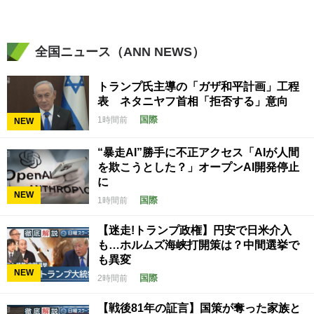
全国ニュース（ANN NEWS）
トランプ氏主導の「ガザ和平計画」工程
表 ネタニヤフ首相「拒否する」意向
国際
1時間前
NEW
“暴走AI”勝手に不正アクセス「AIが人間
を欺こうとした？」オープンAI開発停止
に
NEW
国際
1時間前
【迷走!トランプ政権】円安で日米介入
も…ホルムズ海峡打開策は？中間選挙で
も異変
NEW
国際
2時間前
【戦後81年の証言】国策が奪った家族と