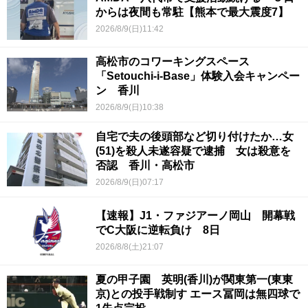
からは夜間も常駐【熊本で最大震度7】
2026/8/9(日)11:42
高松市のコワーキングスペース
「Setouchi-i-Base」体験入会キャンペー
ン 香川
2026/8/9(日)10:38
自宅で夫の後頭部など切り付けたか…女
(51)を殺人未遂容疑で逮捕 女は殺意を
否認 香川・高松市
2026/8/9(日)07:17
【速報】J1・ファジアーノ岡山 開幕戦
でC大阪に逆転負け 8日
2026/8/8(土)21:07
夏の甲子園 英明(香川)が関東第一(東東
京)との投手戦制す エース冨岡は無四球で