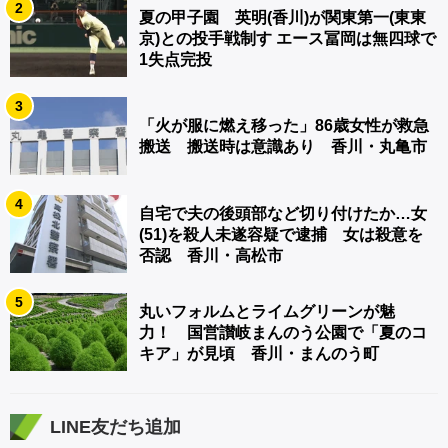
2
夏の甲子園 英明(香川)が関東第一(東東
京)との投手戦制す エース冨岡は無四球で
1失点完投
3
「火が服に燃え移った」86歳女性が救急
搬送 搬送時は意識あり 香川・丸亀市
4
自宅で夫の後頭部など切り付けたか…女
(51)を殺人未遂容疑で逮捕 女は殺意を
否認 香川・高松市
5
丸いフォルムとライムグリーンが魅
力！ 国営讃岐まんのう公園で「夏のコ
キア」が見頃 香川・まんのう町
LINE友だち追加