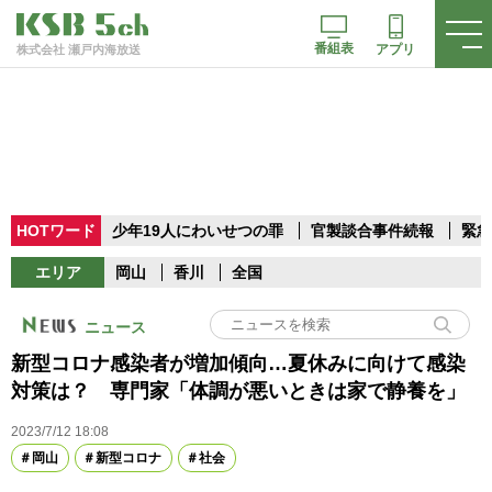
番組表
アプリ
株式会社 瀬戸内海放送
HOTワード
少年19人にわいせつの罪
官製談合事件続報
緊急
エリア
岡山
香川
全国
ニュース
新型コロナ感染者が増加傾向…夏休みに向けて感染
対策は？ 専門家「体調が悪いときは家で静養を」
2023/7/12 18:08
岡山
新型コロナ
社会