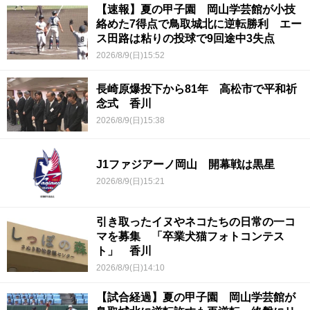
【速報】夏の甲子園 岡山学芸館が小技
絡めた7得点で鳥取城北に逆転勝利 エー
ス田路は粘りの投球で9回途中3失点
2026/8/9(日)15:52
長崎原爆投下から81年 高松市で平和祈
念式 香川
2026/8/9(日)15:38
J1ファジアーノ岡山 開幕戦は黒星
2026/8/9(日)15:21
引き取ったイヌやネコたちの日常の一コ
マを募集 「卒業犬猫フォトコンテス
ト」 香川
2026/8/9(日)14:10
【試合経過】夏の甲子園 岡山学芸館が