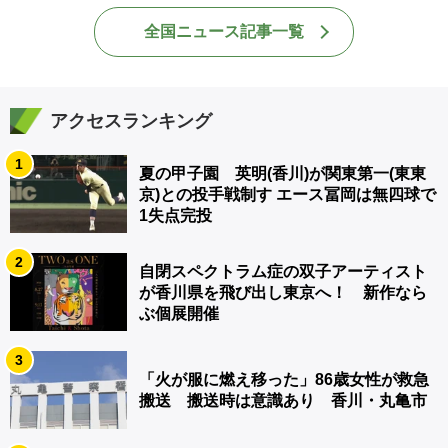
全国ニュース記事一覧
アクセスランキング
1
夏の甲子園 英明(香川)が関東第一(東東
京)との投手戦制す エース冨岡は無四球で
1失点完投
2
自閉スペクトラム症の双子アーティスト
が香川県を飛び出し東京へ！ 新作なら
ぶ個展開催
3
「火が服に燃え移った」86歳女性が救急
搬送 搬送時は意識あり 香川・丸亀市