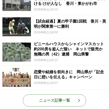
ける けが人なし 香川・東かがわ市
2026/8/8(土)19:13
【試合経過】夏の甲子園1回戦 香川・英
明が関東第一に勝利
2026/8/8(土)18:50
ビニールハウスからシャインマスカット
約200房を盗んだ疑い ネットで販売か
無職の男（42）逮捕 岡山県警
2026/8/8(土)18:15
恋愛や結婚を前向きに 岡山県が「記念
日に想いを伝える」キャンペーン
2026/8/8(土)16:57
ニュース記事一覧