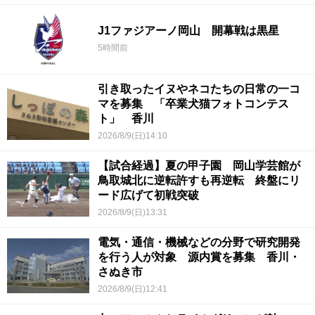
J1ファジアーノ岡山 開幕戦は黒星
5時間前
引き取ったイヌやネコたちの日常の一コ
マを募集 「卒業犬猫フォトコンテス
ト」 香川
2026/8/9(日)14:10
【試合経過】夏の甲子園 岡山学芸館が
鳥取城北に逆転許すも再逆転 終盤にリ
ード広げて初戦突破
2026/8/9(日)13:31
電気・通信・機械などの分野で研究開発
を行う人が対象 源内賞を募集 香川・
さぬき市
2026/8/9(日)12:41