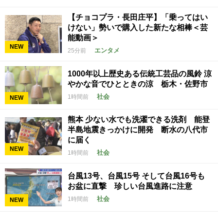
【チョコプラ・長田庄平】「乗ってはい
けない」勢いで購入した新たな相棒＜芸
能動画＞
NEW
エンタメ
25分前
1000年以上歴史ある伝統工芸品の風鈴 涼
やかな音でひとときの涼 栃木・佐野市
社会
1時間前
NEW
熊本 少ない水でも洗濯できる洗剤 能登
半島地震きっかけに開発 断水の八代市
に届く
NEW
社会
1時間前
台風13号、台風15号 そして台風16号も
お盆に直撃 珍しい台風進路に注意
社会
1時間前
NEW