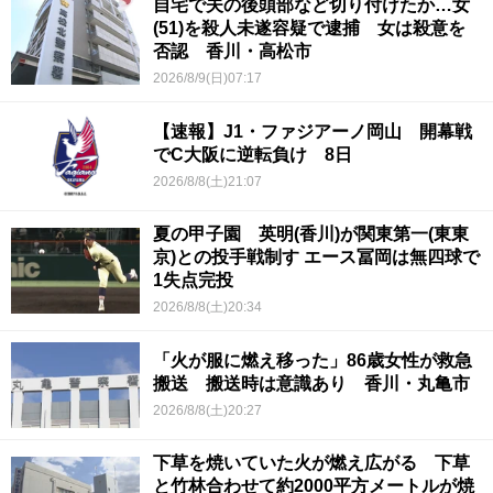
自宅で夫の後頭部など切り付けたか…女
(51)を殺人未遂容疑で逮捕 女は殺意を
否認 香川・高松市
2026/8/9(日)07:17
【速報】J1・ファジアーノ岡山 開幕戦
でC大阪に逆転負け 8日
2026/8/8(土)21:07
夏の甲子園 英明(香川)が関東第一(東東
京)との投手戦制す エース冨岡は無四球で
1失点完投
2026/8/8(土)20:34
「火が服に燃え移った」86歳女性が救急
搬送 搬送時は意識あり 香川・丸亀市
2026/8/8(土)20:27
下草を焼いていた火が燃え広がる 下草
と竹林合わせて約2000平方メートルが焼