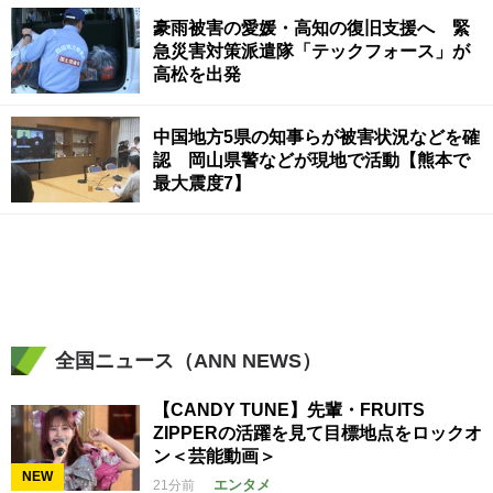
豪雨被害の愛媛・高知の復旧支援へ 緊
急災害対策派遣隊「テックフォース」が
高松を出発
中国地方5県の知事らが被害状況などを確
認 岡山県警などが現地で活動【熊本で
最大震度7】
全国ニュース（ANN NEWS）
【CANDY TUNE】先輩・FRUITS
ZIPPERの活躍を見て目標地点をロックオ
ン＜芸能動画＞
NEW
エンタメ
21分前