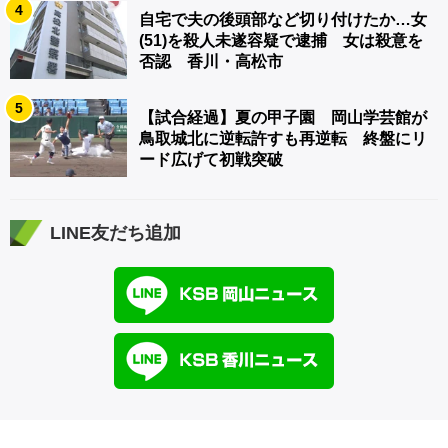
4
自宅で夫の後頭部など切り付けたか…女
(51)を殺人未遂容疑で逮捕 女は殺意を
否認 香川・高松市
5
【試合経過】夏の甲子園 岡山学芸館が
鳥取城北に逆転許すも再逆転 終盤にリ
ード広げて初戦突破
LINE友だち追加