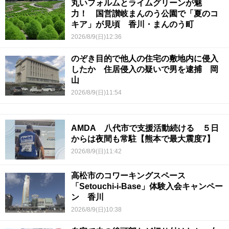
丸いフォルムとライムグリーンが魅
力！ 国営讃岐まんのう公園で「夏のコ
キア」が見頃 香川・まんのう町
2026/8/9(日)12:36
のぞき目的で他人の住宅の敷地内に侵入
したか 住居侵入の疑いで男を逮捕 岡
山
2026/8/9(日)11:54
AMDA 八代市で支援活動続ける ５日
からは夜間も常駐【熊本で最大震度7】
2026/8/9(日)11:42
高松市のコワーキングスペース
「Setouchi-i-Base」体験入会キャンペー
ン 香川
2026/8/9(日)10:38