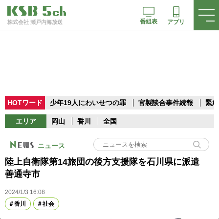
番組表
アプリ
株式会社 瀬戸内海放送
HOTワード
少年19人にわいせつの罪
官製談合事件続報
緊急
エリア
岡山
香川
全国
ニュース
陸上自衛隊第14旅団の後方支援隊を石川県に派遣
善通寺市
2024/1/3 16:08
香川
社会