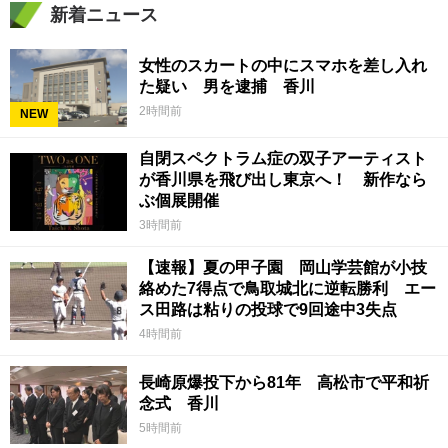
新着ニュース
女性のスカートの中にスマホを差し入れ
た疑い 男を逮捕 香川
2時間前
NEW
自閉スペクトラム症の双子アーティスト
が香川県を飛び出し東京へ！ 新作なら
ぶ個展開催
3時間前
【速報】夏の甲子園 岡山学芸館が小技
絡めた7得点で鳥取城北に逆転勝利 エー
ス田路は粘りの投球で9回途中3失点
4時間前
長崎原爆投下から81年 高松市で平和祈
念式 香川
5時間前