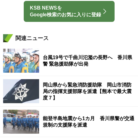
KSB NEWSを
Google検索のお気に入りに登録
関連ニュース
台風19号で千曲川氾濫の長野へ 香川県
警 緊急援助隊が出発
岡山県から緊急消防援助隊 岡山市消防
局の指揮支援部隊を派遣【熊本で最大震
度７】
能登半島地震から1カ月 香川県警が交通
規制の支援隊を派遣