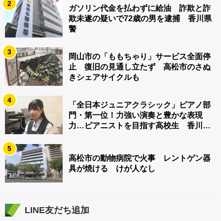
2
ガソリン代金を払わずに給油 詐欺と詐
欺未遂の疑いで72歳の男を逮捕 香川県
警
3
岡山市の「ももちゃり」サービス全面停
止 復旧の見通し立たず 高松市のさぬ
きシェアサイクルも
4
「全日本ジュニアクラシック」ピアノ部
門・第一位！力強い演奏と豊かな表現
力…ピアニストを目指す高校生 香川
【青春のキセキ】
5
高松市の動物病院で火事 レントゲン器
具が焼ける けが人なし
LINE友だち追加