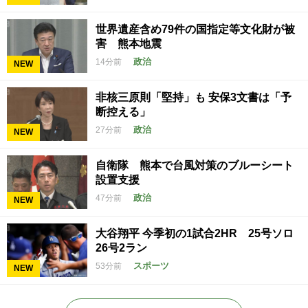
世界遺産含め79件の国指定等文化財が被
害 熊本地震
政治
14分前
NEW
非核三原則「堅持」も 安保3文書は「予
断控える」
政治
27分前
NEW
自衛隊 熊本で台風対策のブルーシート
設置支援
政治
47分前
NEW
大谷翔平 今季初の1試合2HR 25号ソロ
26号2ラン
スポーツ
53分前
NEW