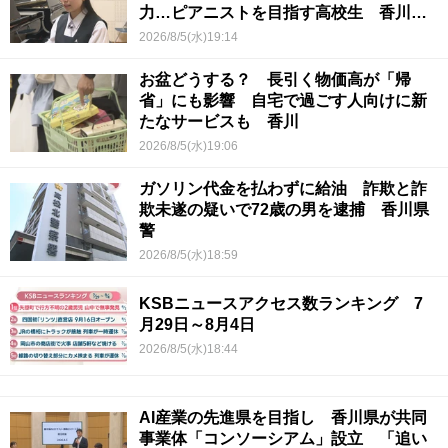
力…ピアニストを目指す高校生 香川
【青春のキセキ】
2026/8/5(水)19:14
お盆どうする？ 長引く物価高が「帰
省」にも影響 自宅で過ごす人向けに新
たなサービスも 香川
2026/8/5(水)19:06
ガソリン代金を払わずに給油 詐欺と詐
欺未遂の疑いで72歳の男を逮捕 香川県
警
2026/8/5(水)18:59
KSBニュースアクセス数ランキング 7
月29日～8月4日
2026/8/5(水)18:44
AI産業の先進県を目指し 香川県が共同
事業体「コンソーシアム」設立 「追い