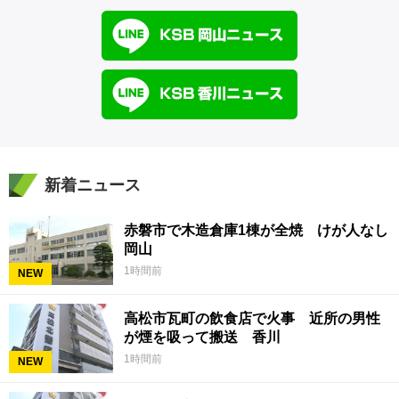
新着ニュース
赤磐市で木造倉庫1棟が全焼 けが人なし
岡山
1時間前
NEW
高松市瓦町の飲食店で火事 近所の男性
が煙を吸って搬送 香川
1時間前
NEW