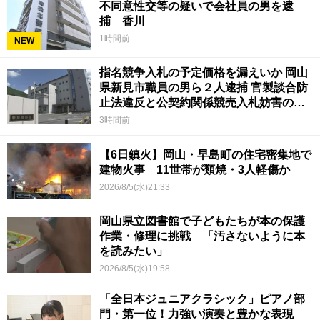
不同意性交等の疑いで会社員の男を逮
捕 香川
1時間前
NEW
指名競争入札の予定価格を漏えいか 岡山
県新見市職員の男ら２人逮捕 官製談合防
止法違反と公契約関係競売入札妨害の疑
い
3時間前
【6日鎮火】岡山・早島町の住宅密集地で
建物火事 11世帯が類焼・3人軽傷か
2026/8/5(水)21:33
岡山県立図書館で子どもたちが本の保護
作業・修理に挑戦 「汚さないように本
を読みたい」
2026/8/5(水)19:58
「全日本ジュニアクラシック」ピアノ部
門・第一位！力強い演奏と豊かな表現