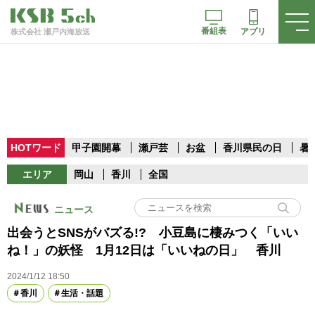
番組表
アプリ
株式会社 瀬戸内海放送
HOTワード
甲子園開幕
瀬戸芸
お盆
香川県民の日
暑
エリア
岡山
香川
全国
ニュース
出会うとSNSがバズる!? 小豆島に棲みつく「いい
ね！」の妖怪 1月12日は「いいねの日」 香川
2024/1/12 18:50
香川
生活・話題