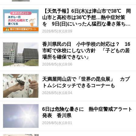
【天気予報】6日(木)は津山市で38℃ 岡
山市と高松市は36℃予想…熱中症対策
を 9日(日)にいったん猛烈な暑さ落ち着
くか
2026/8/5(水)18:09
香川県民の日 小中学校の対応は？ 16
市町で休校にしない方針 「子どもの居
場所を確保できない」
2026/8/5(水)18:06
天満屋岡山店で「世界の昆虫展」 カブ
トムシにタッチできるコーナーも
2026/8/5(水)18:04
6日は危険な暑さに 熱中症警戒アラート
発表 香川県
2026/8/5(水)18:01