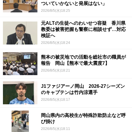
ついていかないと発展はない」
2026/8/5(水)18:25
元ALTの生徒へのわいせつ容疑 香川県
教委は被害把握も警察に相談せず…対応
検証へ
2026/8/5(水)18:24
熊本の被災地での活動を総社市の職員が
報告 岡山【熊本で最大震度7】
2026/8/5(水)18:21
J1ファジアーノ岡山 2026-27シーズン
のキャプテンは竹内涼選手
2026/8/5(水)18:17
岡山県内の高校生が特殊詐欺防止など呼
び掛け
2026/8/5(水)18:11