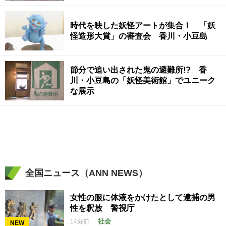
ココ！ナビ】
時代を映した妖怪アートが集合！ 「妖
怪造形大賞」の審査会 香川・小豆島
節分で追い出された鬼の避難所!? 香
川・小豆島の「妖怪美術館」でユニーク
な展示
全国ニュース（ANN NEWS）
女性の服に体液をかけたとして逮捕の男
性を釈放 警視庁
社会
14分前
NEW