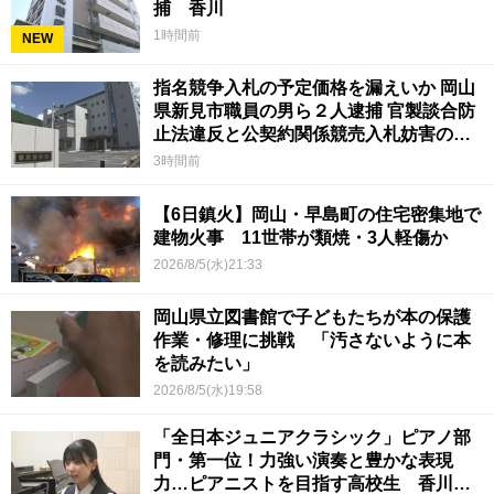
捕 香川
1時間前
NEW
指名競争入札の予定価格を漏えいか 岡山
県新見市職員の男ら２人逮捕 官製談合防
止法違反と公契約関係競売入札妨害の疑
い
3時間前
【6日鎮火】岡山・早島町の住宅密集地で
建物火事 11世帯が類焼・3人軽傷か
2026/8/5(水)21:33
岡山県立図書館で子どもたちが本の保護
作業・修理に挑戦 「汚さないように本
を読みたい」
2026/8/5(水)19:58
「全日本ジュニアクラシック」ピアノ部
門・第一位！力強い演奏と豊かな表現
力…ピアニストを目指す高校生 香川