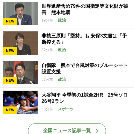
世界遺産含め79件の国指定等文化財が被
害 熊本地震
政治
19分前
NEW
非核三原則「堅持」も 安保3文書は「予
断控える」
政治
32分前
NEW
自衛隊 熊本で台風対策のブルーシート
設置支援
政治
52分前
NEW
大谷翔平 今季初の1試合2HR 25号ソロ
26号2ラン
スポーツ
58分前
NEW
全国ニュース記事一覧