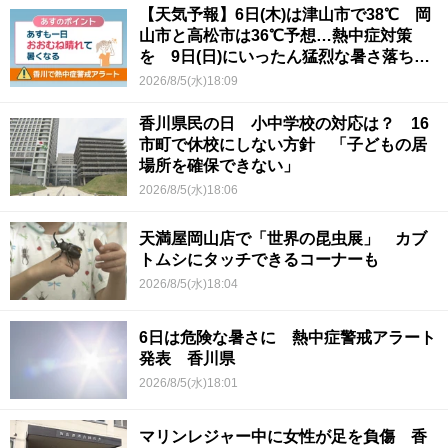
【天気予報】6日(木)は津山市で38℃ 岡
山市と高松市は36℃予想…熱中症対策
を 9日(日)にいったん猛烈な暑さ落ち着
くか
2026/8/5(水)18:09
香川県民の日 小中学校の対応は？ 16
市町で休校にしない方針 「子どもの居
場所を確保できない」
2026/8/5(水)18:06
天満屋岡山店で「世界の昆虫展」 カブ
トムシにタッチできるコーナーも
2026/8/5(水)18:04
6日は危険な暑さに 熱中症警戒アラート
発表 香川県
2026/8/5(水)18:01
マリンレジャー中に女性が足を負傷 香