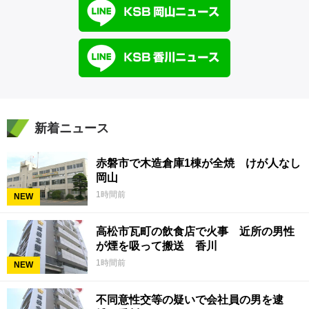
新着ニュース
赤磐市で木造倉庫1棟が全焼 けが人なし
岡山
1時間前
NEW
高松市瓦町の飲食店で火事 近所の男性
が煙を吸って搬送 香川
1時間前
NEW
不同意性交等の疑いで会社員の男を逮