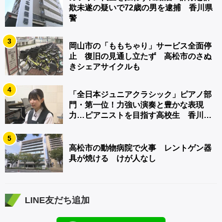
欺未遂の疑いで72歳の男を逮捕 香川県
警
3
岡山市の「ももちゃり」サービス全面停
止 復旧の見通し立たず 高松市のさぬ
きシェアサイクルも
4
「全日本ジュニアクラシック」ピアノ部
門・第一位！力強い演奏と豊かな表現
力…ピアニストを目指す高校生 香川
【青春のキセキ】
5
高松市の動物病院で火事 レントゲン器
具が焼ける けが人なし
LINE友だち追加