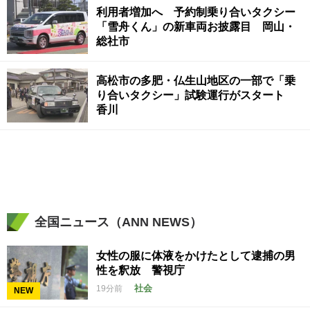
利用者増加へ 予約制乗り合いタクシー
「雪舟くん」の新車両お披露目 岡山・
総社市
高松市の多肥・仏生山地区の一部で「乗
り合いタクシー」試験運行がスタート
香川
全国ニュース（ANN NEWS）
女性の服に体液をかけたとして逮捕の男
性を釈放 警視庁
社会
19分前
NEW