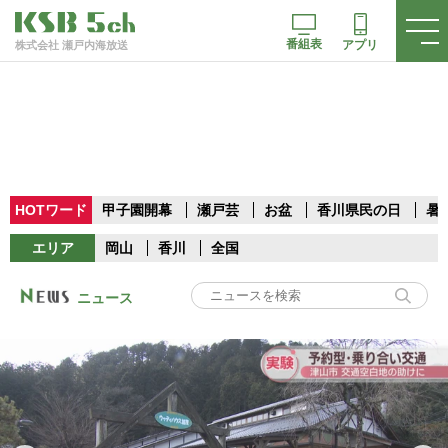
番組表
アプリ
株式会社 瀬戸内海放送
HOTワード
甲子園開幕
瀬戸芸
お盆
香川県民の日
暑
エリア
岡山
香川
全国
ニュース