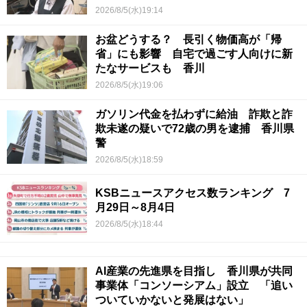
【青春のキセキ】
2026/8/5(水)19:14
お盆どうする？ 長引く物価高が「帰
省」にも影響 自宅で過ごす人向けに新
たなサービスも 香川
2026/8/5(水)19:06
ガソリン代金を払わずに給油 詐欺と詐
欺未遂の疑いで72歳の男を逮捕 香川県
警
2026/8/5(水)18:59
KSBニュースアクセス数ランキング 7
月29日～8月4日
2026/8/5(水)18:44
AI産業の先進県を目指し 香川県が共同
事業体「コンソーシアム」設立 「追い
ついていかないと発展はない」