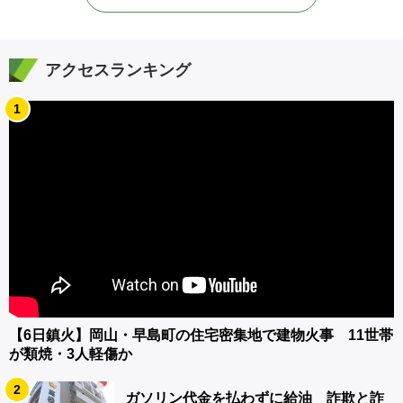
アクセスランキング
1
【6日鎮火】岡山・早島町の住宅密集地で建物火事 11世帯
が類焼・3人軽傷か
2
ガソリン代金を払わずに給油 詐欺と詐