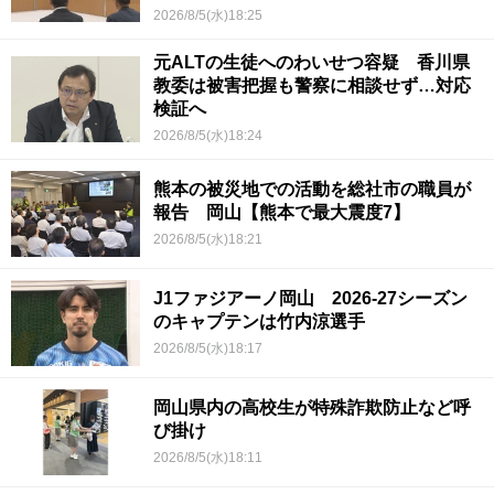
2026/8/5(水)18:25
元ALTの生徒へのわいせつ容疑 香川県
教委は被害把握も警察に相談せず…対応
検証へ
2026/8/5(水)18:24
熊本の被災地での活動を総社市の職員が
報告 岡山【熊本で最大震度7】
2026/8/5(水)18:21
J1ファジアーノ岡山 2026-27シーズン
のキャプテンは竹内涼選手
2026/8/5(水)18:17
岡山県内の高校生が特殊詐欺防止など呼
び掛け
2026/8/5(水)18:11