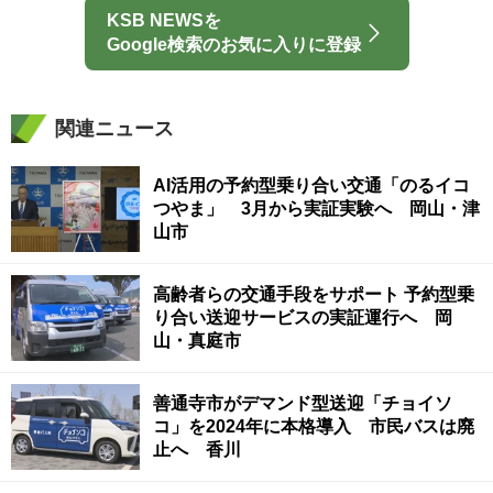
KSB NEWSを
Google検索のお気に入りに登録
関連ニュース
AI活用の予約型乗り合い交通「のるイコ
つやま」 3月から実証実験へ 岡山・津
山市
高齢者らの交通手段をサポート 予約型乗
り合い送迎サービスの実証運行へ 岡
山・真庭市
善通寺市がデマンド型送迎「チョイソ
コ」を2024年に本格導入 市民バスは廃
止へ 香川