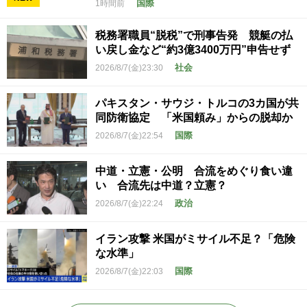
国際
1時間前
税務署職員“脱税”で刑事告発 競艇の払
い戻し金など“約3億3400万円”申告せず
社会
2026/8/7(金)23:30
パキスタン・サウジ・トルコの3カ国が共
同防衛協定 「米国頼み」からの脱却か
国際
2026/8/7(金)22:54
中道・立憲・公明 合流をめぐり食い違
い 合流先は中道？立憲？
政治
2026/8/7(金)22:24
イラン攻撃 米国がミサイル不足？「危険
な水準」
国際
2026/8/7(金)22:03