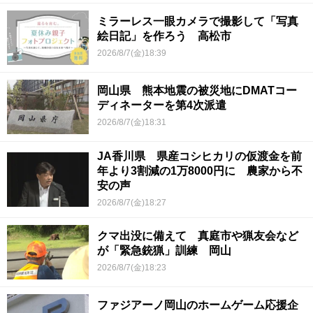
ミラーレス一眼カメラで撮影して「写真
絵日記」を作ろう 高松市
2026/8/7(金)18:39
岡山県 熊本地震の被災地にDMATコー
ディネーターを第4次派遣
2026/8/7(金)18:31
JA香川県 県産コシヒカリの仮渡金を前
年より3割減の1万8000円に 農家から不
安の声
2026/8/7(金)18:27
クマ出没に備えて 真庭市や猟友会など
が「緊急銃猟」訓練 岡山
2026/8/7(金)18:23
ファジアーノ岡山のホームゲーム応援企