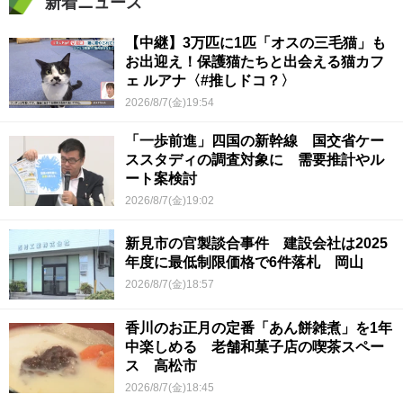
新着ニュース
【中継】3万匹に1匹「オスの三毛猫」も
お出迎え！保護猫たちと出会える猫カフ
ェ ルアナ〈#推しドコ？〉
2026/8/7(金)19:54
「一歩前進」四国の新幹線 国交省ケー
ススタディの調査対象に 需要推計やル
ート案検討
2026/8/7(金)19:02
新見市の官製談合事件 建設会社は2025
年度に最低制限価格で6件落札 岡山
2026/8/7(金)18:57
香川のお正月の定番「あん餅雑煮」を1年
中楽しめる 老舗和菓子店の喫茶スペー
ス 高松市
2026/8/7(金)18:45