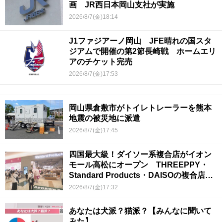
画 JR西日本岡山支社が実施
2026/8/7(金)18:14
J1ファジアーノ岡山 JFE晴れの国スタ
ジアムで開催の第2節長崎戦 ホームエリ
アのチケット完売
2026/8/7(金)17:53
岡山県倉敷市がトイレトレーラーを熊本
地震の被災地に派遣
2026/8/7(金)17:45
四国最大級！ダイソー系複合店がイオン
モール高松にオープン THREEPPY・
Standard Products・DAISOの複合店は
香川県初
2026/8/7(金)17:32
あなたは犬派？猫派？【みんなに聞いて
みた】