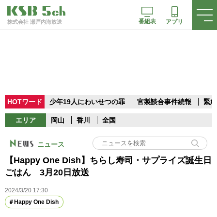
番組表
アプリ
株式会社 瀬戸内海放送
HOTワード
少年19人にわいせつの罪
官製談合事件続報
緊急
エリア
岡山
香川
全国
ニュース
【Happy One Dish】ちらし寿司・サプライズ誕生日
ごはん 3月20日放送
2024/3/20 17:30
Happy One Dish