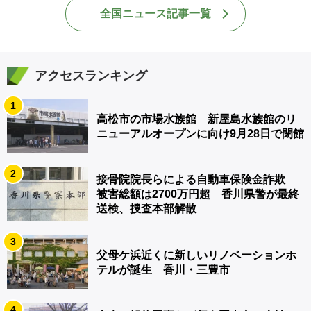
全国ニュース記事一覧
アクセスランキング
1
高松市の市場水族館 新屋島水族館のリ
ニューアルオープンに向け9月28日で閉館
2
接骨院院長らによる自動車保険金詐欺
被害総額は2700万円超 香川県警が最終
送検、捜査本部解散
3
父母ケ浜近くに新しいリノベーションホ
テルが誕生 香川・三豊市
4