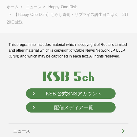
ホーム
ニュース
Happy One Dish
【Happy One Dish】ちらし寿司・サプライズ誕生日ごはん 3月
20日放送
This programme includes material which is copyright of Reuters Limited
and
other material which is copyright of Cable News Network LP, LLLP
(CNN) and
which may be captioned in each text. All rights reserved.
KSB 公式SNSアカウント
配信メディア一覧
ニュース