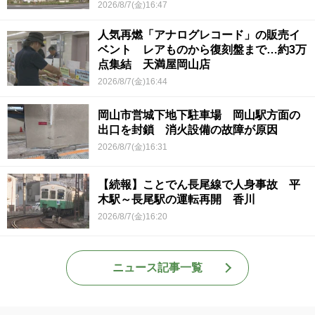
ていて被害結果も非常に重い」
2026/8/7(金)16:47
人気再燃「アナログレコード」の販売イ
ベント レアものから復刻盤まで…約3万
点集結 天満屋岡山店
2026/8/7(金)16:44
岡山市営城下地下駐車場 岡山駅方面の
出口を封鎖 消火設備の故障が原因
2026/8/7(金)16:31
【続報】ことでん長尾線で人身事故 平
木駅～長尾駅の運転再開 香川
2026/8/7(金)16:20
ニュース記事一覧