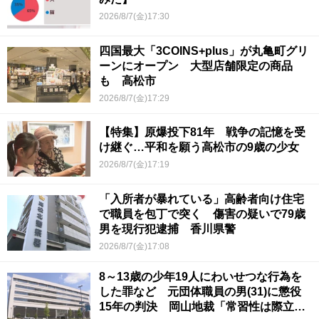
2026/8/7(金)17:30
四国最大「3COINS+plus」が丸亀町グリ
ーンにオープン 大型店舗限定の商品
も 高松市
2026/8/7(金)17:29
【特集】原爆投下81年 戦争の記憶を受
け継ぐ…平和を願う高松市の9歳の少女
2026/8/7(金)17:19
「入所者が暴れている」高齢者向け住宅
で職員を包丁で突く 傷害の疑いで79歳
男を現行犯逮捕 香川県警
2026/8/7(金)17:08
8～13歳の少年19人にわいせつな行為を
した罪など 元団体職員の男(31)に懲役
15年の判決 岡山地裁「常習性は際立っ