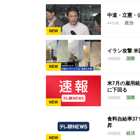
中道・立憲・
政治
44分前
NEW
イラン攻撃 
国際
1時間前
NEW
米7月の雇用統
に下回る
国際
1時間前
NEW
食料自給率3
昇
経済
1時間前
NEW