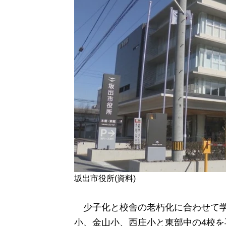
坂出市役所(資料)
少子化と校舎の老朽化に合わせて学
小、金山小、西庄小と東部中の4校