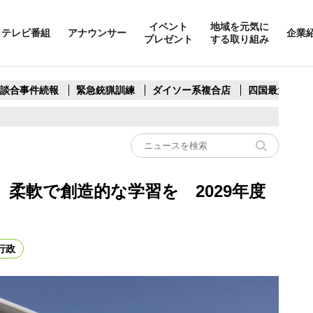
イベント
地域を元気に
テレビ番組
アナウンサー
企業
プレゼント
する取り組み
製談合事件続報
緊急銃猟訓練
ダイソー系複合店
四国最大スリ
柔軟で創造的な学習を 2029年度
行政