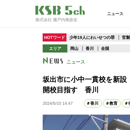
ニュース
株式会社 瀬戸内海放送
HOTワード
少年19人にわいせつの罪
官
エリア
岡山
香川
全国
ニュース
坂出市に小中一貫校を新設 
開校目指す 香川
2024/5/10 14:47
香川
教育