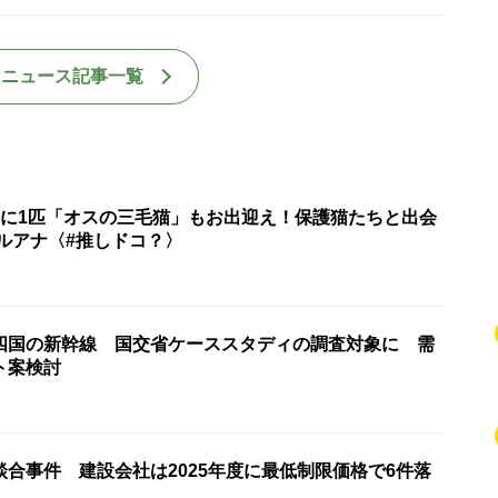
国ニュース記事一覧
匹に1匹「オスの三毛猫」もお出迎え！保護猫たちと出会
ルアナ〈#推しドコ？〉
四国の新幹線 国交省ケーススタディの調査対象に 需
ト案検討
合事件 建設会社は2025年度に最低制限価格で6件落