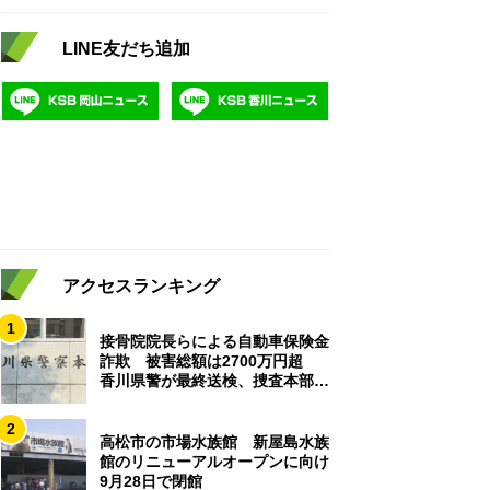
LINE友だち追加
アクセスランキング
1
接骨院院長らによる自動車保険金
詐欺 被害総額は2700万円超
香川県警が最終送検、捜査本部解
散
2
高松市の市場水族館 新屋島水族
館のリニューアルオープンに向け
9月28日で閉館