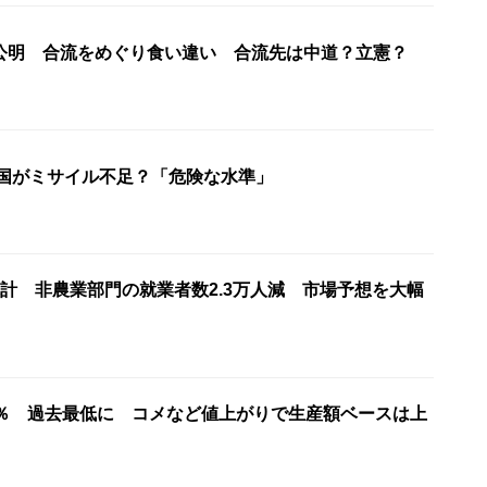
公明 合流をめぐり食い違い 合流先は中道？立憲？
米国がミサイル不足？「危険な水準」
計 非農業部門の就業者数2.3万人減 市場予想を大幅
7％ 過去最低に コメなど値上がりで生産額ベースは上