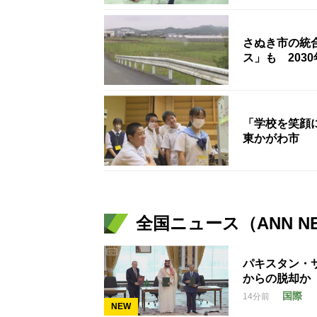
さぬき市の統
ス」も 203
「学校を笑顔
東かがわ市
全国ニュース（ANN N
パキスタン・
からの脱却か
国際
14分前
NEW