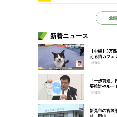
全
新着ニュース
【中継】3万
える猫カフェ 
3時間前
「一歩前進」
要推計やルー
4時間前
新見市の官製談
札 岡山