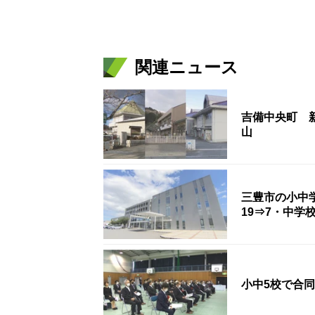
関連ニュース
吉備中央町 新
山
三豊市の小中
19⇒7・中学
小中5校で合