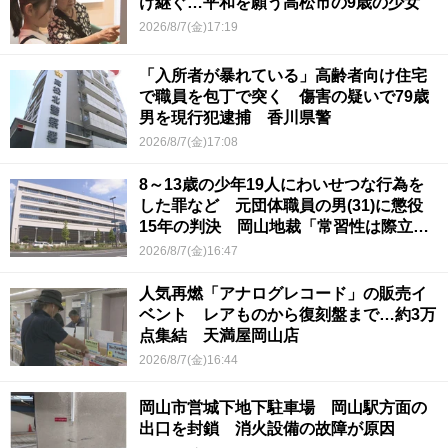
け継ぐ…平和を願う高松市の9歳の少女
2026/8/7(金)17:19
「入所者が暴れている」高齢者向け住宅
で職員を包丁で突く 傷害の疑いで79歳
男を現行犯逮捕 香川県警
2026/8/7(金)17:08
8～13歳の少年19人にわいせつな行為を
した罪など 元団体職員の男(31)に懲役
15年の判決 岡山地裁「常習性は際立っ
ていて被害結果も非常に重い」
2026/8/7(金)16:47
人気再燃「アナログレコード」の販売イ
ベント レアものから復刻盤まで…約3万
点集結 天満屋岡山店
2026/8/7(金)16:44
岡山市営城下地下駐車場 岡山駅方面の
出口を封鎖 消火設備の故障が原因