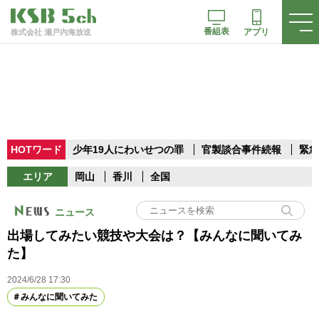
番組表
アプリ
株式会社 瀬戸内海放送
HOTワード
少年19人にわいせつの罪
官製談合事件続報
緊急
エリア
岡山
香川
全国
ニュース
出場してみたい競技や大会は？【みんなに聞いてみ
た】
2024/6/28 17:30
みんなに聞いてみた