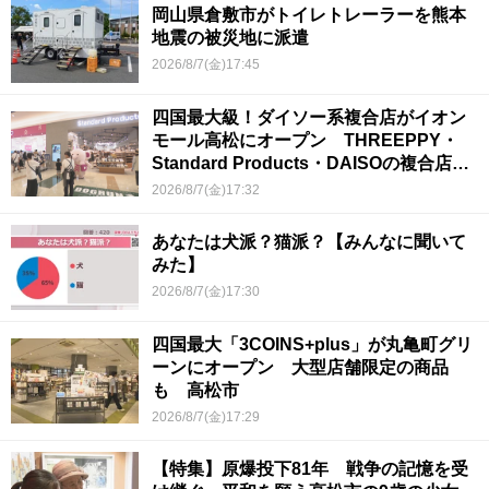
岡山県倉敷市がトイレトレーラーを熊本
地震の被災地に派遣
2026/8/7(金)17:45
四国最大級！ダイソー系複合店がイオン
モール高松にオープン THREEPPY・
Standard Products・DAISOの複合店は
香川県初
2026/8/7(金)17:32
あなたは犬派？猫派？【みんなに聞いて
みた】
2026/8/7(金)17:30
四国最大「3COINS+plus」が丸亀町グリ
ーンにオープン 大型店舗限定の商品
も 高松市
2026/8/7(金)17:29
【特集】原爆投下81年 戦争の記憶を受