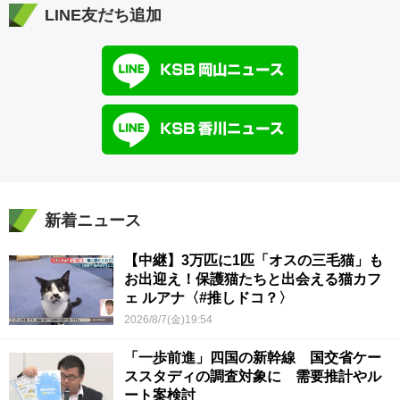
LINE友だち追加
新着ニュース
【中継】3万匹に1匹「オスの三毛猫」も
お出迎え！保護猫たちと出会える猫カフ
ェ ルアナ〈#推しドコ？〉
2026/8/7(金)19:54
「一歩前進」四国の新幹線 国交省ケー
ススタディの調査対象に 需要推計やル
ート案検討