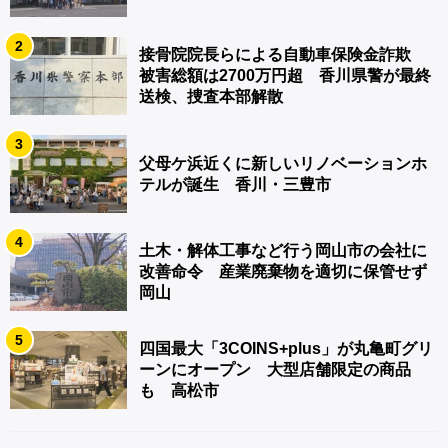
2
接骨院院長らによる自動車保険金詐欺
被害総額は2700万円超 香川県警が最終
送検、捜査本部解散
3
父母ケ浜近くに新しいリノベーションホ
テルが誕生 香川・三豊市
4
土木・解体工事など行う岡山市の会社に
改善命令 産業廃棄物を適切に保管せず
岡山
5
四国最大「3COINS+plus」が丸亀町グリ
ーンにオープン 大型店舗限定の商品
も 高松市