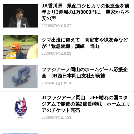
JA香川県 県産コシヒカリの仮渡金を前
年より3割減の1万8000円に 農家から不
安の声
2026/8/7(金)18:27
クマ出没に備えて 真庭市や猟友会など
が「緊急銃猟」訓練 岡山
2026/8/7(金)18:23
ファジアーノ岡山のホームゲーム応援企
画 JR西日本岡山支社が実施
2026/8/7(金)18:14
J1ファジアーノ岡山 JFE晴れの国スタ
ジアムで開催の第2節長崎戦 ホームエリ
アのチケット完売
2026/8/7(金)17:53