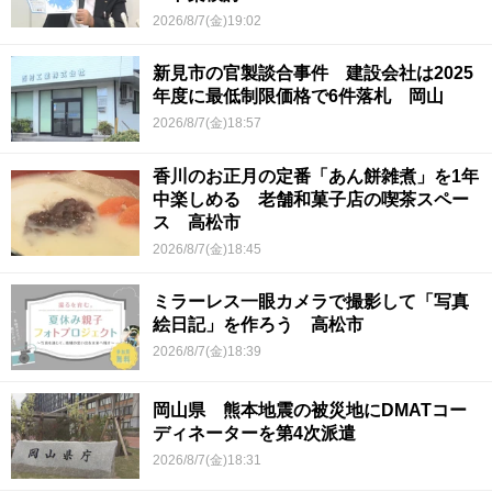
2026/8/7(金)19:02
新見市の官製談合事件 建設会社は2025
年度に最低制限価格で6件落札 岡山
2026/8/7(金)18:57
香川のお正月の定番「あん餅雑煮」を1年
中楽しめる 老舗和菓子店の喫茶スペー
ス 高松市
2026/8/7(金)18:45
ミラーレス一眼カメラで撮影して「写真
絵日記」を作ろう 高松市
2026/8/7(金)18:39
岡山県 熊本地震の被災地にDMATコー
ディネーターを第4次派遣
2026/8/7(金)18:31