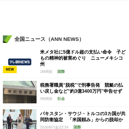
全国ニュース（ANN NEWS）
米メタ社に5億ドル超の支払い命令 子ど
もの精神的被害めぐり ニューメキシコ
州
NEW
国際
1時間前
税務署職員“脱税”で刑事告発 競艇の払
い戻し金など“約3億3400万円”申告せず
社会
5時間前
パキスタン・サウジ・トルコの3カ国が共
同防衛協定 「米国頼み」からの脱却か
国際
2026/8/7(金)22:54