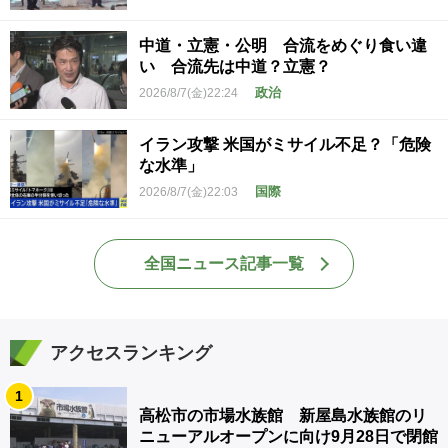
中道・立憲・公明 合流をめぐり食い違
い 合流先は中道？立憲？
政治
2026/8/7(金)22:24
イラン攻撃 米国がミサイル不足？「危険
な水準」
国際
2026/8/7(金)22:03
全国ニュース記事一覧
アクセスランキング
1
高松市の市場水族館 新屋島水族館のリ
ニューアルオープンに向け9月28日で閉館