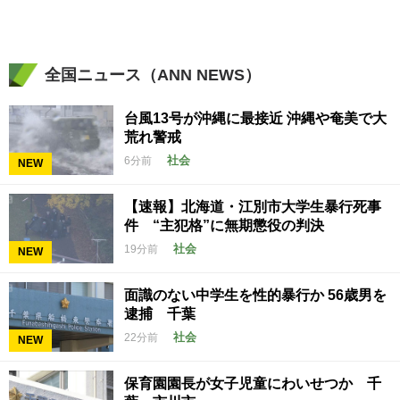
全国ニュース（ANN NEWS）
台風13号が沖縄に最接近 沖縄や奄美で大
荒れ警戒
社会
6分前
NEW
【速報】北海道・江別市大学生暴行死事
件 “主犯格”に無期懲役の判決
社会
19分前
NEW
面識のない中学生を性的暴行か 56歳男を
逮捕 千葉
社会
22分前
NEW
保育園園長が女子児童にわいせつか 千