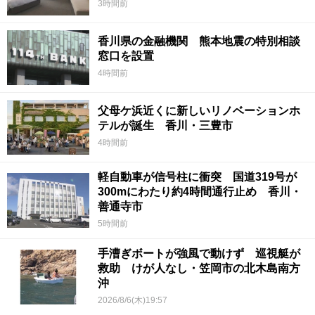
3時間前
香川県の金融機関 熊本地震の特別相談
窓口を設置
4時間前
父母ケ浜近くに新しいリノベーションホ
テルが誕生 香川・三豊市
4時間前
軽自動車が信号柱に衝突 国道319号が
300mにわたり約4時間通行止め 香川・
善通寺市
5時間前
手漕ぎボートが強風で動けず 巡視艇が
救助 けが人なし・笠岡市の北木島南方
沖
2026/8/6(木)19:57