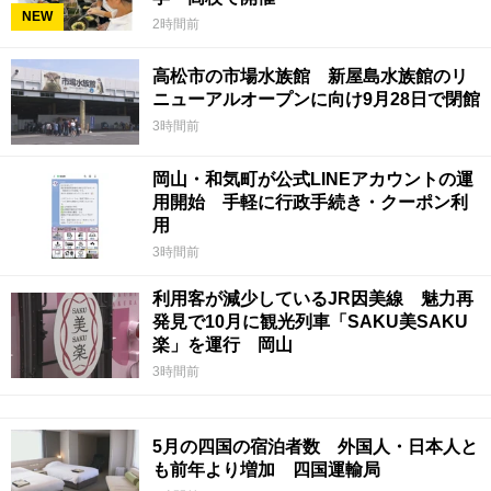
NEW
2時間前
高松市の市場水族館 新屋島水族館のリ
ニューアルオープンに向け9月28日で閉館
3時間前
岡山・和気町が公式LINEアカウントの運
用開始 手軽に行政手続き・クーポン利
用
3時間前
利用客が減少しているJR因美線 魅力再
発見で10月に観光列車「SAKU美SAKU
楽」を運行 岡山
3時間前
5月の四国の宿泊者数 外国人・日本人と
も前年より増加 四国運輸局