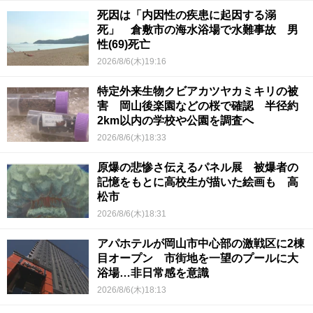
死因は「内因性の疾患に起因する溺
死」 倉敷市の海水浴場で水難事故 男
性(69)死亡
2026/8/6(木)19:16
特定外来生物クビアカツヤカミキリの被
害 岡山後楽園などの桜で確認 半径約
2km以内の学校や公園を調査へ
2026/8/6(木)18:33
原爆の悲惨さ伝えるパネル展 被爆者の
記憶をもとに高校生が描いた絵画も 高
松市
2026/8/6(木)18:31
アパホテルが岡山市中心部の激戦区に2棟
目オープン 市街地を一望のプールに大
浴場…非日常感を意識
2026/8/6(木)18:13