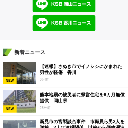
新着ニュース
【速報】さぬき市でイノシシにかまれた
男性が軽傷 香川
6分前
NEW
熊本地震の被災者に県営住宅を6カ月無償
提供 岡山県
28分前
NEW
新見市の官製談合事件 市職員ら男2人を
送検 2人は遠縁関係…以前から価格漏洩