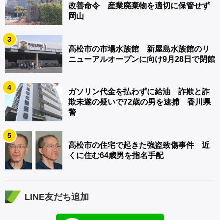
改善命令 産業廃棄物を適切に保管せず
岡山
3
高松市の市場水族館 新屋島水族館のリ
ニューアルオープンに向け9月28日で閉館
4
ガソリン代金を払わずに給油 詐欺と詐
欺未遂の疑いで72歳の男を逮捕 香川県
警
5
高松市の住宅で起きた強盗致傷事件 近
くに住む64歳男を指名手配
LINE友だち追加