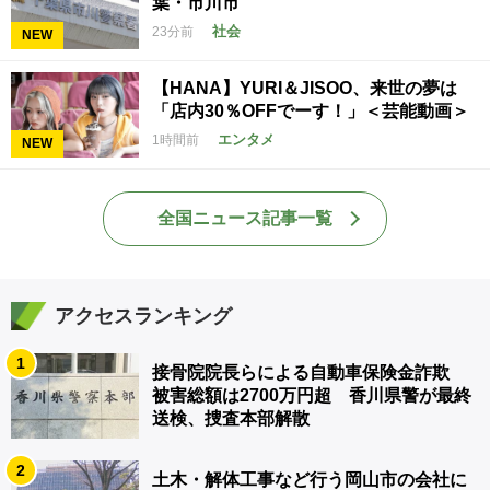
葉・市川市
社会
23分前
NEW
【HANA】YURI＆JISOO、来世の夢は
「店内30％OFFでーす！」＜芸能動画＞
エンタメ
1時間前
NEW
全国ニュース記事一覧
アクセスランキング
1
接骨院院長らによる自動車保険金詐欺
被害総額は2700万円超 香川県警が最終
送検、捜査本部解散
2
土木・解体工事など行う岡山市の会社に