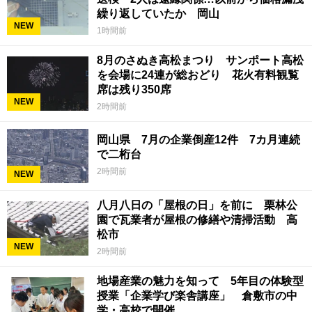
繰り返していたか 岡山
NEW
1時間前
8月のさぬき高松まつり サンポート高松
を会場に24連が総おどり 花火有料観覧
席は残り350席
NEW
2時間前
岡山県 7月の企業倒産12件 7カ月連続
で二桁台
2時間前
NEW
八月八日の「屋根の日」を前に 栗林公
園で瓦業者が屋根の修繕や清掃活動 高
松市
NEW
2時間前
地場産業の魅力を知って 5年目の体験型
授業「企業学び楽舎講座」 倉敷市の中
学・高校で開催