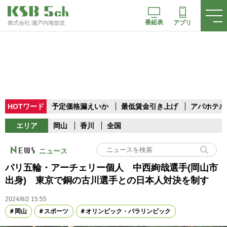
番組表
アプリ
株式会社 瀬戸内海放送
HOTワード
予定価格漏えいか
最低賃金引き上げ
アパホテル
エリア
岡山
香川
全国
ニュース
パリ五輪・アーチェリー個人 中西絢哉選手(岡山市
出身) 東京で銅の古川選手との日本人対決を制す
2024/8/2 15:55
岡山
スポーツ
オリンピック・パラリンピック