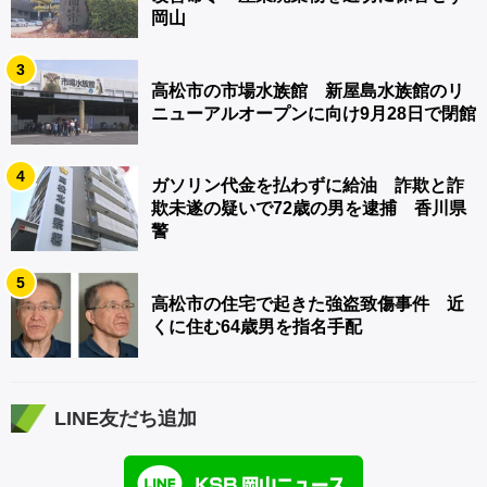
岡山
3
高松市の市場水族館 新屋島水族館のリ
ニューアルオープンに向け9月28日で閉館
4
ガソリン代金を払わずに給油 詐欺と詐
欺未遂の疑いで72歳の男を逮捕 香川県
警
5
高松市の住宅で起きた強盗致傷事件 近
くに住む64歳男を指名手配
LINE友だち追加