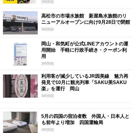
2時間前
高松市の市場水族館 新屋島水族館のリ
ニューアルオープンに向け9月28日で閉館
3時間前
岡山・和気町が公式LINEアカウントの運
用開始 手軽に行政手続き・クーポン利
用
3時間前
利用客が減少しているJR因美線 魅力再
発見で10月に観光列車「SAKU美SAKU
楽」を運行 岡山
3時間前
5月の四国の宿泊者数 外国人・日本人と
も前年より増加 四国運輸局
3時間前