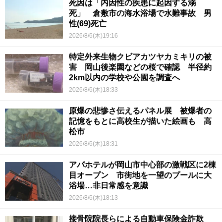
死因は「内因性の疾患に起因する溺
死」 倉敷市の海水浴場で水難事故 男
性(69)死亡
2026/8/6(木)19:16
特定外来生物クビアカツヤカミキリの被
害 岡山後楽園などの桜で確認 半径約
2km以内の学校や公園を調査へ
2026/8/6(木)18:33
原爆の悲惨さ伝えるパネル展 被爆者の
記憶をもとに高校生が描いた絵画も 高
松市
2026/8/6(木)18:31
アパホテルが岡山市中心部の激戦区に2棟
目オープン 市街地を一望のプールに大
浴場…非日常感を意識
2026/8/6(木)18:13
接骨院院長らによる自動車保険金詐欺