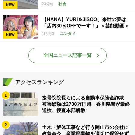
社会
23分前
NEW
【HANA】YURI＆JISOO、来世の夢は
「店内30％OFFでーす！」＜芸能動画＞
エンタメ
1時間前
NEW
全国ニュース記事一覧
アクセスランキング
1
接骨院院長らによる自動車保険金詐欺
被害総額は2700万円超 香川県警が最終
送検、捜査本部解散
2
土木・解体工事など行う岡山市の会社に
改善命令 産業廃棄物を適切に保管せず