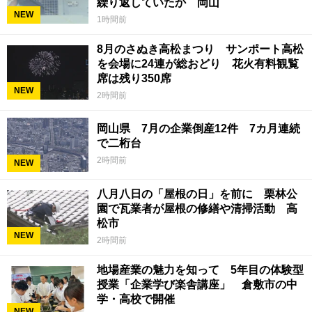
繰り返していたか 岡山
NEW
1時間前
8月のさぬき高松まつり サンポート高松
を会場に24連が総おどり 花火有料観覧
席は残り350席
NEW
2時間前
岡山県 7月の企業倒産12件 7カ月連続
で二桁台
2時間前
NEW
八月八日の「屋根の日」を前に 栗林公
園で瓦業者が屋根の修繕や清掃活動 高
松市
NEW
2時間前
地場産業の魅力を知って 5年目の体験型
授業「企業学び楽舎講座」 倉敷市の中
学・高校で開催
NEW