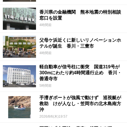
香川県の金融機関 熊本地震の特別相談
窓口を設置
4時間前
父母ケ浜近くに新しいリノベーションホ
テルが誕生 香川・三豊市
4時間前
軽自動車が信号柱に衝突 国道319号が
300mにわたり約4時間通行止め 香川・
善通寺市
5時間前
手漕ぎボートが強風で動けず 巡視艇が
救助 けが人なし・笠岡市の北木島南方
沖
2026/8/6(木)19:57