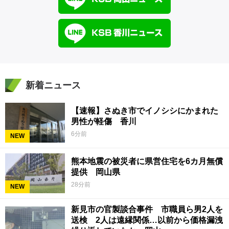
新着ニュース
【速報】さぬき市でイノシシにかまれた
男性が軽傷 香川
6分前
NEW
熊本地震の被災者に県営住宅を6カ月無償
提供 岡山県
28分前
NEW
新見市の官製談合事件 市職員ら男2人を
送検 2人は遠縁関係…以前から価格漏洩