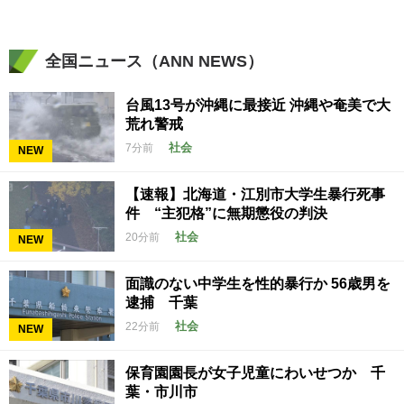
全国ニュース（ANN NEWS）
台風13号が沖縄に最接近 沖縄や奄美で大
荒れ警戒
社会
7分前
NEW
【速報】北海道・江別市大学生暴行死事
件 “主犯格”に無期懲役の判決
社会
20分前
NEW
面識のない中学生を性的暴行か 56歳男を
逮捕 千葉
社会
22分前
NEW
保育園園長が女子児童にわいせつか 千
葉・市川市