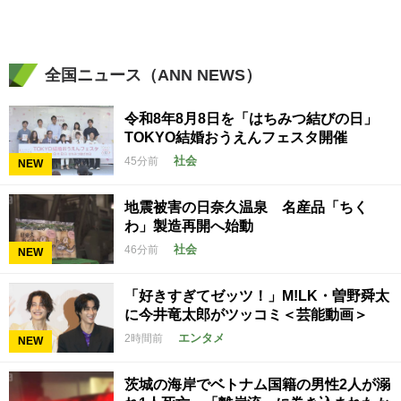
全国ニュース（ANN NEWS）
令和8年8月8日を「はちみつ結びの日」
TOKYO結婚おうえんフェスタ開催
社会
45分前
NEW
地震被害の日奈久温泉 名産品「ちく
わ」製造再開へ始動
社会
46分前
NEW
「好きすぎてゼッツ！」M!LK・曽野舜太
に今井竜太郎がツッコミ＜芸能動画＞
エンタメ
2時間前
NEW
茨城の海岸でベトナム国籍の男性2人が溺