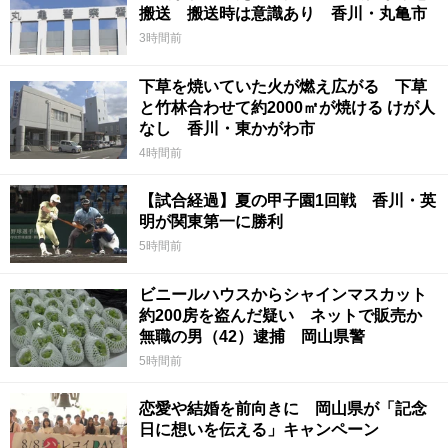
搬送 搬送時は意識あり 香川・丸亀市
3時間前
下草を焼いていた火が燃え広がる 下草
と竹林合わせて約2000㎡が焼ける けが人
なし 香川・東かがわ市
4時間前
【試合経過】夏の甲子園1回戦 香川・英
明が関東第一に勝利
5時間前
ビニールハウスからシャインマスカット
約200房を盗んだ疑い ネットで販売か
無職の男（42）逮捕 岡山県警
5時間前
恋愛や結婚を前向きに 岡山県が「記念
日に想いを伝える」キャンペーン