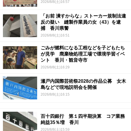
2026/8/8(土)16:57
「お前 潰すからな」ストーカー規制法違
反の疑い 縫製作業員の女（43）を逮
捕 香川県警
2026/8/8(土)16:51
ごみが燃料になる工程などを子どもたち
が見学 廃棄物処理工場で環境学習イベ
ント 香川・観音寺市
2026/8/8(土)16:29
瀬戸内国際芸術祭2028の作品公募 女木
島などで現地説明会を開催
2026/8/8(土)16:15
百十四銀行 第１四半期決算 コア業務
純益35％増 香川
2026/8/8(土)15:59