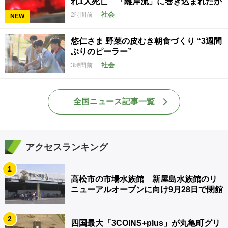
れ1人死亡 「離岸流」に巻き込まれたか
社会
2時間前
NEW
悠仁さま 野菜の皮むき朝食づくり “3週間
ぶりのピーラー”
社会
3時間前
全国ニュース記事一覧
アクセスランキング
1
高松市の市場水族館 新屋島水族館のリ
ニューアルオープンに向け9月28日で閉館
2
四国最大「3COINS+plus」が丸亀町グリ