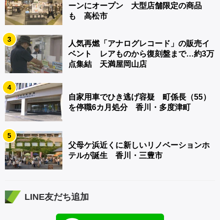
ーンにオープン 大型店舗限定の商品
も 高松市
3
人気再燃「アナログレコード」の販売イ
ベント レアものから復刻盤まで…約3万
点集結 天満屋岡山店
4
自家用車でひき逃げ容疑 町係長（55）
を停職6カ月処分 香川・多度津町
5
父母ケ浜近くに新しいリノベーションホ
テルが誕生 香川・三豊市
LINE友だち追加