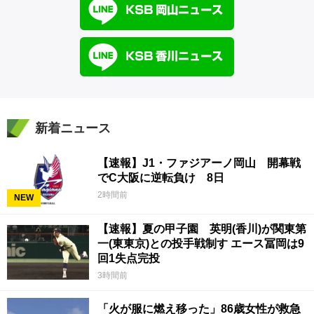
新着ニュース
【速報】J1・ファジアーノ岡山 開幕戦
でC大阪に逆転負け 8日
2時間前
NEW
【速報】夏の甲子園 英明(香川)が関東第
一(東東京)との投手戦制す エース冨岡は9
回1失点完投
3時間前
「火が服に燃え移った」86歳女性が救急