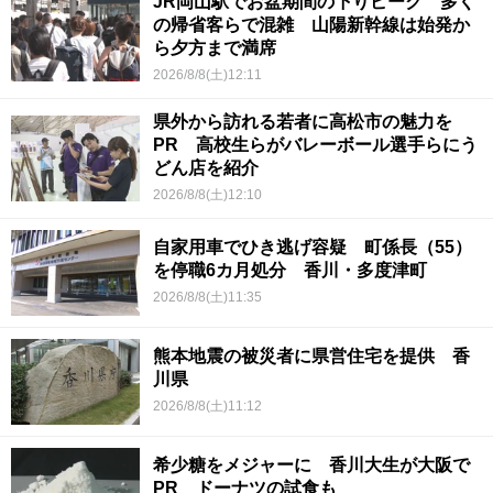
JR岡山駅でお盆期間の下りピーク 多く
の帰省客らで混雑 山陽新幹線は始発か
ら夕方まで満席
2026/8/8(土)12:11
県外から訪れる若者に高松市の魅力を
PR 高校生らがバレーボール選手らにう
どん店を紹介
2026/8/8(土)12:10
自家用車でひき逃げ容疑 町係長（55）
を停職6カ月処分 香川・多度津町
2026/8/8(土)11:35
熊本地震の被災者に県営住宅を提供 香
川県
2026/8/8(土)11:12
希少糖をメジャーに 香川大生が大阪で
PR ドーナツの試食も