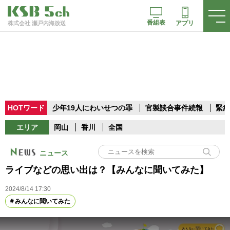
番組表
アプリ
株式会社 瀬戸内海放送
HOTワード
少年19人にわいせつの罪
官製談合事件続報
緊急
エリア
岡山
香川
全国
ニュース
ライブなどの思い出は？【みんなに聞いてみた】
2024/8/14 17:30
みんなに聞いてみた