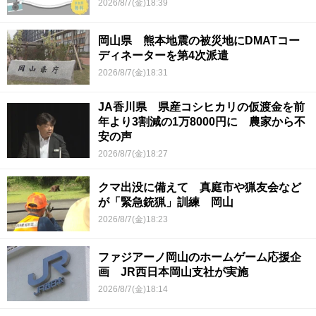
2026/8/7(金)18:39
岡山県 熊本地震の被災地にDMATコー
ディネーターを第4次派遣
2026/8/7(金)18:31
JA香川県 県産コシヒカリの仮渡金を前
年より3割減の1万8000円に 農家から不
安の声
2026/8/7(金)18:27
クマ出没に備えて 真庭市や猟友会など
が「緊急銃猟」訓練 岡山
2026/8/7(金)18:23
ファジアーノ岡山のホームゲーム応援企
画 JR西日本岡山支社が実施
2026/8/7(金)18:14