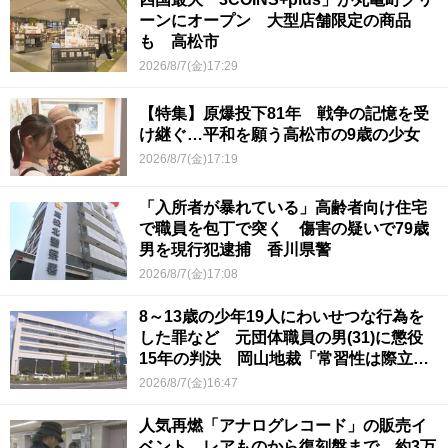
ーンにオープン 大型店舗限定の商品
も 高松市
2026/8/7(金)17:29
【特集】原爆投下81年 戦争の記憶を受
け継ぐ…平和を願う高松市の9歳の少女
2026/8/7(金)17:19
「入所者が暴れている」高齢者向け住宅
で職員を包丁で突く 傷害の疑いで79歳
男を現行犯逮捕 香川県警
2026/8/7(金)17:08
8～13歳の少年19人にわいせつな行為を
した罪など 元団体職員の男(31)に懲役
15年の判決 岡山地裁「常習性は際立っ
ていて被害結果も非常に重い」
2026/8/7(金)16:47
人気再燃「アナログレコード」の販売イ
ベント レアものから復刻盤まで…約3万