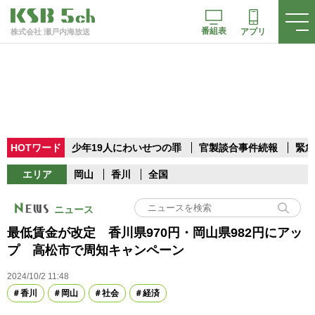
番組表
アプリ
株式会社 瀬戸内海放送
HOTワード
少年19人にわいせつの罪
官製談合事件続報
緊急
エリア
岡山
香川
全国
ニュース
最低賃金が改定 香川県970円・岡山県982円にアッ
プ 高松市で周知キャンペーン
2024/10/2 11:48
香川
岡山
社会
経済