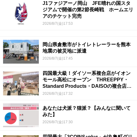
J1ファジアーノ岡山 JFE晴れの国スタ
ジアムで開催の第2節長崎戦 ホームエリ
アのチケット完売
2026/8/7(金)17:53
岡山県倉敷市がトイレトレーラーを熊本
地震の被災地に派遣
2026/8/7(金)17:45
四国最大級！ダイソー系複合店がイオン
モール高松にオープン THREEPPY・
Standard Products・DAISOの複合店は
香川県初
2026/8/7(金)17:32
あなたは犬派？猫派？【みんなに聞いて
みた】
2026/8/7(金)17:30
四国最大「3COINS+plus」が丸亀町グリ