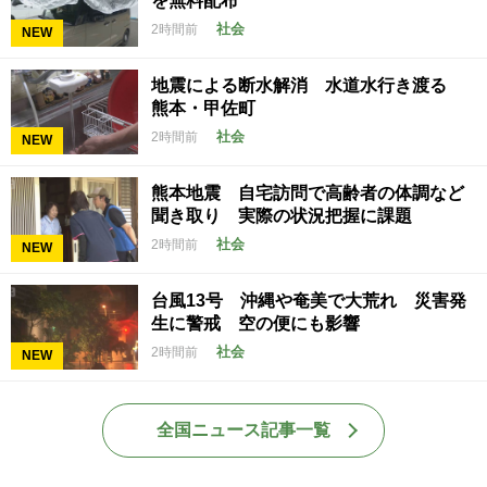
を無料配布
社会
2時間前
NEW
地震による断水解消 水道水行き渡る
熊本・甲佐町
社会
2時間前
NEW
熊本地震 自宅訪問で高齢者の体調など
聞き取り 実際の状況把握に課題
社会
2時間前
NEW
台風13号 沖縄や奄美で大荒れ 災害発
生に警戒 空の便にも影響
社会
2時間前
NEW
全国ニュース記事一覧