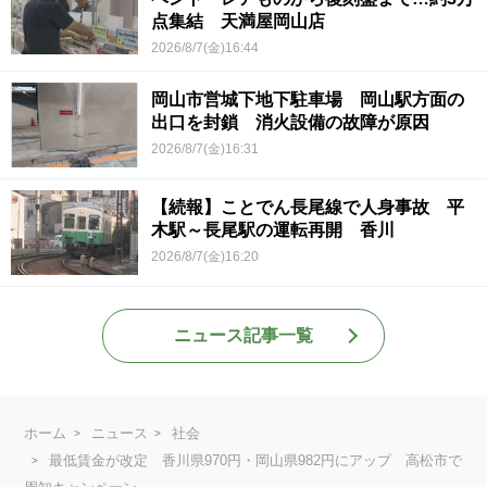
点集結 天満屋岡山店
2026/8/7(金)16:44
岡山市営城下地下駐車場 岡山駅方面の
出口を封鎖 消火設備の故障が原因
2026/8/7(金)16:31
【続報】ことでん長尾線で人身事故 平
木駅～長尾駅の運転再開 香川
2026/8/7(金)16:20
ニュース記事一覧
ホーム
ニュース
社会
最低賃金が改定 香川県970円・岡山県982円にアップ 高松市で