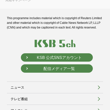
周知キャンペーン
This programme includes material which is copyright of Reuters Limited
and
other material which is copyright of Cable News Network LP, LLLP
(CNN) and
which may be captioned in each text. All rights reserved.
KSB 公式SNSアカウント
配信メディア一覧
ニュース
テレビ番組