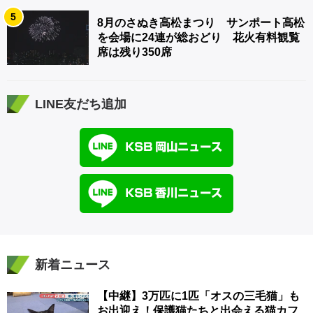
5
8月のさぬき高松まつり サンポート高松
を会場に24連が総おどり 花火有料観覧
席は残り350席
LINE友だち追加
新着ニュース
【中継】3万匹に1匹「オスの三毛猫」も
お出迎え！保護猫たちと出会える猫カフ