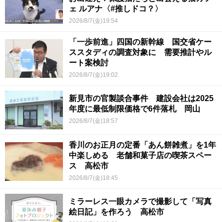
ェ ルアナ〈#推しドコ？〉
2026/8/7(金)19:54
「一歩前進」四国の新幹線 国交省ケー
ススタディの調査対象に 需要推計やル
ート案検討
2026/8/7(金)19:02
新見市の官製談合事件 建設会社は2025
年度に最低制限価格で6件落札 岡山
2026/8/7(金)18:57
香川のお正月の定番「あん餅雑煮」を1年
中楽しめる 老舗和菓子店の喫茶スペー
ス 高松市
2026/8/7(金)18:45
ミラーレス一眼カメラで撮影して「写真
絵日記」を作ろう 高松市