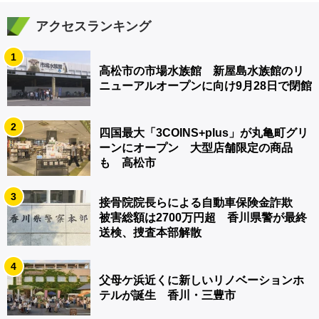
アクセスランキング
1
高松市の市場水族館 新屋島水族館のリ
ニューアルオープンに向け9月28日で閉館
2
四国最大「3COINS+plus」が丸亀町グリ
ーンにオープン 大型店舗限定の商品
も 高松市
3
接骨院院長らによる自動車保険金詐欺
被害総額は2700万円超 香川県警が最終
送検、捜査本部解散
4
父母ケ浜近くに新しいリノベーションホ
テルが誕生 香川・三豊市