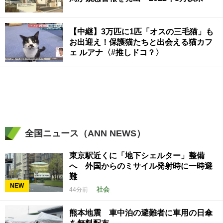
【中継】3万匹に1匹「オスの三毛猫」も
お出迎え！保護猫たちと出会える猫カフ
ェ ルアナ〈#推しドコ？〉
全国ニュース（ANN NEWS）
東京駅近くに「地下シェルター」整備
へ 外国からのミサイル発射時に一時避
難
NEW
社会
44分前
熊本地震 車中泊の避難者に車用の日傘