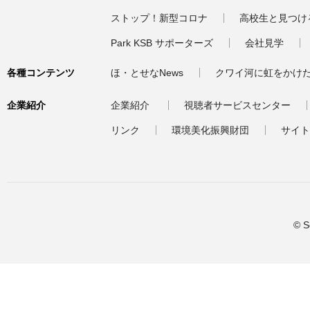
ストップ！新型コロナ
高校生と見つけ
Park KSB サポーターズ
会社見学
各種コンテンツ
ほ・とせなNews
クワイ河に虹をかけ
企業紹介
企業紹介
視聴者サービスセンター
リンク
環境美化振興財団
サイト
© S