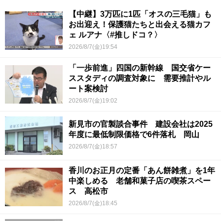
【中継】3万匹に1匹「オスの三毛猫」も
お出迎え！保護猫たちと出会える猫カフ
ェ ルアナ〈#推しドコ？〉
2026/8/7(金)19:54
「一歩前進」四国の新幹線 国交省ケー
ススタディの調査対象に 需要推計やル
ート案検討
2026/8/7(金)19:02
新見市の官製談合事件 建設会社は2025
年度に最低制限価格で6件落札 岡山
2026/8/7(金)18:57
香川のお正月の定番「あん餅雑煮」を1年
中楽しめる 老舗和菓子店の喫茶スペー
ス 高松市
2026/8/7(金)18:45