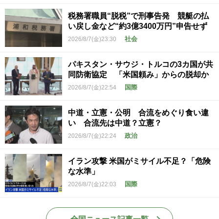
税務署職員“脱税”で刑事告発 競艇の払
い戻し金など“約3億3400万円”申告せず
社会
2026/8/7(金)23:30
パキスタン・サウジ・トルコの3カ国が共
同防衛協定 「米国頼み」からの脱却か
国際
2026/8/7(金)22:54
中道・立憲・公明 合流をめぐり食い違
い 合流先は中道？立憲？
政治
2026/8/7(金)22:24
イラン攻撃 米国がミサイル不足？「危険
な水準」
国際
2026/8/7(金)22:03