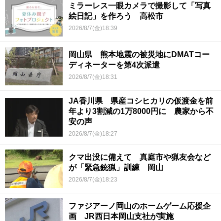
ミラーレス一眼カメラで撮影して「写真
絵日記」を作ろう 高松市
2026/8/7(金)18:39
岡山県 熊本地震の被災地にDMATコー
ディネーターを第4次派遣
2026/8/7(金)18:31
JA香川県 県産コシヒカリの仮渡金を前
年より3割減の1万8000円に 農家から不
安の声
2026/8/7(金)18:27
クマ出没に備えて 真庭市や猟友会など
が「緊急銃猟」訓練 岡山
2026/8/7(金)18:23
ファジアーノ岡山のホームゲーム応援企
画 JR西日本岡山支社が実施