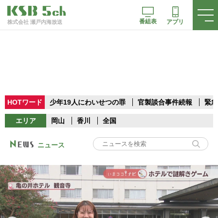
番組表
アプリ
株式会社 瀬戸内海放送
HOTワード
少年19人にわいせつの罪
官製談合事件続報
緊急
エリア
岡山
香川
全国
ニュース