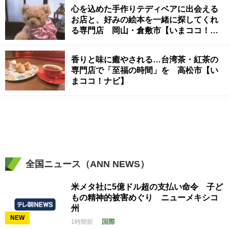
心を込めた手作りテディベアに出会える
お店と、好みの絵本を一緒に探してくれ
る専門店 岡山・倉敷市【いまココ！ナ
ビ】
香りと味に癒やされる…台湾茶・紅茶の
専門店で「至福の時間」を 高松市【い
まココ！ナビ】
全国ニュース（ANN NEWS）
米メタ社に5億ドル超の支払い命令 子ど
もの精神的被害めぐり ニューメキシコ
州
NEW
国際
1時間前