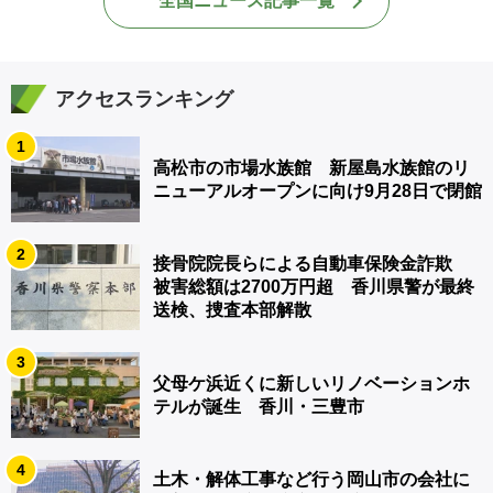
全国ニュース記事一覧
アクセスランキング
1
高松市の市場水族館 新屋島水族館のリ
ニューアルオープンに向け9月28日で閉館
2
接骨院院長らによる自動車保険金詐欺
被害総額は2700万円超 香川県警が最終
送検、捜査本部解散
3
父母ケ浜近くに新しいリノベーションホ
テルが誕生 香川・三豊市
4
土木・解体工事など行う岡山市の会社に