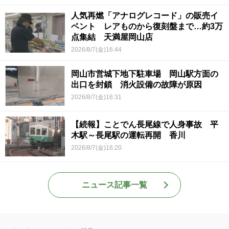
人気再燃「アナログレコード」の販売イ
ベント レアものから復刻盤まで…約3万
点集結 天満屋岡山店
2026/8/7(金)16:44
岡山市営城下地下駐車場 岡山駅方面の
出口を封鎖 消火設備の故障が原因
2026/8/7(金)16:31
【続報】ことでん長尾線で人身事故 平
木駅～長尾駅の運転再開 香川
2026/8/7(金)16:20
ニュース記事一覧