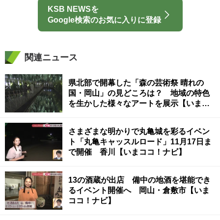
KSB NEWSを
Google検索のお気に入りに登録
関連ニュース
県北部で開幕した「森の芸術祭 晴れの
国・岡山」の見どころは？ 地域の特色
を生かした様々なアートを展示【いまコ
コ！ナビ】
さまざまな明かりで丸亀城を彩るイベン
ト「丸亀キャッスルロード」11月17日ま
で開催 香川【いまココ！ナビ】
13の酒蔵が出店 備中の地酒を堪能でき
るイベント開催へ 岡山・倉敷市【いま
ココ！ナビ】