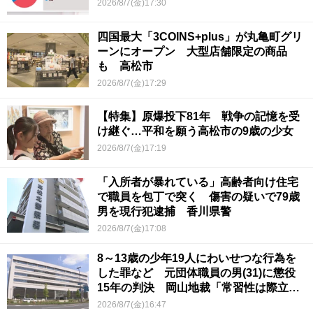
2026/8/7(金)17:30
四国最大「3COINS+plus」が丸亀町グリ
ーンにオープン 大型店舗限定の商品
も 高松市
2026/8/7(金)17:29
【特集】原爆投下81年 戦争の記憶を受
け継ぐ…平和を願う高松市の9歳の少女
2026/8/7(金)17:19
「入所者が暴れている」高齢者向け住宅
で職員を包丁で突く 傷害の疑いで79歳
男を現行犯逮捕 香川県警
2026/8/7(金)17:08
8～13歳の少年19人にわいせつな行為を
した罪など 元団体職員の男(31)に懲役
15年の判決 岡山地裁「常習性は際立っ
ていて被害結果も非常に重い」
2026/8/7(金)16:47