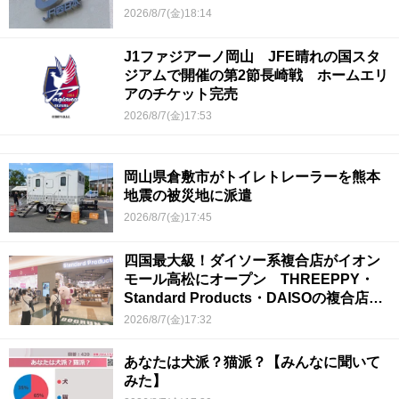
2026/8/7(金)18:14
J1ファジアーノ岡山 JFE晴れの国スタ
ジアムで開催の第2節長崎戦 ホームエリ
アのチケット完売
2026/8/7(金)17:53
岡山県倉敷市がトイレトレーラーを熊本
地震の被災地に派遣
2026/8/7(金)17:45
四国最大級！ダイソー系複合店がイオン
モール高松にオープン THREEPPY・
Standard Products・DAISOの複合店は
香川県初
2026/8/7(金)17:32
あなたは犬派？猫派？【みんなに聞いて
みた】