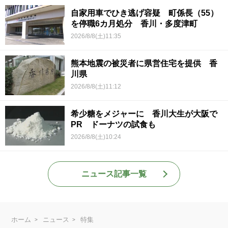
自家用車でひき逃げ容疑 町係長（55）
を停職6カ月処分 香川・多度津町
2026/8/8(土)11:35
熊本地震の被災者に県営住宅を提供 香
川県
2026/8/8(土)11:12
希少糖をメジャーに 香川大生が大阪で
PR ドーナツの試食も
2026/8/8(土)10:24
ニュース記事一覧
ホーム
ニュース
特集