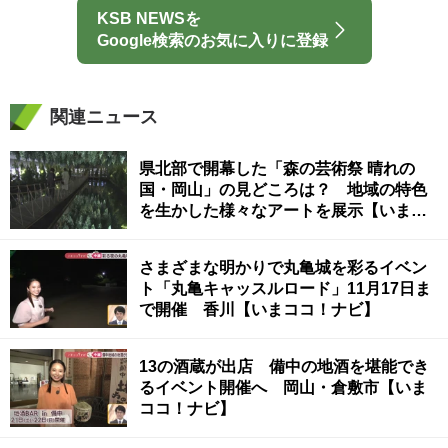
KSB NEWSを
Google検索のお気に入りに登録
関連ニュース
県北部で開幕した「森の芸術祭 晴れの
国・岡山」の見どころは？ 地域の特色
を生かした様々なアートを展示【いまコ
コ！ナビ】
さまざまな明かりで丸亀城を彩るイベン
ト「丸亀キャッスルロード」11月17日ま
で開催 香川【いまココ！ナビ】
13の酒蔵が出店 備中の地酒を堪能でき
るイベント開催へ 岡山・倉敷市【いま
ココ！ナビ】