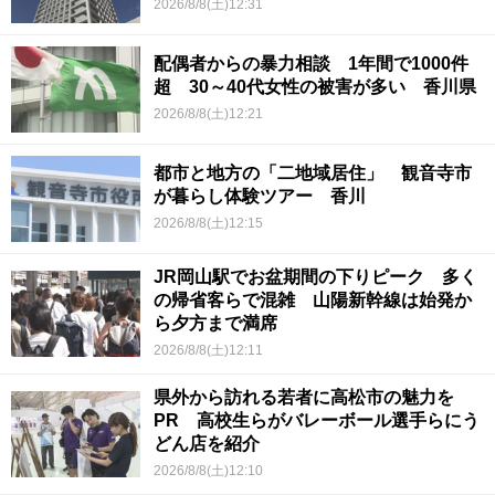
2026/8/8(土)12:31
配偶者からの暴力相談 1年間で1000件
超 30～40代女性の被害が多い 香川県
2026/8/8(土)12:21
都市と地方の「二地域居住」 観音寺市
が暮らし体験ツアー 香川
2026/8/8(土)12:15
JR岡山駅でお盆期間の下りピーク 多く
の帰省客らで混雑 山陽新幹線は始発か
ら夕方まで満席
2026/8/8(土)12:11
県外から訪れる若者に高松市の魅力を
PR 高校生らがバレーボール選手らにう
どん店を紹介
2026/8/8(土)12:10