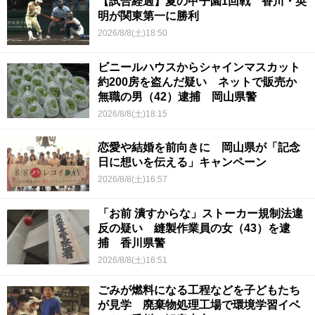
【試合経過】夏の甲子園1回戦 香川・英
明が関東第一に勝利
2026/8/8(土)18:50
ビニールハウスからシャインマスカット
約200房を盗んだ疑い ネットで販売か
無職の男（42）逮捕 岡山県警
2026/8/8(土)18:15
恋愛や結婚を前向きに 岡山県が「記念
日に想いを伝える」キャンペーン
2026/8/8(土)16:57
「お前 潰すからな」ストーカー規制法違
反の疑い 縫製作業員の女（43）を逮
捕 香川県警
2026/8/8(土)16:51
ごみが燃料になる工程などを子どもたち
が見学 廃棄物処理工場で環境学習イベ