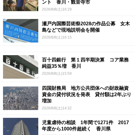
ント 香川・観音寺市
2026/8/8(土)16:29
瀬戸内国際芸術祭2028の作品公募 女木
島などで現地説明会を開催
2026/8/8(土)16:15
百十四銀行 第１四半期決算 コア業務
純益35％増 香川
2026/8/8(土)15:59
四国財務局 地方公共団体への財政融資
資金の貸付状況を発表 貸付額は2年ぶり
増加
2026/8/8(土)14:32
児童虐待の相談 1年間で1271件 2017
年度から1000件超続く 香川県