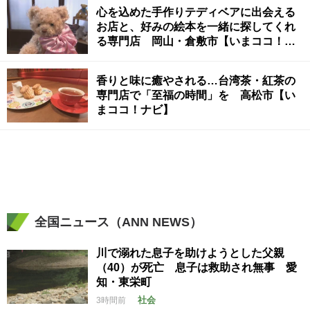
心を込めた手作りテディベアに出会える
お店と、好みの絵本を一緒に探してくれ
る専門店 岡山・倉敷市【いまココ！ナ
ビ】
香りと味に癒やされる…台湾茶・紅茶の
専門店で「至福の時間」を 高松市【い
まココ！ナビ】
全国ニュース（ANN NEWS）
川で溺れた息子を助けようとした父親
（40）が死亡 息子は救助され無事 愛
知・東栄町
社会
3時間前