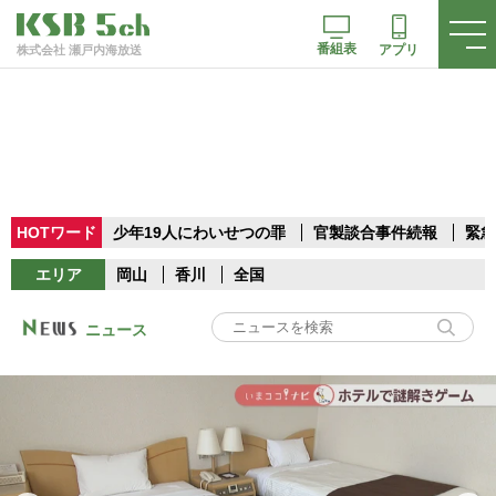
番組表
アプリ
株式会社 瀬戸内海放送
HOTワード
少年19人にわいせつの罪
官製談合事件続報
緊急
エリア
岡山
香川
全国
ニュース