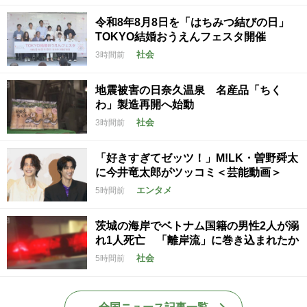
令和8年8月8日を「はちみつ結びの日」
TOKYO結婚おうえんフェスタ開催
社会
3時間前
地震被害の日奈久温泉 名産品「ちく
わ」製造再開へ始動
社会
3時間前
「好きすぎてゼッツ！」M!LK・曽野舜太
に今井竜太郎がツッコミ＜芸能動画＞
エンタメ
5時間前
茨城の海岸でベトナム国籍の男性2人が溺
れ1人死亡 「離岸流」に巻き込まれたか
社会
5時間前