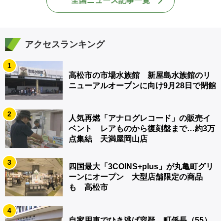
全国ニュース記事一覧
アクセスランキング
1
高松市の市場水族館 新屋島水族館のリ
ニューアルオープンに向け9月28日で閉館
2
人気再燃「アナログレコード」の販売イ
ベント レアものから復刻盤まで…約3万
点集結 天満屋岡山店
3
四国最大「3COINS+plus」が丸亀町グリ
ーンにオープン 大型店舗限定の商品
も 高松市
4
自家用車でひき逃げ容疑 町係長（55）