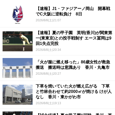
【速報】J1・ファジアーノ岡山 開幕戦
でC大阪に逆転負け 8日
2026/8/8(土)21:07
【速報】夏の甲子園 英明(香川)が関東第
一(東東京)との投手戦制す エース冨岡は9
回1失点完投
2026/8/8(土)20:34
「火が服に燃え移った」86歳女性が救急
搬送 搬送時は意識あり 香川・丸亀市
2026/8/8(土)20:27
下草を焼いていた火が燃え広がる 下草
と竹林合わせて約2000㎡が焼ける けが人
なし 香川・東かがわ市
2026/8/8(土)19:13