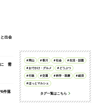
ちと出会
岡山
香川
社会
生活・話題
に 需
おでかけ・グルメ
どうぶつ
行政
交通
科学・医療
経済
ほっとマルシェ
で6件落
タグ一覧はこちら