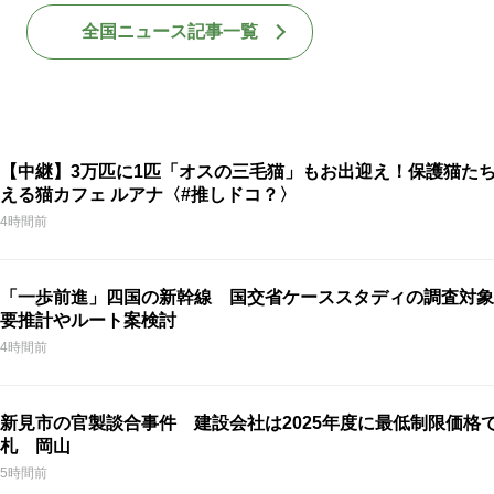
全国ニュース記事一覧
【中継】3万匹に1匹「オスの三毛猫」もお出迎え！保護猫た
える猫カフェ ルアナ〈#推しドコ？〉
4時間前
「一歩前進」四国の新幹線 国交省ケーススタディの調査対象
要推計やルート案検討
4時間前
新見市の官製談合事件 建設会社は2025年度に最低制限価格
札 岡山
5時間前