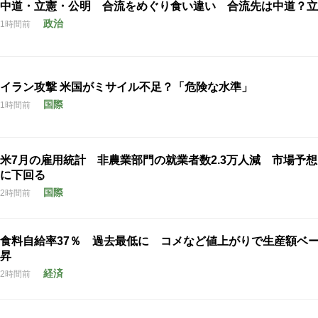
中道・立憲・公明 合流をめぐり食い違い 合流先は中道？立
政治
1時間前
イラン攻撃 米国がミサイル不足？「危険な水準」
国際
1時間前
米7月の雇用統計 非農業部門の就業者数2.3万人減 市場予
に下回る
国際
2時間前
食料自給率37％ 過去最低に コメなど値上がりで生産額ベ
昇
経済
2時間前