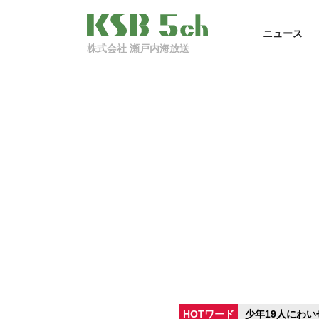
ニュース
株式会社 瀬戸内海放送
HOTワード
少年19人にわい