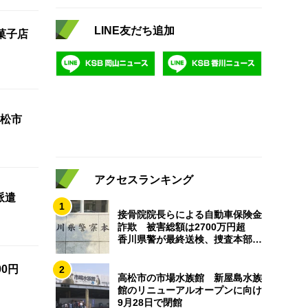
LINE友だち追加
菓子店
松市
アクセスランキング
派遣
1
接骨院院長らによる自動車保険金
詐欺 被害総額は2700万円超
香川県警が最終送検、捜査本部解
散
0円
2
高松市の市場水族館 新屋島水族
館のリニューアルオープンに向け
9月28日で閉館