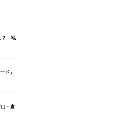
は？ 地
ード」
岡山・倉