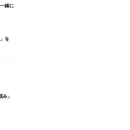
一緒に
間」を
頼み」