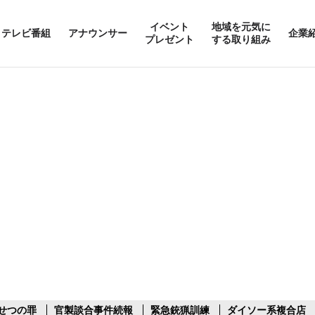
イベント
地域を元気に
テレビ番組
アナウンサー
企業
プレゼント
する取り組み
せつの罪
官製談合事件続報
緊急銃猟訓練
ダイソー系複合店