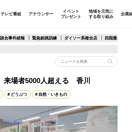
イベント
地域を元気に
テレビ番組
アナウンサー
企業
プレゼント
する取り組み
製談合事件続報
緊急銃猟訓練
ダイソー系複合店
四国最大スリ
来場者5000人超える 香川
どうぶつ
自然・いきもの