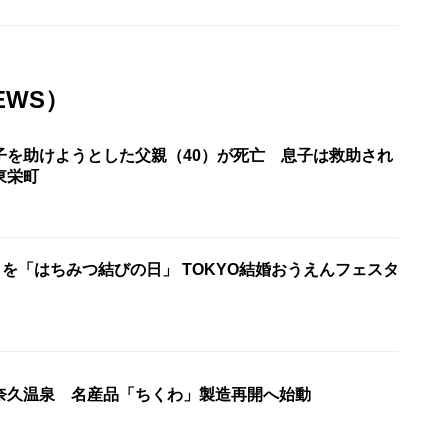
EWS）
子を助けようとした父親（40）が死亡 息子は救助され
東栄町
日を「はちみつ結びの日」 TOKYO結婚おうえんフェスタ
奈久温泉 名産品「ちくわ」製造再開へ始動