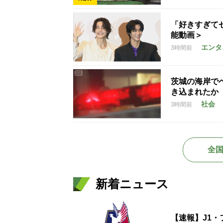
「好きすぎて
能動画＞
エンタ
3時間前
茨城の海岸で
き込まれたか
社会
3時間前
全
新着ニュース
【速報】J1