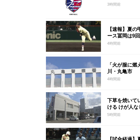
3時間前
【速報】夏の甲
ース冨岡は9回
4時間前
「火が服に燃
川・丸亀市
4時間前
下草を焼いて
ける けが人
5時間前
【試合経過】