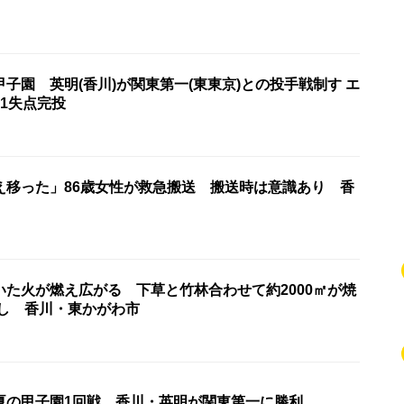
子園 英明(香川)が関東第一(東東京)との投手戦制す エ
1失点完投
え移った」86歳女性が救急搬送 搬送時は意識あり 香
いた火が燃え広がる 下草と竹林合わせて約2000㎡が焼
なし 香川・東かがわ市
夏の甲子園1回戦 香川・英明が関東第一に勝利