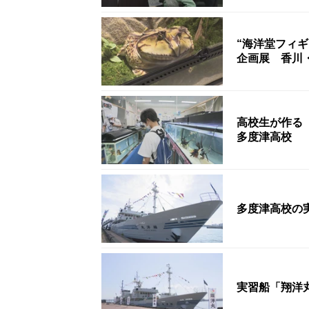
“海洋堂フィ
企画展 香川
高校生が作る
多度津高校
多度津高校の
実習船「翔洋