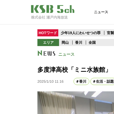
ニュース
株式会社 瀬戸内海放送
HOTワード
少年19人にわいせつの罪
官
エリア
岡山
香川
全国
ニュース
多度津高校「ミニ水族館」 
2025/1/10 11:16
香川
生活・話題