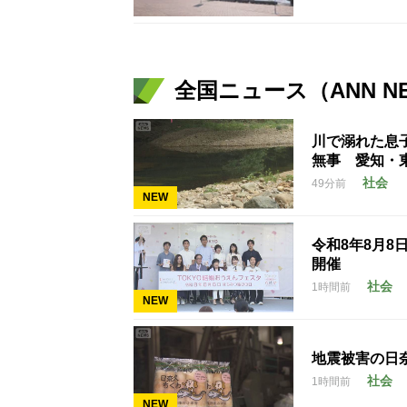
全国ニュース（ANN N
川で溺れた息
無事 愛知・
社会
49分前
NEW
令和8年8月8
開催
社会
1時間前
NEW
地震被害の日
社会
1時間前
NEW