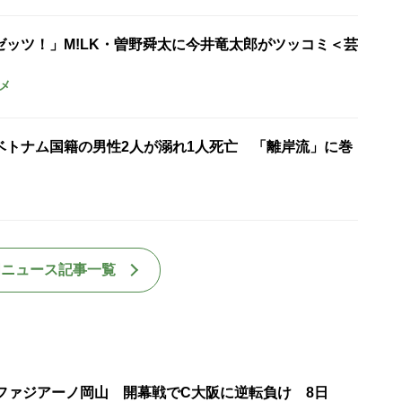
ゼッツ！」M!LK・曽野舜太に今井竜太郎がツッコミ＜芸
メ
ベトナム国籍の男性2人が溺れ1人死亡 「離岸流」に巻
国ニュース記事一覧
・ファジアーノ岡山 開幕戦でC大阪に逆転負け 8日