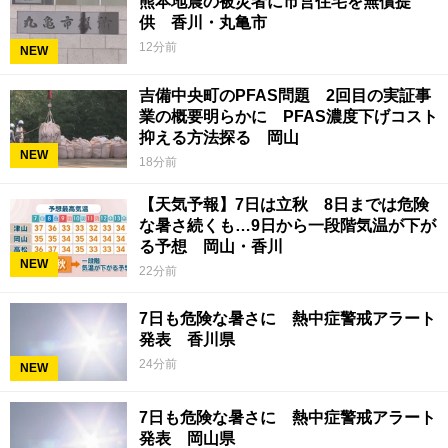
熊本地震の被災者に市営住宅を無償提
供 香川・丸亀市
12分前
NEW
吉備中央町のPFAS問題 2回目の実証事
業の概要明らかに PFAS濃度下げコスト
抑える方法探る 岡山
NEW
18分前
【天気予報】7日は立秋 8日までは危険
な暑さ続くも…9日から一段階気温が下が
る予想 岡山・香川
NEW
22分前
7日も危険な暑さに 熱中症警戒アラート
発表 香川県
24分前
NEW
7日も危険な暑さに 熱中症警戒アラート
発表 岡山県