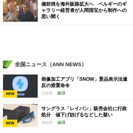
備前焼を海外販路拡大へ ベルギーのギ
ャラリー経営者が人間国宝から制作への
思い聞く
全国ニュース（ANN NEWS）
画像加工アプリ「SNOW」景品表示法違
反の措置命令
経済
13分前
NEW
サングラス「レイバン」販売会社に行政
処分 値下げ妨げるなどした疑い
経済
16分前
NEW