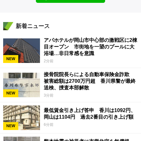
新着ニュース
アパホテルが岡山市中心部の激戦区に2棟
目オープン 市街地を一望のプールに大
浴場…非日常感を意識
NEW
2分前
接骨院院長らによる自動車保険金詐欺
被害総額は2700万円超 香川県警が最終
送検、捜査本部解散
NEW
3分前
最低賃金引き上げ答申 香川は1092円、
岡山は1104円 過去2番目の引き上げ額
6分前
NEW