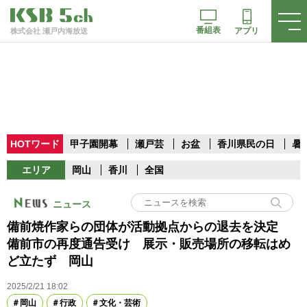
番組表
アプリ
株式会社 瀬戸内海放送
HOTワード
甲子園開幕
瀬戸芸
お盆
香川県民の日
暑
エリア
岡山
香川
全国
ニュース
備前焼作家らの団体が活動拠点からの退去を決定
備前市の再度通告受け 展示・販売場所の移転はめ
ど立たず 岡山
2025/2/21 18:02
岡山
行政
文化・芸術