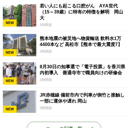
若い人にも起こる口腔がん AYA世代
（15～39歳）に特有の特徴を解明 岡山
大
NEW
1時間前
熊本地震の被災地へ物資輸送 飲料水1万
4400本など 高松市【熊本で最大震度7】
2時間前
NEW
8月30日の知事選で「電子投票」を香川県
内初導入 善通寺市で職員向けの研修会
2時間前
NEW
JR赤穂線 備前市内で列車が倒竹と接触し
一部に運休や遅れ 岡山
2時間前
NEW