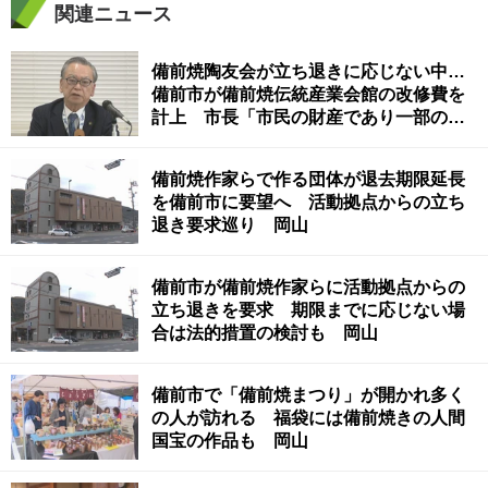
関連ニュース
備前焼陶友会が立ち退きに応じない中…
備前市が備前焼伝統産業会館の改修費を
計上 市長「市民の財産であり一部の団
体の所有物ではない」 岡山
備前焼作家らで作る団体が退去期限延長
を備前市に要望へ 活動拠点からの立ち
退き要求巡り 岡山
備前市が備前焼作家らに活動拠点からの
立ち退きを要求 期限までに応じない場
合は法的措置の検討も 岡山
備前市で「備前焼まつり」が開かれ多く
の人が訪れる 福袋には備前焼きの人間
国宝の作品も 岡山