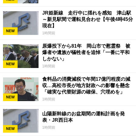
JR姫新線 走行中に揺れを感知 津山駅
～新見駅間で運転見合わせ【午後4時45分
現在】
NEW
1時間前
原爆投下から81年 岡山市で慰霊祭 被
爆者や遺族が犠牲者を追悼「一番に平和
しかない」
NEW
1時間前
食料品の消費減税で年間17億円程度の減
収…高松市長が地方財政への影響を懸念
「確実な代替財源の確保、穴埋めを」
NEW
1時間前
山陽新幹線のお盆期間の運転計画を発
表・JR西日本
1時間前
NEW