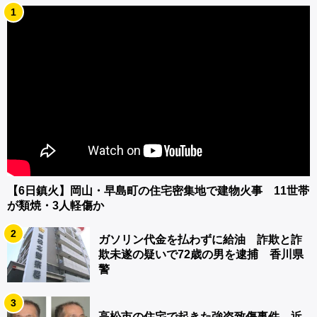
1
【6日鎮火】岡山・早島町の住宅密集地で建物火事 11世帯
が類焼・3人軽傷か
2
ガソリン代金を払わずに給油 詐欺と詐
欺未遂の疑いで72歳の男を逮捕 香川県
警
3
高松市の住宅で起きた強盗致傷事件 近