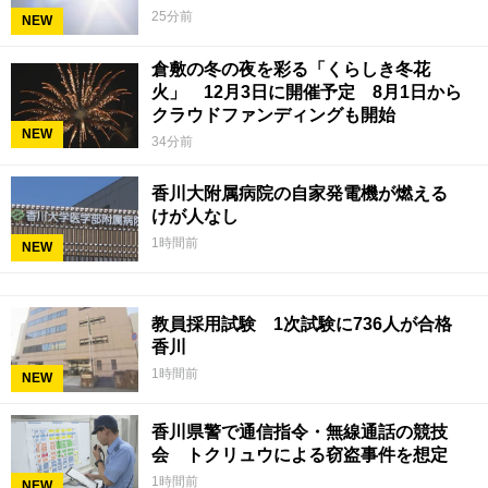
25分前
NEW
倉敷の冬の夜を彩る「くらしき冬花
火」 12月3日に開催予定 8月1日から
クラウドファンディングも開始
NEW
34分前
香川大附属病院の自家発電機が燃える
けが人なし
1時間前
NEW
教員採用試験 1次試験に736人が合格
香川
1時間前
NEW
香川県警で通信指令・無線通話の競技
会 トクリュウによる窃盗事件を想定
1時間前
NEW