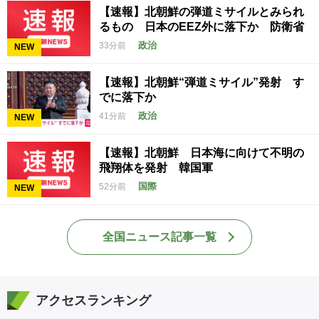
【速報】北朝鮮の弾道ミサイルとみられ
るもの 日本のEEZ外に落下か 防衛省
政治
33分前
NEW
【速報】北朝鮮“弾道ミサイル”発射 す
でに落下か
政治
41分前
NEW
【速報】北朝鮮 日本海に向けて不明の
飛翔体を発射 韓国軍
国際
52分前
NEW
全国ニュース記事一覧
アクセスランキング