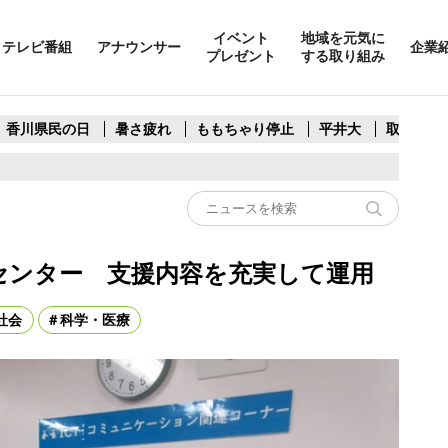
イベント
地域を元気に
テレビ番組
アナウンサー
企業
プレゼント
する取り組み
香川県民の日
暑さ疲れ
ももちゃり停止
平井大
取水制限
トセンター 支援内容を充実して運用
社会
科学・医療