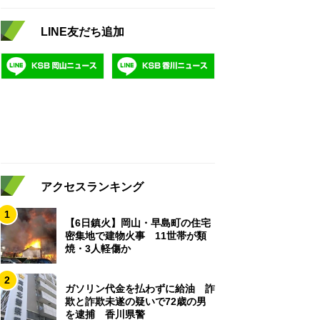
LINE友だち追加
アクセスランキング
1
【6日鎮火】岡山・早島町の住宅
密集地で建物火事 11世帯が類
焼・3人軽傷か
2
ガソリン代金を払わずに給油 詐
欺と詐欺未遂の疑いで72歳の男
を逮捕 香川県警