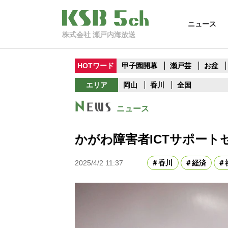
ニュース
株式会社 瀬戸内海放送
HOTワード
甲子園開幕
瀬戸芸
お盆
エリア
岡山
香川
全国
ニュース
かがわ障害者ICTサポー
2025/4/2 11:37
香川
経済