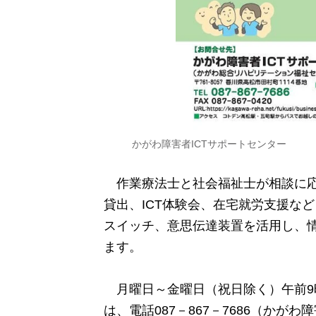
かがわ障害者ICTサポートセンター
作業療法士と社会福祉士が相談に応
貸出、ICT体験会、在宅就労支援な
スイッチ、意思伝達装置を活用し、
ます。
月曜日～金曜日（祝日除く）午前9
は、電話087－867－7686（かが