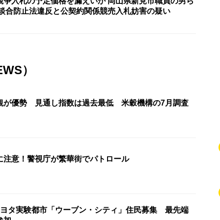
競争入札の予定価格を漏えいか 岡山県新見市職員の男ら
製談合防止法違反と公契約関係競売入札妨害の疑い
EWS）
観が優勢 見通し指数は過去最低 米穀機構の7月調査
に注意！警視庁が繁華街でパトロール
トヨタ実験都市「ウーブン・シティ」住民募集 最先端