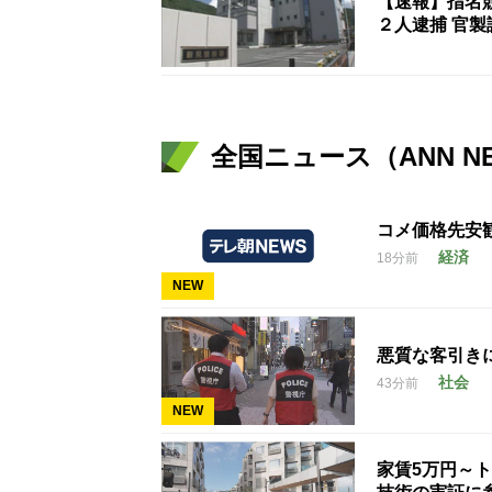
【速報】指名
２人逮捕 官
全国ニュース（ANN N
コメ価格先安
経済
18分前
NEW
悪質な客引き
社会
43分前
NEW
家賃5万円～