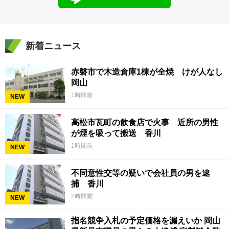
新着ニュース
赤磐市で木造倉庫1棟が全焼 けが人なし
岡山
1時間前
NEW
高松市瓦町の飲食店で火事 近所の男性
が煙を吸って搬送 香川
1時間前
NEW
不同意性交等の疑いで会社員の男を逮
捕 香川
2時間前
NEW
指名競争入札の予定価格を漏えいか 岡山