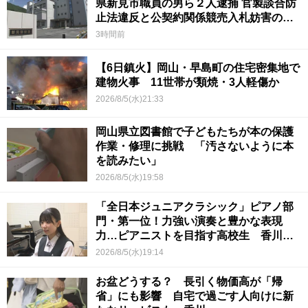
県新見市職員の男ら２人逮捕 官製談合防
止法違反と公契約関係競売入札妨害の疑
い
3時間前
【6日鎮火】岡山・早島町の住宅密集地で
建物火事 11世帯が類焼・3人軽傷か
2026/8/5(水)21:33
岡山県立図書館で子どもたちが本の保護
作業・修理に挑戦 「汚さないように本
を読みたい」
2026/8/5(水)19:58
「全日本ジュニアクラシック」ピアノ部
門・第一位！力強い演奏と豊かな表現
力…ピアニストを目指す高校生 香川
【青春のキセキ】
2026/8/5(水)19:14
お盆どうする？ 長引く物価高が「帰
省」にも影響 自宅で過ごす人向けに新