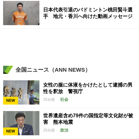
日本代表引退のバドミントン桃田賢斗選
手 地元・香川へ向けた動画メッセージ
全国ニュース（ANN NEWS）
女性の服に体液をかけたとして逮捕の男
性を釈放 警視庁
社会
25分前
NEW
世界遺産含め79件の国指定等文化財が被
害 熊本地震
政治
25分前
NEW