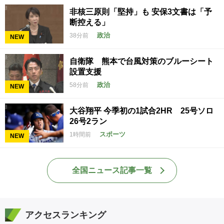
非核三原則「堅持」も 安保3文書は「予
断控える」
政治
38分前
NEW
自衛隊 熊本で台風対策のブルーシート
設置支援
政治
58分前
NEW
大谷翔平 今季初の1試合2HR 25号ソロ
26号2ラン
スポーツ
1時間前
NEW
全国ニュース記事一覧
アクセスランキング