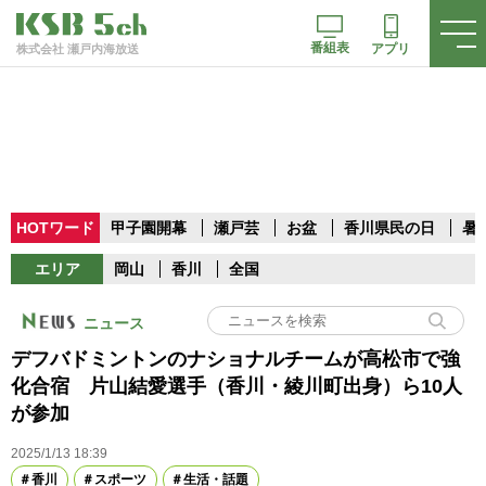
番組表
アプリ
株式会社 瀬戸内海放送
HOTワード
甲子園開幕
瀬戸芸
お盆
香川県民の日
暑
エリア
岡山
香川
全国
ニュース
デフバドミントンのナショナルチームが高松市で強
化合宿 片山結愛選手（香川・綾川町出身）ら10人
が参加
2025/1/13 18:39
香川
スポーツ
生活・話題