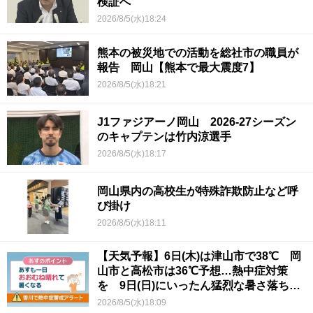
検証へ
2026/8/5(水)18:24
熊本の被災地での活動を総社市の職員が
報告 岡山【熊本で最大震度7】
2026/8/5(水)18:21
J1ファジアーノ岡山 2026-27シーズン
のキャプテンは竹内涼選手
2026/8/5(水)18:17
岡山県内の高校生が特殊詐欺防止など呼
び掛け
2026/8/5(水)18:11
【天気予報】6日(木)は津山市で38℃ 岡
山市と高松市は36℃予想…熱中症対策
を 9日(日)にいったん猛烈な暑さ落ち着
くか
2026/8/5(水)18:09