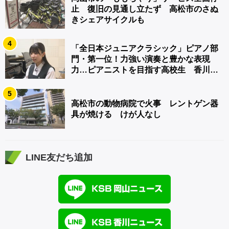
止 復旧の見通し立たず 高松市のさぬ
きシェアサイクルも
4
「全日本ジュニアクラシック」ピアノ部
門・第一位！力強い演奏と豊かな表現
力…ピアニストを目指す高校生 香川
【青春のキセキ】
5
高松市の動物病院で火事 レントゲン器
具が焼ける けが人なし
LINE友だち追加