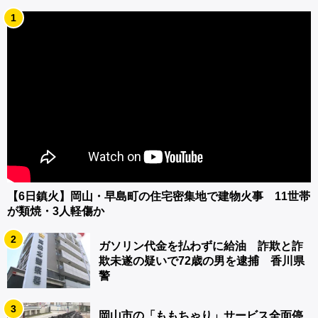
1
【6日鎮火】岡山・早島町の住宅密集地で建物火事 11世帯
が類焼・3人軽傷か
2
ガソリン代金を払わずに給油 詐欺と詐
欺未遂の疑いで72歳の男を逮捕 香川県
警
3
岡山市の「ももちゃり」サービス全面停