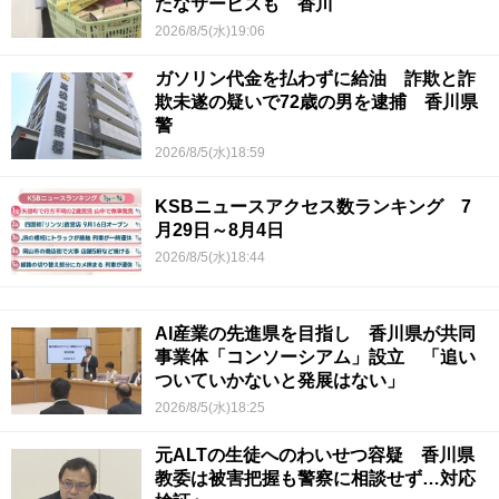
たなサービスも 香川
2026/8/5(水)19:06
ガソリン代金を払わずに給油 詐欺と詐
欺未遂の疑いで72歳の男を逮捕 香川県
警
2026/8/5(水)18:59
KSBニュースアクセス数ランキング 7
月29日～8月4日
2026/8/5(水)18:44
AI産業の先進県を目指し 香川県が共同
事業体「コンソーシアム」設立 「追い
ついていかないと発展はない」
2026/8/5(水)18:25
元ALTの生徒へのわいせつ容疑 香川県
教委は被害把握も警察に相談せず…対応