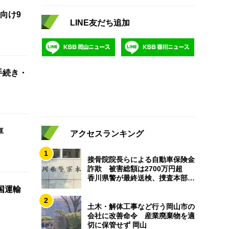
向け9
LINE友だち追加
手続き・
車
アクセスランキング
1
接骨院院長らによる自動車保険金
詐欺 被害総額は2700万円超
香川県警が最終送検、捜査本部解
散
国運輸
2
土木・解体工事など行う岡山市の
会社に改善命令 産業廃棄物を適
切に保管せず 岡山