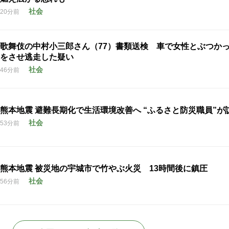
社会
20分前
歌舞伎の中村小三郎さん（77）書類送検 車で女性とぶつか
をさせ逃走した疑い
社会
46分前
熊本地震 避難長期化で生活環境改善へ “ふるさと防災職員”が
社会
53分前
熊本地震 被災地の宇城市で竹やぶ火災 13時間後に鎮圧
社会
56分前