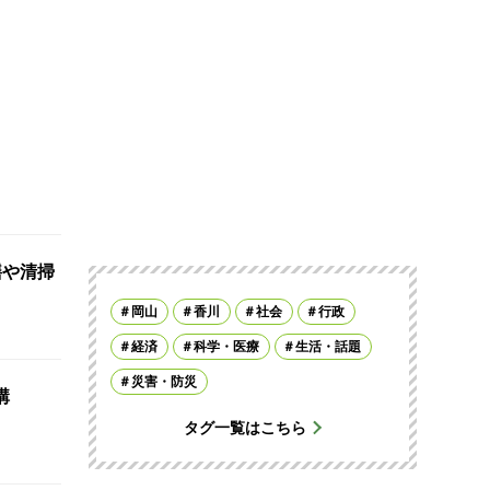
繕や清掃
岡山
香川
社会
行政
経済
科学・医療
生活・話題
災害・防災
講
タグ一覧はこちら