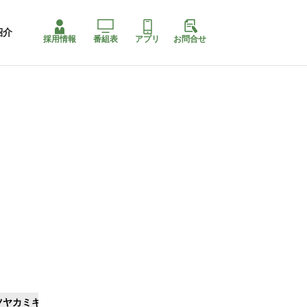
紹介
採用情報
番組表
アプリ
お問合せ
ツヤカミキリ
ももちゃり停止