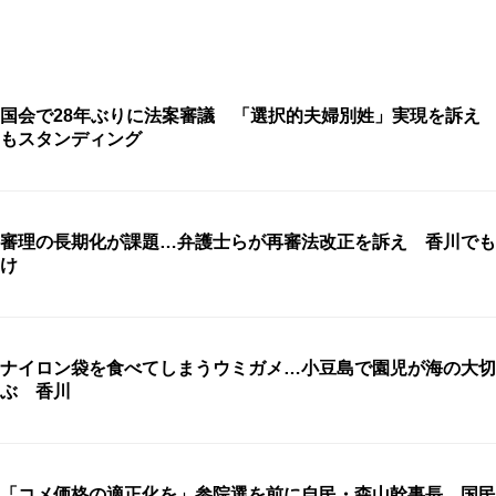
国会で28年ぶりに法案審議 「選択的夫婦別姓」実現を訴え
もスタンディング
審理の長期化が課題…弁護士らが再審法改正を訴え 香川でも
け
ナイロン袋を食べてしまうウミガメ…小豆島で園児が海の大切
ぶ 香川
「コメ価格の適正化を」参院選を前に自民・森山幹事長、国民