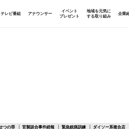
イベント
地域を元気に
テレビ番組
アナウンサー
企業
プレゼント
する取り組み
せつの罪
官製談合事件続報
緊急銃猟訓練
ダイソー系複合店