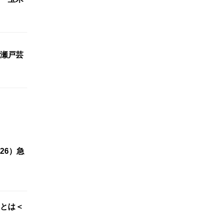
瀬戸芸
26）急
”とは＜