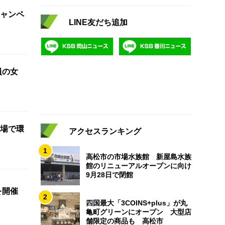
ャンペ
LINE友だち追加
員の女
場で環
アクセスランキング
1
高松市の市場水族館 新屋島水族
館のリニューアルオープンに向け
9月28日で閉館
を開催
2
四国最大「3COINS+plus」が丸
亀町グリーンにオープン 大型店
舗限定の商品も 高松市