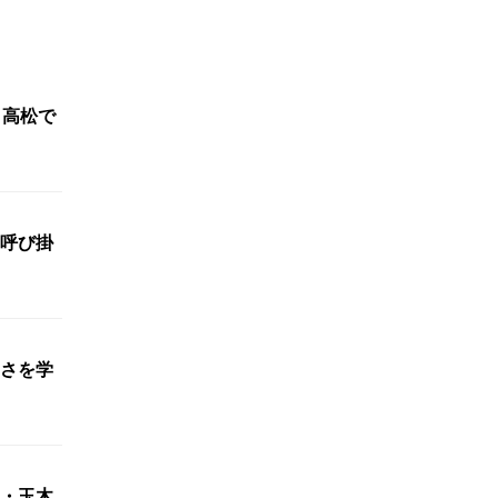
 高松で
呼び掛
さを学
・玉木