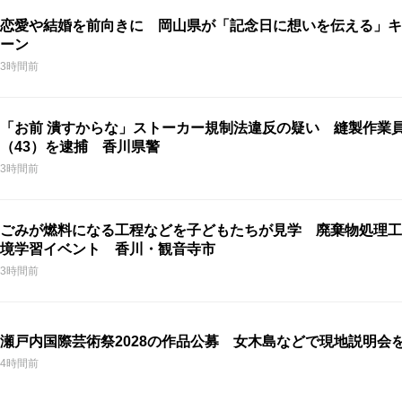
恋愛や結婚を前向きに 岡山県が「記念日に想いを伝える」キ
ーン
3時間前
「お前 潰すからな」ストーカー規制法違反の疑い 縫製作業
（43）を逮捕 香川県警
3時間前
ごみが燃料になる工程などを子どもたちが見学 廃棄物処理工
境学習イベント 香川・観音寺市
3時間前
瀬戸内国際芸術祭2028の作品公募 女木島などで現地説明会
4時間前