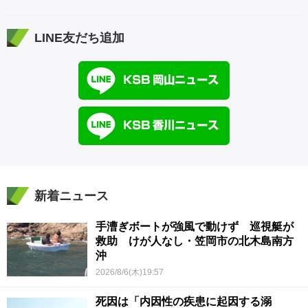
LINE友だち追加
新着ニュース
手漕ぎボートが強風で動けず 巡視艇が
救助 けが人なし・笠岡市の北木島南方
沖
2026/8/6(木)19:57
死因は「内因性の疾患に起因する溺