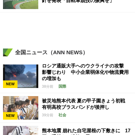
針を発表「自転車競技の振興を」
全国ニュース（ANN NEWS）
ロシア通販大手へのウクライナの攻撃
影響じわり 中小企業弱体化や物流費用
の増加も
NEW
国際
38分前
被災地熊本代表 夏の甲子園きょう初戦
有明高校ブラスバンドが後押し
社会
39分前
NEW
熊本地震 崩れた自宅屋根の下敷きに 17