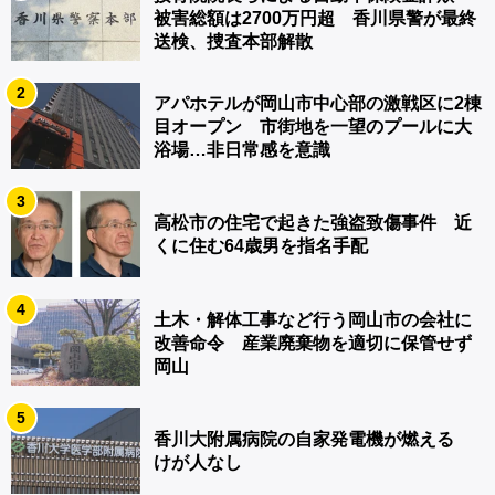
被害総額は2700万円超 香川県警が最終
送検、捜査本部解散
2
アパホテルが岡山市中心部の激戦区に2棟
目オープン 市街地を一望のプールに大
浴場…非日常感を意識
3
高松市の住宅で起きた強盗致傷事件 近
くに住む64歳男を指名手配
4
土木・解体工事など行う岡山市の会社に
改善命令 産業廃棄物を適切に保管せず
岡山
5
香川大附属病院の自家発電機が燃える
けが人なし