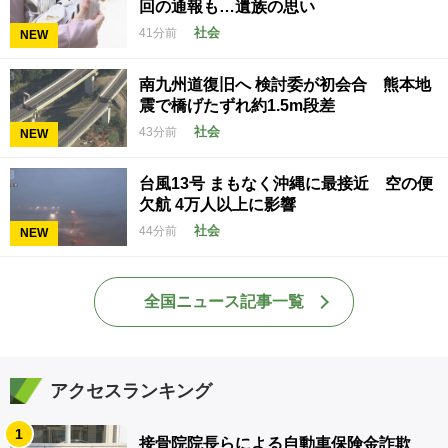
回の通報も…遺族の思い
社会
41分前
NEW
南九州道復旧へ 検討委が初会合 熊本地
震で橋げたずれ約1.5m段差
社会
43分前
NEW
台風13号 まもなく沖縄に最接近 空の便
欠航 4万人以上に影響
社会
44分前
NEW
全国ニュース記事一覧
アクセスランキング
1
接骨院院長らによる自動車保険金詐欺