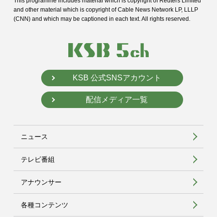
This programme includes material which is copyright of Reuters Limited
and
other material which is copyright of Cable News Network LP, LLLP
(CNN) and
which may be captioned in each text. All rights reserved.
KSB 公式SNSアカウント
配信メディア一覧
ニュース
テレビ番組
アナウンサー
各種コンテンツ