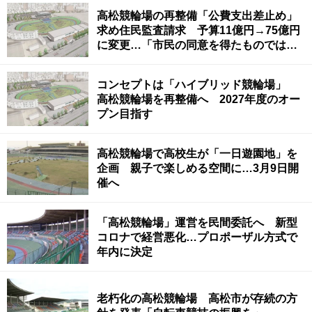
高松競輪場の再整備「公費支出差止め」
求め住民監査請求 予算11億円→75億円
に変更…「市民の同意を得たものではな
い」と指摘
コンセプトは「ハイブリッド競輪場」
高松競輪場を再整備へ 2027年度のオー
プン目指す
高松競輪場で高校生が「一日遊園地」を
企画 親子で楽しめる空間に…3月9日開
催へ
「高松競輪場」運営を民間委託へ 新型
コロナで経営悪化…プロポーザル方式で
年内に決定
老朽化の高松競輪場 高松市が存続の方