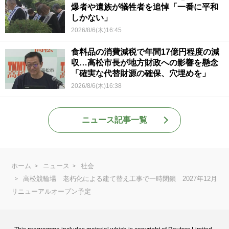
爆者や遺族が犠牲者を追悼「一番に平和
しかない」
2026/8/6(木)16:45
食料品の消費減税で年間17億円程度の減
収…高松市長が地方財政への影響を懸念
「確実な代替財源の確保、穴埋めを」
2026/8/6(木)16:38
ニュース記事一覧
ホーム
ニュース
社会
高松競輪場 老朽化による建て替え工事で一時閉鎖 2027年12月
リニューアルオープン予定