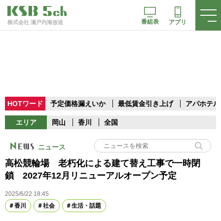
番組表
アプリ
株式会社 瀬戸内海放送
HOTワード
予定価格漏えいか
最低賃金引き上げ
アパホテル
エリア
岡山
香川
全国
ニュース
高松競輪場 老朽化による建て替え工事で一時閉
鎖 2027年12月リニューアルオープン予定
2025/6/22 18:45
香川
社会
生活・話題