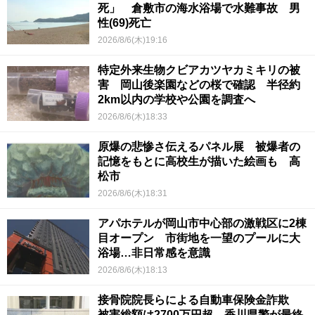
死」 倉敷市の海水浴場で水難事故 男
性(69)死亡
2026/8/6(木)19:16
特定外来生物クビアカツヤカミキリの被
害 岡山後楽園などの桜で確認 半径約
2km以内の学校や公園を調査へ
2026/8/6(木)18:33
原爆の悲惨さ伝えるパネル展 被爆者の
記憶をもとに高校生が描いた絵画も 高
松市
2026/8/6(木)18:31
アパホテルが岡山市中心部の激戦区に2棟
目オープン 市街地を一望のプールに大
浴場…非日常感を意識
2026/8/6(木)18:13
接骨院院長らによる自動車保険金詐欺
被害総額は2700万円超 香川県警が最終