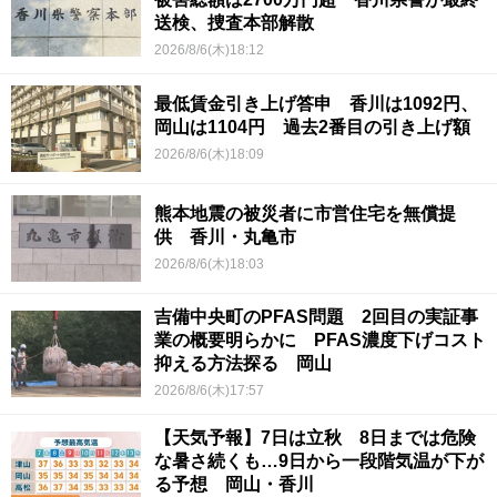
送検、捜査本部解散
2026/8/6(木)18:12
最低賃金引き上げ答申 香川は1092円、
岡山は1104円 過去2番目の引き上げ額
2026/8/6(木)18:09
熊本地震の被災者に市営住宅を無償提
供 香川・丸亀市
2026/8/6(木)18:03
吉備中央町のPFAS問題 2回目の実証事
業の概要明らかに PFAS濃度下げコスト
抑える方法探る 岡山
2026/8/6(木)17:57
【天気予報】7日は立秋 8日までは危険
な暑さ続くも…9日から一段階気温が下が
る予想 岡山・香川