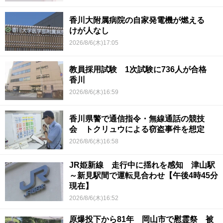
香川大附属病院の自家発電機が燃える
けが人なし
2026/8/6(木)17:05
教員採用試験 1次試験に736人が合格
香川
2026/8/6(木)16:59
香川県警で通信指令・無線通話の競技
会 トクリュウによる窃盗事件を想定
2026/8/6(木)16:58
JR姫新線 走行中に揺れを感知 津山駅
～新見駅間で運転見合わせ【午後4時45分
現在】
2026/8/6(木)16:52
原爆投下から81年 岡山市で慰霊祭 被