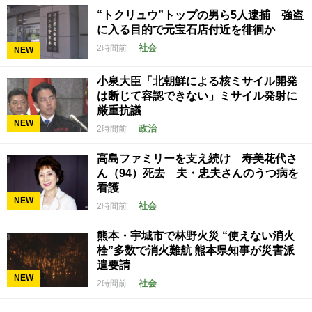
“トクリュウ”トップの男ら5人逮捕 強盗
に入る目的で元宝石店付近を徘徊か
社会
2時間前
NEW
小泉大臣「北朝鮮による核ミサイル開発
は断じて容認できない」ミサイル発射に
厳重抗議
NEW
政治
2時間前
高島ファミリーを支え続け 寿美花代さ
ん（94）死去 夫・忠夫さんのうつ病を
看護
NEW
社会
2時間前
熊本・宇城市で林野火災 “使えない消火
栓”多数で消火難航 熊本県知事が災害派
遣要請
NEW
社会
2時間前