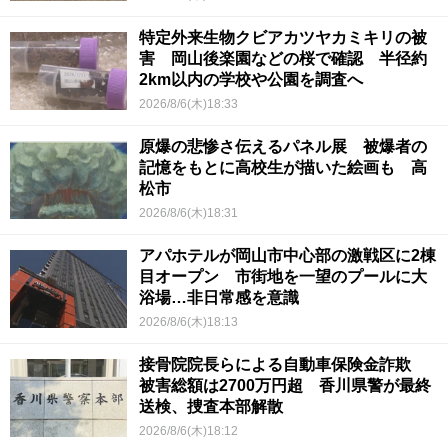
特定外来生物クビアカツヤカミキリの被
害 岡山後楽園などの桜で確認 半径約
2km以内の学校や公園を調査へ
2026/8/6(木)18:33
原爆の悲惨さ伝えるパネル展 被爆者の
記憶をもとに高校生が描いた絵画も 高
松市
2026/8/6(木)18:31
アパホテルが岡山市中心部の激戦区に2棟
目オープン 市街地を一望のプールに大
浴場…非日常感を意識
2026/8/6(木)18:13
接骨院院長らによる自動車保険金詐欺
被害総額は2700万円超 香川県警が最終
送検、捜査本部解散
2026/8/6(木)18:12