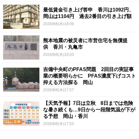
最低賃金引き上げ答申 香川は1092円、
岡山は1104円 過去2番目の引き上げ額
2026/8/6(木)18:09
熊本地震の被災者に市営住宅を無償提
供 香川・丸亀市
2026/8/6(木)18:03
吉備中央町のPFAS問題 2回目の実証事
業の概要明らかに PFAS濃度下げコスト
抑える方法探る 岡山
2026/8/6(木)17:57
【天気予報】7日は立秋 8日までは危険
な暑さ続くも…9日から一段階気温が下が
る予想 岡山・香川
2026/8/6(木)17:53