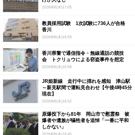
2026/8/6(木)17:05
教員採用試験 1次試験に736人が合格
香川
2026/8/6(木)16:59
香川県警で通信指令・無線通話の競技
会 トクリュウによる窃盗事件を想定
2026/8/6(木)16:58
JR姫新線 走行中に揺れを感知 津山駅
～新見駅間で運転見合わせ【午後4時45分
現在】
2026/8/6(木)16:52
原爆投下から81年 岡山市で慰霊祭 被
爆者や遺族が犠牲者を追悼「一番に平和
しかない」
2026/8/6(木)16:45