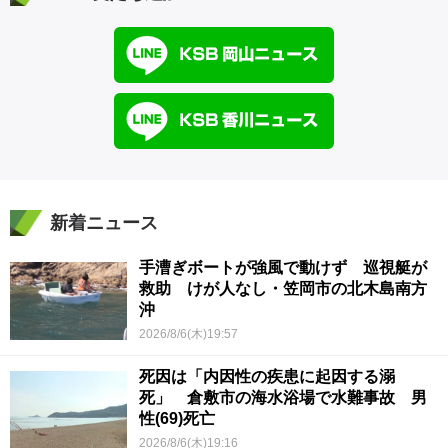
新着ニュース
手漕ぎボートが強風で動けず 巡視艇が
救助 けが人なし・笠岡市の北木島南方
沖
2026/8/6(木)19:57
死因は「内因性の疾患に起因する溺
死」 倉敷市の海水浴場で水難事故 男
性(69)死亡
2026/8/6(木)19:16