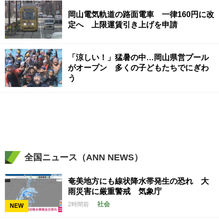
岡山電気軌道の路面電車 一律160円に改
定へ 上限運賃引き上げを申請
「涼しい！」猛暑の中…岡山県営プール
がオープン 多くの子どもたちでにぎわ
う
全国ニュース（ANN NEWS）
奄美地方にも線状降水帯発生の恐れ 大
雨災害に厳重警戒 気象庁
社会
2時間前
NEW