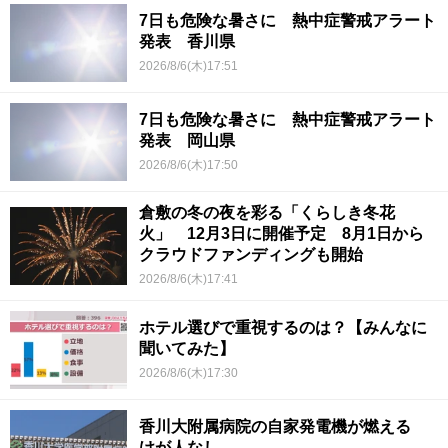
7日も危険な暑さに 熱中症警戒アラート
発表 香川県
2026/8/6(木)17:51
7日も危険な暑さに 熱中症警戒アラート
発表 岡山県
2026/8/6(木)17:50
倉敷の冬の夜を彩る「くらしき冬花
火」 12月3日に開催予定 8月1日から
クラウドファンディングも開始
2026/8/6(木)17:41
ホテル選びで重視するのは？【みんなに
聞いてみた】
2026/8/6(木)17:30
香川大附属病院の自家発電機が燃える
けが人なし