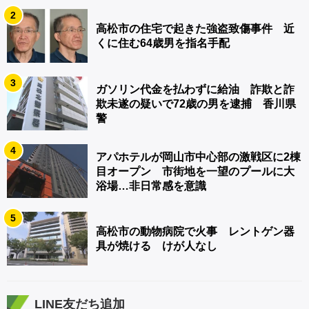
2
高松市の住宅で起きた強盗致傷事件 近
くに住む64歳男を指名手配
3
ガソリン代金を払わずに給油 詐欺と詐
欺未遂の疑いで72歳の男を逮捕 香川県
警
4
アパホテルが岡山市中心部の激戦区に2棟
目オープン 市街地を一望のプールに大
浴場…非日常感を意識
5
高松市の動物病院で火事 レントゲン器
具が焼ける けが人なし
LINE友だち追加