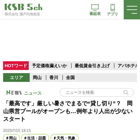
番組表
アプリ
株式会社 瀬戸内海放送
HOTワード
予定価格漏えいか
最低賃金引き上げ
アパホテル
エリア
岡山
香川
全国
ニュース
「最高です」厳しい暑さでまるで“貸し切り”？ 岡
山県営プールがオープンも…例年より人出が少ない
スタート
2025/7/15 18:15
岡山
生活・話題
天気・気象