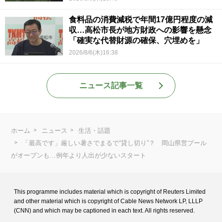
食料品の消費減税で年間17億円程度の減
収…高松市長が地方財政への影響を懸念
「確実な代替財源の確保、穴埋めを」
2026/8/6(木)16:38
ニュース記事一覧
ホーム
ニュース
生活・話題
「最高です」厳しい暑さでまるで“貸し切り”？ 岡山県営プール
がオープンも…例年より人出が少ないスタート
This programme includes material which is copyright of Reuters Limited
and
other material which is copyright of Cable News Network LP, LLLP
(CNN) and
which may be captioned in each text. All rights reserved.