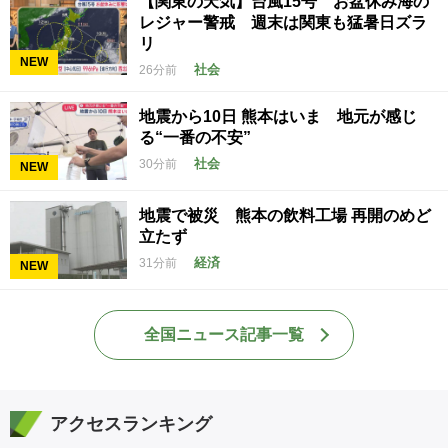
【関東の天気】台風15号 お盆休み海の
レジャー警戒 週末は関東も猛暑日ズラ
リ
NEW
社会
26分前
地震から10日 熊本はいま 地元が感じ
る“一番の不安”
社会
30分前
NEW
地震で被災 熊本の飲料工場 再開のめど
立たず
経済
31分前
NEW
全国ニュース記事一覧
アクセスランキング