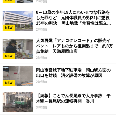
2時間前
8～13歳の少年19人にわいせつな行為を
した罪など 元団体職員の男(31)に懲役
15年の判決 岡山地裁「常習性は際立っ
NEW
ていて被害結果も非常に重い」
2時間前
人気再燃「アナログレコード」の販売イ
ベント レアものから復刻盤まで…約3万
点集結 天満屋岡山店
NEW
2時間前
岡山市営城下地下駐車場 岡山駅方面の
出口を封鎖 消火設備の故障が原因
2時間前
NEW
【続報】ことでん長尾線で人身事故 平
木駅～長尾駅の運転再開 香川
3時間前