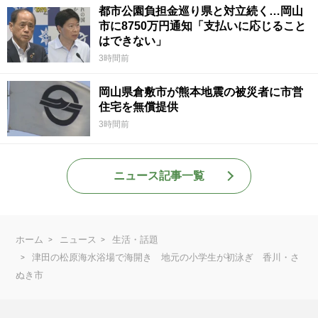
都市公園負担金巡り県と対立続く…岡山
市に8750万円通知「支払いに応じること
はできない」
3時間前
岡山県倉敷市が熊本地震の被災者に市営
住宅を無償提供
3時間前
ニュース記事一覧
ホーム
ニュース
生活・話題
津田の松原海水浴場で海開き 地元の小学生が初泳ぎ 香川・さ
ぬき市