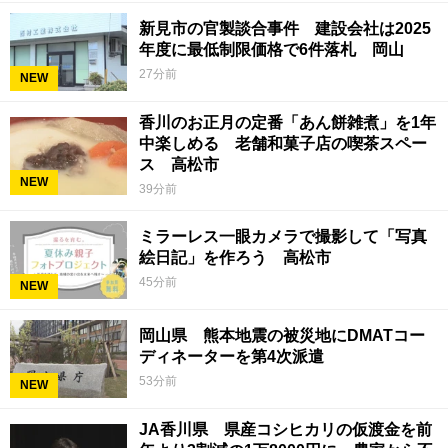
新見市の官製談合事件 建設会社は2025
年度に最低制限価格で6件落札 岡山
27分前
NEW
香川のお正月の定番「あん餅雑煮」を1年
中楽しめる 老舗和菓子店の喫茶スペー
ス 高松市
NEW
39分前
ミラーレス一眼カメラで撮影して「写真
絵日記」を作ろう 高松市
45分前
NEW
岡山県 熊本地震の被災地にDMATコー
ディネーターを第4次派遣
53分前
NEW
JA香川県 県産コシヒカリの仮渡金を前