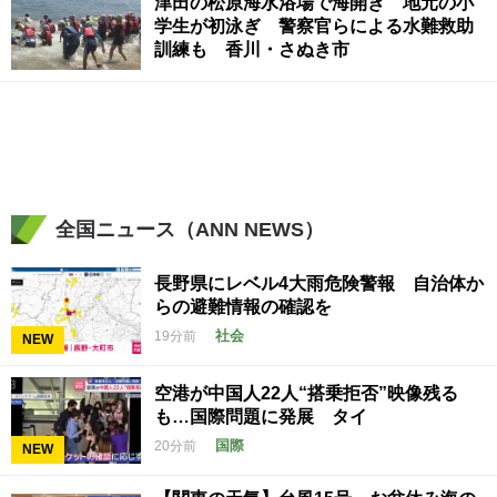
津田の松原海水浴場で海開き 地元の小
学生が初泳ぎ 警察官らによる水難救助
訓練も 香川・さぬき市
全国ニュース（ANN NEWS）
長野県にレベル4大雨危険警報 自治体か
らの避難情報の確認を
社会
19分前
NEW
空港が中国人22人“搭乗拒否”映像残る
も…国際問題に発展 タイ
国際
20分前
NEW