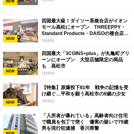
1時間前
NEW
四国最大級！ダイソー系複合店がイオン
モール高松にオープン THREEPPY・
Standard Products・DAISOの複合店は
NEW
香川県初
1時間前
四国最大「3COINS+plus」が丸亀町グリ
ーンにオープン 大型店舗限定の商品
も 高松市
NEW
1時間前
【特集】原爆投下81年 戦争の記憶を受
け継ぐ…平和を願う高松市の9歳の少女
2時間前
NEW
「入所者が暴れている」高齢者向け住宅
で職員を包丁で突く 傷害の疑いで79歳
男を現行犯逮捕 香川県警
NEW