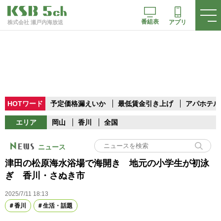
番組表
アプリ
株式会社 瀬戸内海放送
HOTワード
予定価格漏えいか
最低賃金引き上げ
アパホテル
エリア
岡山
香川
全国
ニュース
津田の松原海水浴場で海開き 地元の小学生が初泳
ぎ 香川・さぬき市
2025/7/11 18:13
香川
生活・話題