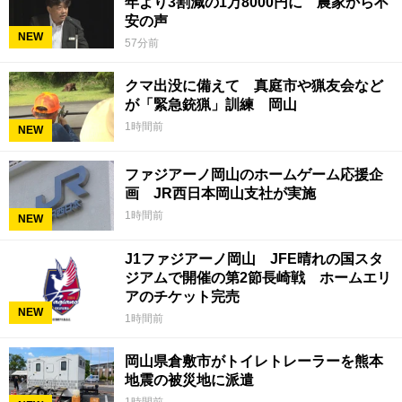
年より3割減の1万8000円に 農家から不
安の声
NEW
57分前
クマ出没に備えて 真庭市や猟友会など
が「緊急銃猟」訓練 岡山
1時間前
NEW
ファジアーノ岡山のホームゲーム応援企
画 JR西日本岡山支社が実施
1時間前
NEW
J1ファジアーノ岡山 JFE晴れの国スタ
ジアムで開催の第2節長崎戦 ホームエリ
アのチケット完売
NEW
1時間前
岡山県倉敷市がトイレトレーラーを熊本
地震の被災地に派遣