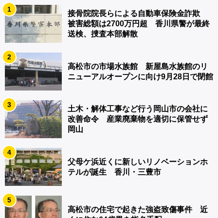
1
接骨院院長らによる自動車保険金詐欺
被害総額は2700万円超 香川県警が最終
送検、捜査本部解散
2
高松市の市場水族館 新屋島水族館のリ
ニューアルオープンに向け9月28日で閉館
3
土木・解体工事など行う岡山市の会社に
改善命令 産業廃棄物を適切に保管せず
岡山
4
父母ケ浜近くに新しいリノベーションホ
テルが誕生 香川・三豊市
5
高松市の住宅で起きた強盗致傷事件 近