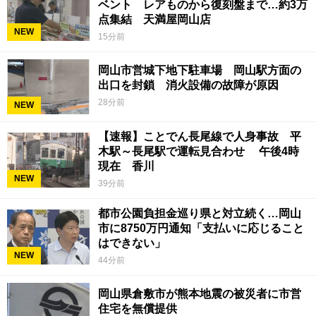
ベント レアものから復刻盤まで…約3万
点集結 天満屋岡山店
NEW
15分前
岡山市営城下地下駐車場 岡山駅方面の
出口を封鎖 消火設備の故障が原因
28分前
NEW
【速報】ことでん長尾線で人身事故 平
木駅～長尾駅で運転見合わせ 午後4時
現在 香川
NEW
39分前
都市公園負担金巡り県と対立続く…岡山
市に8750万円通知「支払いに応じること
はできない」
NEW
44分前
岡山県倉敷市が熊本地震の被災者に市営
住宅を無償提供