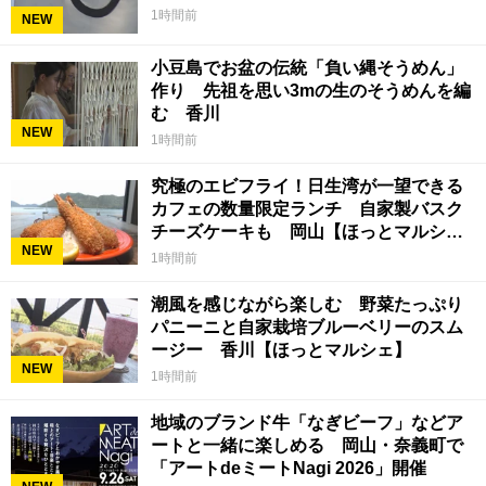
1時間前
NEW
小豆島でお盆の伝統「負い縄そうめん」
作り 先祖を思い3mの生のそうめんを編
む 香川
NEW
1時間前
究極のエビフライ！日生湾が一望できる
カフェの数量限定ランチ 自家製バスク
チーズケーキも 岡山【ほっとマルシ
NEW
ェ】
1時間前
潮風を感じながら楽しむ 野菜たっぷり
パニーニと自家栽培ブルーベリーのスム
ージー 香川【ほっとマルシェ】
NEW
1時間前
地域のブランド牛「なぎビーフ」などア
ートと一緒に楽しめる 岡山・奈義町で
「アートdeミートNagi 2026」開催