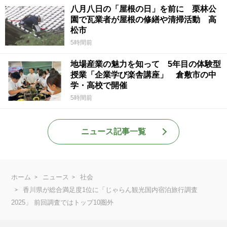
八月八日の「屋根の日」を前に 栗林公
園で瓦業者が屋根の修繕や清掃活動 高
松市
5時間前
地場産業の魅力を知って 5年目の体験型
授業「企業学び楽舎講座」 倉敷市の中
学・高校で開催
5時間前
ニュース記事一覧
ホーム
ニュース
社会
香川県が総合満足度1位に「じゃらん観光国内宿泊旅行調査
2025」 前回調査ではトップ10圏外