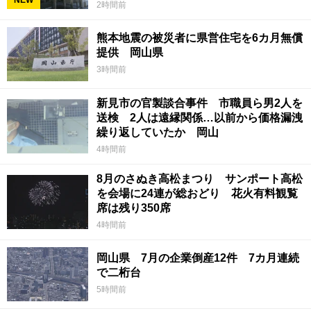
2時間前
熊本地震の被災者に県営住宅を6カ月無償
提供 岡山県
3時間前
新見市の官製談合事件 市職員ら男2人を
送検 2人は遠縁関係…以前から価格漏洩
繰り返していたか 岡山
4時間前
8月のさぬき高松まつり サンポート高松
を会場に24連が総おどり 花火有料観覧
席は残り350席
4時間前
岡山県 7月の企業倒産12件 7カ月連続
で二桁台
5時間前