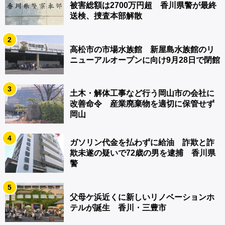
被害総額は2700万円超 香川県警が最終
送検、捜査本部解散
2
高松市の市場水族館 新屋島水族館のリ
ニューアルオープンに向け9月28日で閉館
3
土木・解体工事など行う岡山市の会社に
改善命令 産業廃棄物を適切に保管せず
岡山
4
ガソリン代金を払わずに給油 詐欺と詐
欺未遂の疑いで72歳の男を逮捕 香川県
警
5
父母ケ浜近くに新しいリノベーションホ
テルが誕生 香川・三豊市