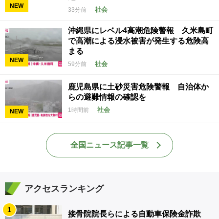
NEW
社会
33分前
沖縄県にレベル4高潮危険警報 久米島町
で高潮による浸水被害が発生する危険高
まる
NEW
社会
59分前
鹿児島県に土砂災害危険警報 自治体か
らの避難情報の確認を
社会
1時間前
NEW
全国ニュース記事一覧
アクセスランキング
1
接骨院院長らによる自動車保険金詐欺