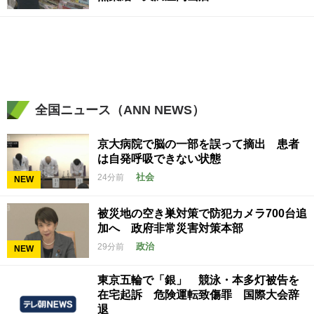
全国ニュース（ANN NEWS）
京大病院で脳の一部を誤って摘出 患者
は自発呼吸できない状態
社会
24分前
NEW
被災地の空き巣対策で防犯カメラ700台追
加へ 政府非常災害対策本部
政治
29分前
NEW
東京五輪で「銀」 競泳・本多灯被告を
在宅起訴 危険運転致傷罪 国際大会辞
退