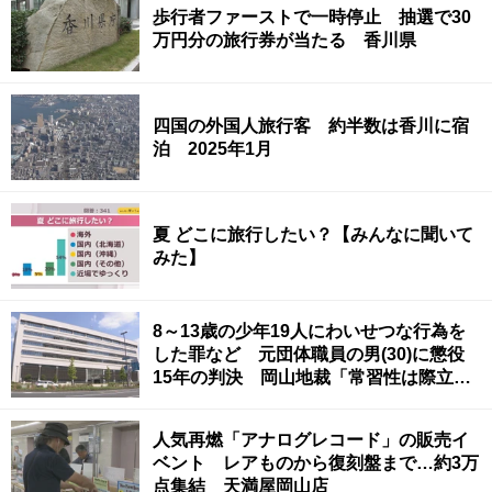
歩行者ファーストで一時停止 抽選で30
万円分の旅行券が当たる 香川県
四国の外国人旅行客 約半数は香川に宿
泊 2025年1月
夏 どこに旅行したい？【みんなに聞いて
みた】
8～13歳の少年19人にわいせつな行為を
した罪など 元団体職員の男(30)に懲役
15年の判決 岡山地裁「常習性は際立っ
ていて被害結果も非常に重い」
人気再燃「アナログレコード」の販売イ
ベント レアものから復刻盤まで…約3万
点集結 天満屋岡山店