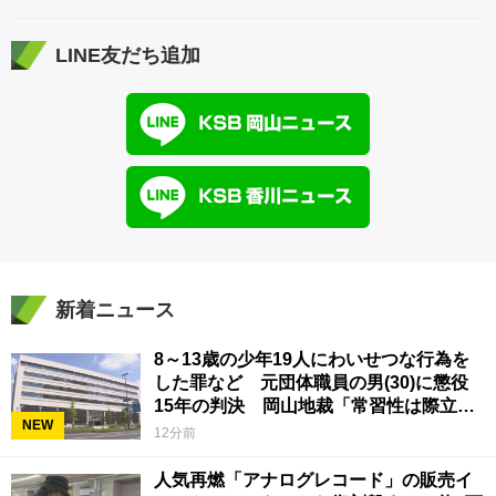
LINE友だち追加
新着ニュース
8～13歳の少年19人にわいせつな行為を
した罪など 元団体職員の男(30)に懲役
15年の判決 岡山地裁「常習性は際立っ
NEW
ていて被害結果も非常に重い」
12分前
人気再燃「アナログレコード」の販売イ