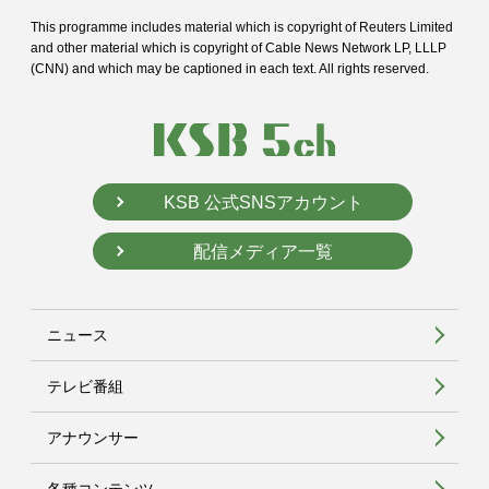
This programme includes material which is copyright of Reuters Limited
and
other material which is copyright of Cable News Network LP, LLLP
(CNN) and
which may be captioned in each text. All rights reserved.
KSB 公式SNSアカウント
配信メディア一覧
ニュース
テレビ番組
アナウンサー
各種コンテンツ