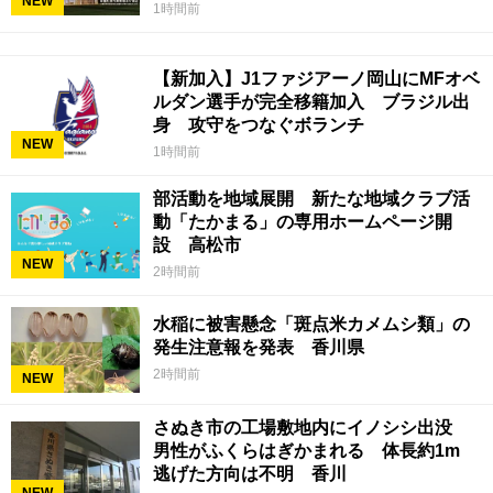
NEW
1時間前
【新加入】J1ファジアーノ岡山にMFオベ
ルダン選手が完全移籍加入 ブラジル出
身 攻守をつなぐボランチ
NEW
1時間前
部活動を地域展開 新たな地域クラブ活
動「たかまる」の専用ホームページ開
設 高松市
NEW
2時間前
水稲に被害懸念「斑点米カメムシ類」の
発生注意報を発表 香川県
2時間前
NEW
さぬき市の工場敷地内にイノシシ出没
男性がふくらはぎかまれる 体長約1m
逃げた方向は不明 香川
NEW