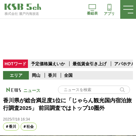
番組表
アプリ
株式会社 瀬戸内海放送
HOTワード
予定価格漏えいか
最低賃金引き上げ
アパホテル
エリア
岡山
香川
全国
ニュース
香川県が総合満足度1位に「じゃらん観光国内宿泊旅
行調査2025」 前回調査ではトップ10圏外
2025/7/18 16:34
香川
社会