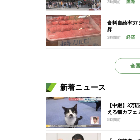
国際
3時間前
食料自給率3
昇
経済
3時間前
全
新着ニュース
【中継】3万
える猫カフェ 
5時間前