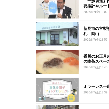
「一歩前進」
要推計やルー
2026/8/7(金)19:02
新見市の官製談
札 岡山
2026/8/7(金)18:57
香川のお正月
の喫茶スペー
2026/8/7(金)18:45
ミラーレス一
2026/8/7(金)18:39