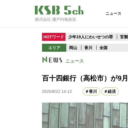
ニュース
株式会社 瀬戸内海放送
HOTワード
少年19人にわいせつの罪
官
エリア
岡山
香川
全国
ニュース
百十四銀行（高松市）が9
2025/8/22 14:13
香川
経済