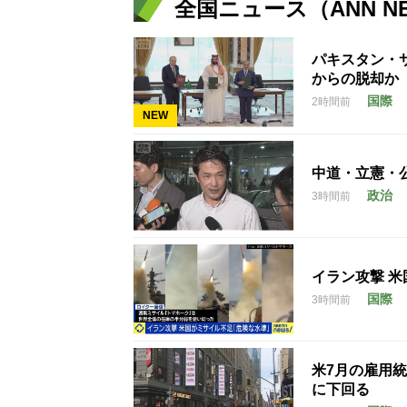
全国ニュース（ANN N
パキスタン・
からの脱却か
国際
2時間前
NEW
中道・立憲・
政治
3時間前
イラン攻撃 
国際
3時間前
米7月の雇用統
に下回る