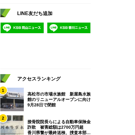
LINE友だち追加
アクセスランキング
1
高松市の市場水族館 新屋島水族
館のリニューアルオープンに向け
9月28日で閉館
2
接骨院院長らによる自動車保険金
詐欺 被害総額は2700万円超
香川県警が最終送検、捜査本部解