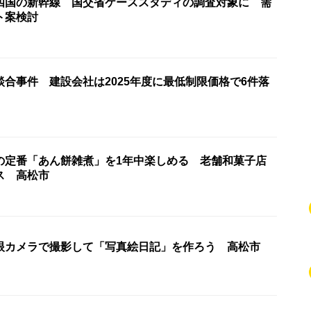
四国の新幹線 国交省ケーススタディの調査対象に 需
ト案検討
合事件 建設会社は2025年度に最低制限価格で6件落
の定番「あん餅雑煮」を1年中楽しめる 老舗和菓子店
ス 高松市
眼カメラで撮影して「写真絵日記」を作ろう 高松市