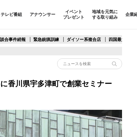
イベント
地域を元気に
テレビ番組
アナウンサー
企業
プレゼント
する取り組み
製談合事件続報
緊急銃猟訓練
ダイソー系複合店
四国最大スリ
月に香川県宇多津町で創業セミナー