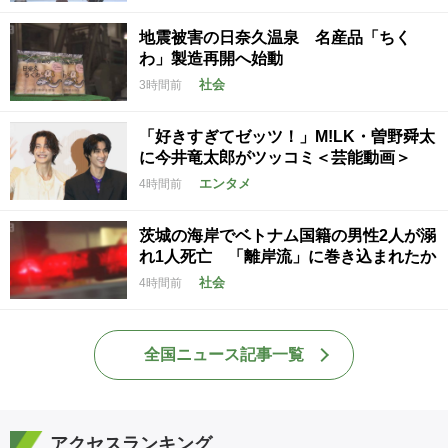
地震被害の日奈久温泉 名産品「ちく
わ」製造再開へ始動
社会
3時間前
「好きすぎてゼッツ！」M!LK・曽野舜太
に今井竜太郎がツッコミ＜芸能動画＞
エンタメ
4時間前
茨城の海岸でベトナム国籍の男性2人が溺
れ1人死亡 「離岸流」に巻き込まれたか
社会
4時間前
全国ニュース記事一覧
アクセスランキング