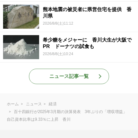
熊本地震の被災者に県営住宅を提供 香
川県
2026/8/8(土)11:12
希少糖をメジャーに 香川大生が大阪で
PR ドーナツの試食も
2026/8/8(土)10:24
ニュース記事一覧
ホーム
ニュース
経済
百十四銀行が2025年3月期の決算発表 3年ぶりの「増収増益」
自己資本比率は9.33％に上昇 香川