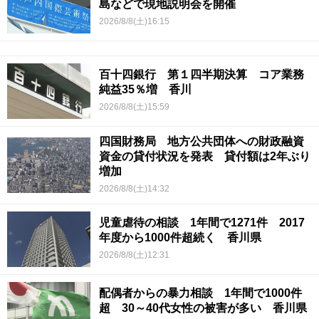
島などで現地説明会を開催
2026/8/8(土)16:15
百十四銀行 第１四半期決算 コア業務
純益35％増 香川
2026/8/8(土)15:59
四国財務局 地方公共団体への財政融資
資金の貸付状況を発表 貸付額は2年ぶり
増加
2026/8/8(土)14:32
児童虐待の相談 1年間で1271件 2017
年度から1000件超続く 香川県
2026/8/8(土)12:31
配偶者からの暴力相談 1年間で1000件
超 30～40代女性の被害が多い 香川県