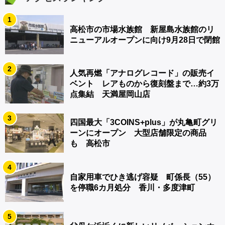
1
高松市の市場水族館 新屋島水族館のリ
ニューアルオープンに向け9月28日で閉館
2
人気再燃「アナログレコード」の販売イ
ベント レアものから復刻盤まで…約3万
点集結 天満屋岡山店
3
四国最大「3COINS+plus」が丸亀町グリ
ーンにオープン 大型店舗限定の商品
も 高松市
4
自家用車でひき逃げ容疑 町係長（55）
を停職6カ月処分 香川・多度津町
5