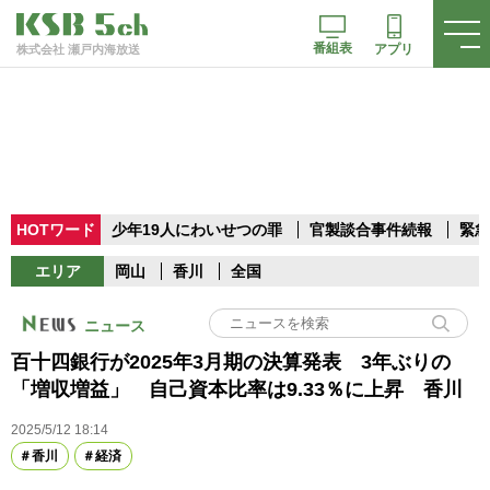
番組表
アプリ
株式会社 瀬戸内海放送
HOTワード
少年19人にわいせつの罪
官製談合事件続報
緊急
エリア
岡山
香川
全国
ニュース
百十四銀行が2025年3月期の決算発表 3年ぶりの
「増収増益」 自己資本比率は9.33％に上昇 香川
2025/5/12 18:14
香川
経済