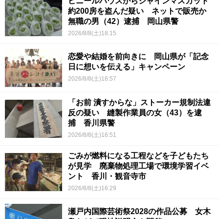
ビニールハウスからシャインマスカット
約200房を盗んだ疑い ネットで販売か
無職の男（42）逮捕 岡山県警
2026/8/8(土)18:15
恋愛や結婚を前向きに 岡山県が「記念
日に想いを伝える」キャンペーン
2026/8/8(土)16:57
「お前 潰すからな」ストーカー規制法違
反の疑い 縫製作業員の女（43）を逮
捕 香川県警
2026/8/8(土)16:51
ごみが燃料になる工程などを子どもたち
が見学 廃棄物処理工場で環境学習イベ
ント 香川・観音寺市
2026/8/8(土)16:29
瀬戸内国際芸術祭2028の作品公募 女木