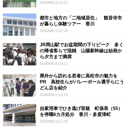
2026/8/8(土)12:21
都市と地方の「二地域居住」 観音寺市
が暮らし体験ツアー 香川
2026/8/8(土)12:15
JR岡山駅でお盆期間の下りピーク 多く
の帰省客らで混雑 山陽新幹線は始発か
ら夕方まで満席
2026/8/8(土)12:11
県外から訪れる若者に高松市の魅力を
PR 高校生らがバレーボール選手らにう
どん店を紹介
2026/8/8(土)12:10
自家用車でひき逃げ容疑 町係長（55）
を停職6カ月処分 香川・多度津町
2026/8/8(土)11:35