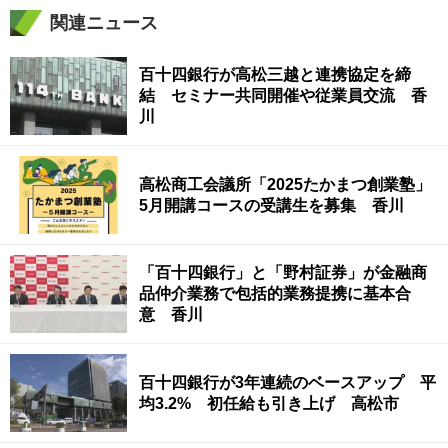
関連ニュース
百十四銀行が高松三越と連携協定を締
結 セミナー共同開催や従業員交流 香
川
高松商工会議所「2025たかまつ創業塾」
5月開講コースの受講生を募集 香川
「百十四銀行」と「野村証券」が金融商
品仲介業務で包括的業務提携に基本合
意 香川
百十四銀行が3年連続のベースアップ 平
均3.2% 初任給も引き上げ 高松市