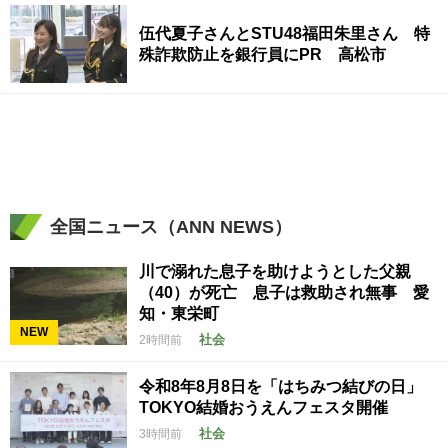
伍代夏子さんとSTU48福田朱里さん 特
殊詐欺防止を銀行員にPR 高松市
全国ニュース（ANN NEWS）
川で溺れた息子を助けようとした父親
（40）が死亡 息子は救助され無事 愛
知・東栄町
NEW
社会
2時間前
令和8年8月8日を「はちみつ結びの日」
TOKYO結婚おうえんフェスタ開催
社会
3時間前