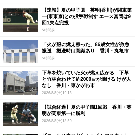
【速報】夏の甲子園 英明(香川)が関東第
一(東東京)との投手戦制す エース冨岡は9
回1失点完投
5時間前
「火が服に燃え移った」86歳女性が救急
搬送 搬送時は意識あり 香川・丸亀市
5時間前
下草を焼いていた火が燃え広がる 下草
と竹林合わせて約2000㎡が焼ける けが人
なし 香川・東かがわ市
2026/8/8(土)19:13
【試合経過】夏の甲子園1回戦 香川・英
明が関東第一に勝利
2026/8/8(土)18:50