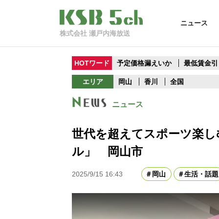
ニュース
株式会社 瀬戸内海放送
HOTワード
予定価格漏えいか
最低賃金引
エリア
岡山
香川
全国
ニュース
世代を超えてスポーツ楽し
ル」 岡山市
2025/9/15 16:43
岡山
生活・話題