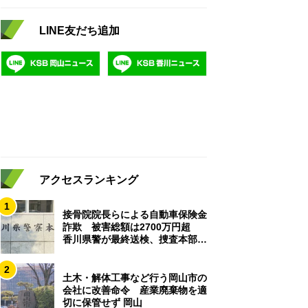
LINE友だち追加
アクセスランキング
1
接骨院院長らによる自動車保険金
詐欺 被害総額は2700万円超
香川県警が最終送検、捜査本部解
散
2
土木・解体工事など行う岡山市の
会社に改善命令 産業廃棄物を適
切に保管せず 岡山