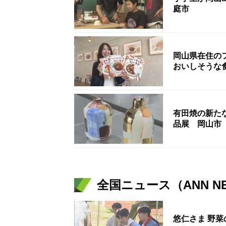
庭市
岡山県在住の
おいしそうな
有田焼の新た
品展 岡山市
全国ニュース（ANN N
悠仁さま 野菜