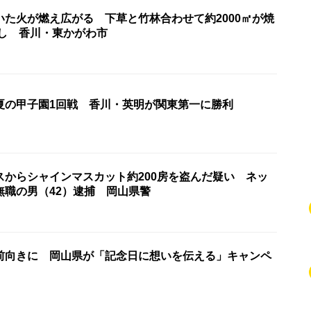
いた火が燃え広がる 下草と竹林合わせて約2000㎡が焼
なし 香川・東かがわ市
夏の甲子園1回戦 香川・英明が関東第一に勝利
スからシャインマスカット約200房を盗んだ疑い ネッ
無職の男（42）逮捕 岡山県警
前向きに 岡山県が「記念日に想いを伝える」キャンペ