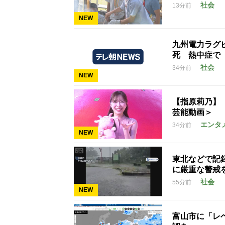
社会
13分前
NEW
九州電力ラグ
死 熱中症で
社会
34分前
NEW
【指原莉乃】
芸能動画＞
エンタ
34分前
NEW
東北などで記
に厳重な警戒
社会
55分前
NEW
富山市に「レ