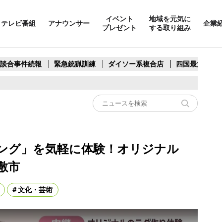
イベント
地域を元気に
テレビ番組
アナウンサー
企業
プレゼント
する取り組み
製談合事件続報
緊急銃猟訓練
ダイソー系複合店
四国最大スリ
ング」を気軽に体験！オリジナル
敷市
文化・芸術