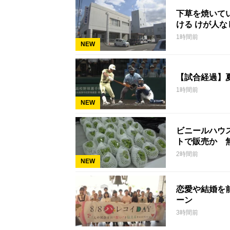
下草を焼いて
ける けが人
1時間前
NEW
【試合経過】
1時間前
NEW
ビニールハウ
トで販売か 
2時間前
NEW
恋愛や結婚を
ーン
3時間前