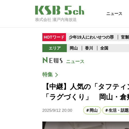
ニュース
株式会社 瀬戸内海放送
HOTワード
少年19人にわいせつの罪
官
エリア
岡山
香川
全国
ニュース
特集
【中継】人気の「タフティ
「ラグづくり」 岡山・倉
2025/9/12 20:00
岡山
生活・話題