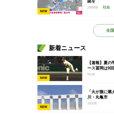
認を
社会
1時間前
NEW
全
新着ニュース
【速報】夏の甲
ース冨岡は9回
9分前
NEW
「火が服に燃
川・丸亀市
16分前
NEW