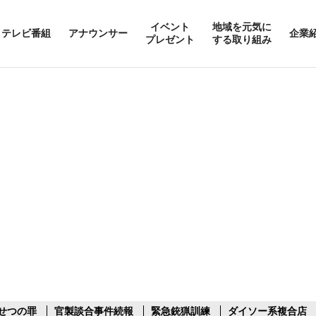
イベント
地域を元気に
テレビ番組
アナウンサー
企業
プレゼント
する取り組み
せつの罪
官製談合事件続報
緊急銃猟訓練
ダイソー系複合店