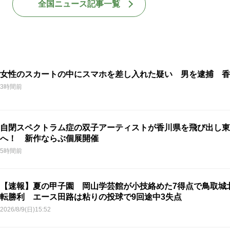
全国ニュース記事一覧
女性のスカートの中にスマホを差し入れた疑い 男を逮捕 香
3時間前
自閉スペクトラム症の双子アーティストが香川県を飛び出し東
へ！ 新作ならぶ個展開催
5時間前
【速報】夏の甲子園 岡山学芸館が小技絡めた7得点で鳥取城
転勝利 エース田路は粘りの投球で9回途中3失点
2026/8/9(日)15:52