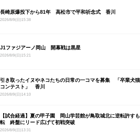
長崎原爆投下から81年 高松市で平和祈念式 香川
2026/8/9(日)15:38
J1ファジアーノ岡山 開幕戦は黒星
2026/8/9(日)15:21
引き取ったイヌやネコたちの日常の一コマを募集 「卒業犬猫
コンテスト」 香川
2026/8/9(日)14:10
【試合経過】夏の甲子園 岡山学芸館が鳥取城北に逆転許すも
転 終盤にリード広げて初戦突破
2026/8/9(日)13:31