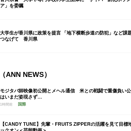
ア」を委嘱
大学生が香川県に政策を提言 「地下横断歩道の防犯」など課
つなげて 香川県
ANN NEWS）
モジタバ師映像初公開とメヘル通信 米との戦闘で重傷負い公
はいまだ姿現さず…
国際
1時間前
【CANDY TUNE】先輩・FRUITS ZIPPERの活躍を見て目
ックオン＜芸能動画＞