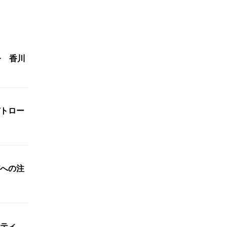
令 香川
パトロー
への注
ティ