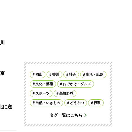
川
京
岡山
香川
社会
生活・話題
文化・芸術
おでかけ・グルメ
スポーツ
高校野球
自然・いきもの
どうぶつ
行政
北に逆
タグ一覧はこちら