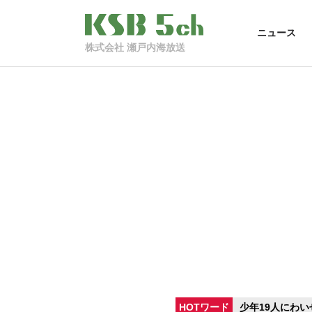
ニュース
株式会社 瀬戸内海放送
HOTワード
少年19人にわい