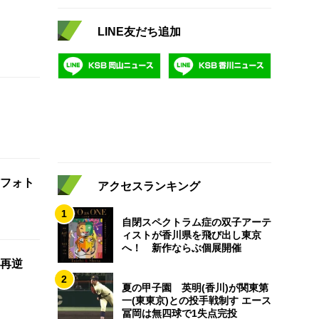
LINE友だち追加
フォト
アクセスランキング
1
自閉スペクトラム症の双子アーテ
ィストが香川県を飛び出し東京
へ！ 新作ならぶ個展開催
再逆
2
夏の甲子園 英明(香川)が関東第
一(東東京)との投手戦制す エース
冨岡は無四球で1失点完投