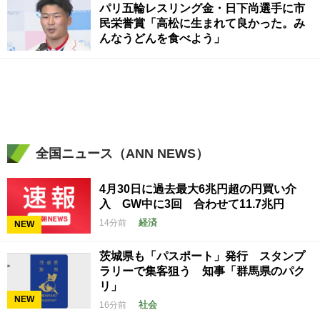
パリ五輪レスリング金・日下尚選手に市
民栄誉賞「高松に生まれて良かった。み
んなうどんを食べよう」
全国ニュース（ANN NEWS）
4月30日に過去最大6兆円超の円買い介
入 GW中に3回 合わせて11.7兆円
経済
14分前
NEW
茨城県も「パスポート」発行 スタンプ
ラリーで集客狙う 知事「群馬県のパク
リ」
NEW
社会
16分前