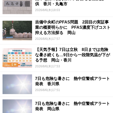
供 香川・丸亀市
2026/8/6(木)18:03
吉備中央町のPFAS問題 2回目の実証事
業の概要明らかに PFAS濃度下げコスト
抑える方法探る 岡山
2026/8/6(木)17:57
【天気予報】7日は立秋 8日までは危険
な暑さ続くも…9日から一段階気温が下が
る予想 岡山・香川
2026/8/6(木)17:53
7日も危険な暑さに 熱中症警戒アラート
発表 香川県
2026/8/6(木)17:51
7日も危険な暑さに 熱中症警戒アラート
発表 岡山県