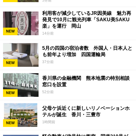
5分前
利用客が減少しているJR因美線 魅力再
発見で10月に観光列車「SAKU美SAKU
楽」を運行 岡山
NEW
14分前
5月の四国の宿泊者数 外国人・日本人と
も前年より増加 四国運輸局
37分前
NEW
香川県の金融機関 熊本地震の特別相談
窓口を設置
52分前
NEW
父母ケ浜近くに新しいリノベーションホ
テルが誕生 香川・三豊市
1時間前
NEW