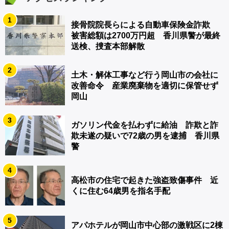
1
接骨院院長らによる自動車保険金詐欺
被害総額は2700万円超 香川県警が最終
送検、捜査本部解散
2
土木・解体工事など行う岡山市の会社に
改善命令 産業廃棄物を適切に保管せず
岡山
3
ガソリン代金を払わずに給油 詐欺と詐
欺未遂の疑いで72歳の男を逮捕 香川県
警
4
高松市の住宅で起きた強盗致傷事件 近
くに住む64歳男を指名手配
5
アパホテルが岡山市中心部の激戦区に2棟