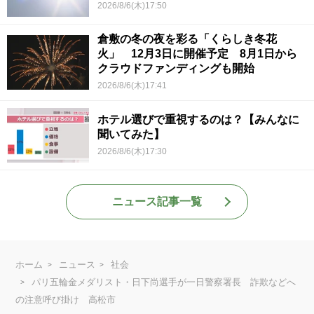
2026/8/6(木)17:50
倉敷の冬の夜を彩る「くらしき冬花
火」 12月3日に開催予定 8月1日から
クラウドファンディングも開始
2026/8/6(木)17:41
ホテル選びで重視するのは？【みんなに
聞いてみた】
2026/8/6(木)17:30
ニュース記事一覧
ホーム
ニュース
社会
パリ五輪金メダリスト・日下尚選手が一日警察署長 詐欺などへ
の注意呼び掛け 高松市