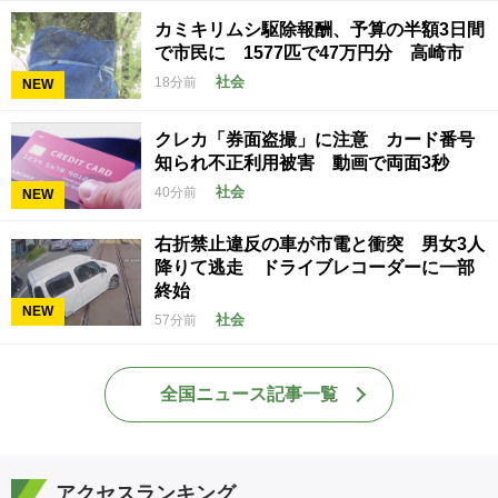
カミキリムシ駆除報酬、予算の半額3日間
で市民に 1577匹で47万円分 高崎市
社会
18分前
NEW
クレカ「券面盗撮」に注意 カード番号
知られ不正利用被害 動画で両面3秒
社会
40分前
NEW
右折禁止違反の車が市電と衝突 男女3人
降りて逃走 ドライブレコーダーに一部
終始
NEW
社会
57分前
全国ニュース記事一覧
アクセスランキング