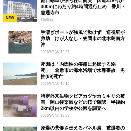
軽自動車が信号柱に衝突 国道319号が
300mにわたり約4時間通行止め 香川・
善通寺市
NEW
1時間前
手漕ぎボートが強風で動けず 巡視艇が
救助 けが人なし・笠岡市の北木島南方
沖
2026/8/6(木)19:57
死因は「内因性の疾患に起因する溺
死」 倉敷市の海水浴場で水難事故 男
性(69)死亡
2026/8/6(木)19:16
特定外来生物クビアカツヤカミキリの被
害 岡山後楽園などの桜で確認 半径約
2km以内の学校や公園を調査へ
2026/8/6(木)18:33
原爆の悲惨さ伝えるパネル展 被爆者の