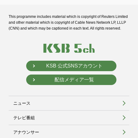
This programme includes material which is copyright of Reuters Limited
and
other material which is copyright of Cable News Network LP, LLLP
(CNN) and
which may be captioned in each text. All rights reserved.
KSB 公式SNSアカウント
配信メディア一覧
ニュース
テレビ番組
アナウンサー