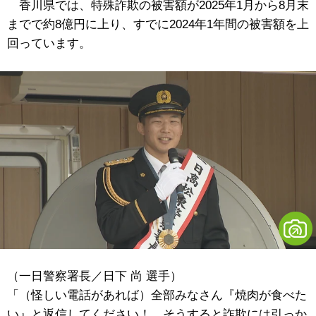
香川県では、特殊詐欺の被害額が2025年1月から8月末
までで約8億円に上り、すでに2024年1年間の被害額を上
回っています。
（一日警察署長／日下 尚 選手）
「（怪しい電話があれば）全部みなさん『焼肉が食べた
い』と返信してください！ そうすると詐欺には引っか