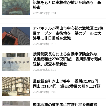
記憶をもとに高校生が描いた絵画も 高
松市
2026/8/6(木)18:31
アパホテルが岡山市中心部の激戦区に2棟
目オープン 市街地を一望のプールに大
浴場…非日常感を意識
2026/8/6(木)18:13
接骨院院長らによる自動車保険金詐欺
被害総額は2700万円超 香川県警が最終
送検、捜査本部解散
2026/8/6(木)18:12
最低賃金引き上げ答申 香川は1092円、
岡山は1104円 過去2番目の引き上げ額
2026/8/6(木)18:09
熊本地震の被災者に市営住宅を無償提