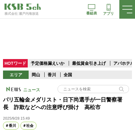
番組表
アプリ
株式会社 瀬戸内海放送
HOTワード
予定価格漏えいか
最低賃金引き上げ
アパホテル
エリア
岡山
香川
全国
ニュース
パリ五輪金メダリスト・日下尚選手が一日警察署
長 詐欺などへの注意呼び掛け 高松市
2025/9/28 15:49
香川
社会