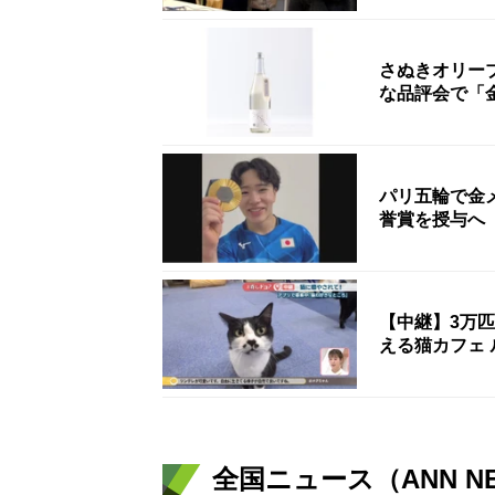
さぬきオリー
な品評会で「
パリ五輪で金
誉賞を授与へ
【中継】3万
える猫カフェ 
全国ニュース（ANN N