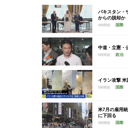
パキスタン・
からの脱却か
国際
4時間前
中道・立憲・
政治
5時間前
イラン攻撃 
国際
5時間前
米7月の雇用統
に下回る
国際
5時間前