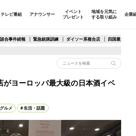
イベント
地域を元気に
テレビ番組
アナウンサー
企業
プレゼント
する取り組み
製談合事件続報
緊急銃猟訓練
ダイソー系複合店
四国最大スリ
店がヨーロッパ最大級の日本酒イベ
グルメ
生活・話題