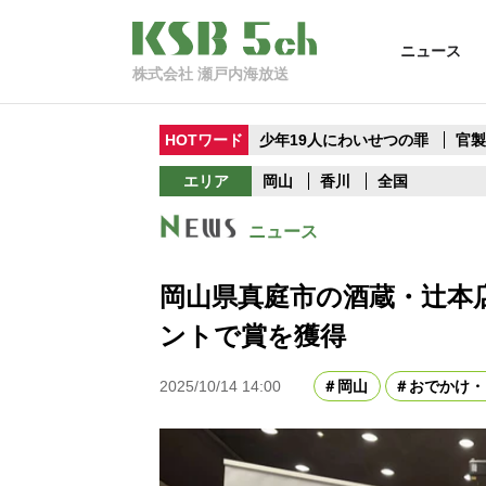
ニュース
株式会社 瀬戸内海放送
HOTワード
少年19人にわいせつの罪
官
エリア
岡山
香川
全国
ニュース
岡山県真庭市の酒蔵・辻本
ントで賞を獲得
2025/10/14 14:00
岡山
おでかけ・