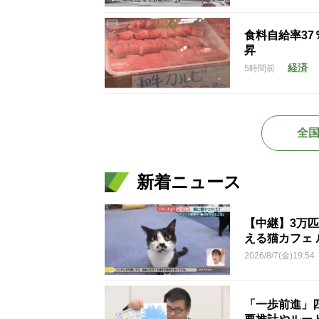
食料自給率3
昇
経済
5時間前
全
新着ニュース
【中継】3万
える猫カフェ 
2026/8/7(金)19:54
「一歩前進」