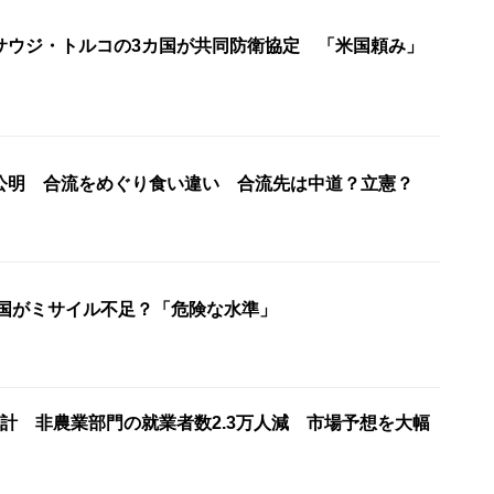
サウジ・トルコの3カ国が共同防衛協定 「米国頼み」
公明 合流をめぐり食い違い 合流先は中道？立憲？
米国がミサイル不足？「危険な水準」
計 非農業部門の就業者数2.3万人減 市場予想を大幅