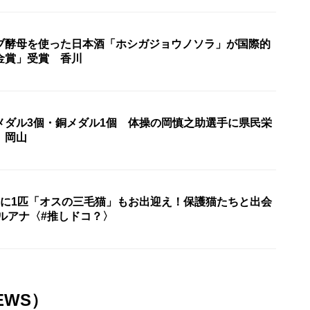
ブ酵母を使った日本酒「ホシガジョウノソラ」が国際的
金賞」受賞 香川
メダル3個・銅メダル1個 体操の岡慎之助選手に県民栄
 岡山
匹に1匹「オスの三毛猫」もお出迎え！保護猫たちと出会
ルアナ〈#推しドコ？〉
EWS）