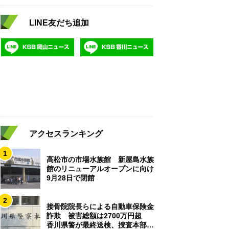
LINE友だち追加
アクセスランキング
1
高松市の市場水族館 新屋島水族
館のリニューアルオープンに向け
9月28日で閉館
2
接骨院院長らによる自動車保険金
詐欺 被害総額は2700万円超
香川県警が最終送検、捜査本部解