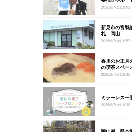
要推計やルー
2026/8/7(金)19:02
新見市の官製談
札 岡山
2026/8/7(金)18:57
香川のお正月
の喫茶スペー
2026/8/7(金)18:45
ミラーレス一
2026/8/7(金)18:39
岡山県 熊本