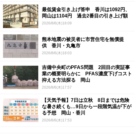
最低賃金引き上げ答申 香川は1092円、
岡山は1104円 過去2番目の引き上げ額
2026/8/6(木)18:09
熊本地震の被災者に市営住宅を無償提
供 香川・丸亀市
2026/8/6(木)18:03
吉備中央町のPFAS問題 2回目の実証事
業の概要明らかに PFAS濃度下げコスト
抑える方法探る 岡山
2026/8/6(木)17:57
【天気予報】7日は立秋 8日までは危険
な暑さ続くも…9日から一段階気温が下が
る予想 岡山・香川
2026/8/6(木)17:53