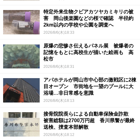
特定外来生物クビアカツヤカミキリの被
害 岡山後楽園などの桜で確認 半径約
2km以内の学校や公園を調査へ
2026/8/6(木)18:33
原爆の悲惨さ伝えるパネル展 被爆者の
記憶をもとに高校生が描いた絵画も 高
松市
2026/8/6(木)18:31
アパホテルが岡山市中心部の激戦区に2棟
目オープン 市街地を一望のプールに大
浴場…非日常感を意識
2026/8/6(木)18:13
接骨院院長らによる自動車保険金詐欺
被害総額は2700万円超 香川県警が最終
送検、捜査本部解散
2026/8/6(木)18:12