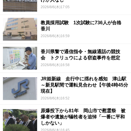
2026/8/6(木)17:05
教員採用試験 1次試験に736人が合格
香川
2026/8/6(木)16:59
香川県警で通信指令・無線通話の競技
会 トクリュウによる窃盗事件を想定
2026/8/6(木)16:58
JR姫新線 走行中に揺れを感知 津山駅
～新見駅間で運転見合わせ【午後4時45分
現在】
2026/8/6(木)16:52
原爆投下から81年 岡山市で慰霊祭 被
爆者や遺族が犠牲者を追悼「一番に平和
しかない」
2026/8/6(木)16:45