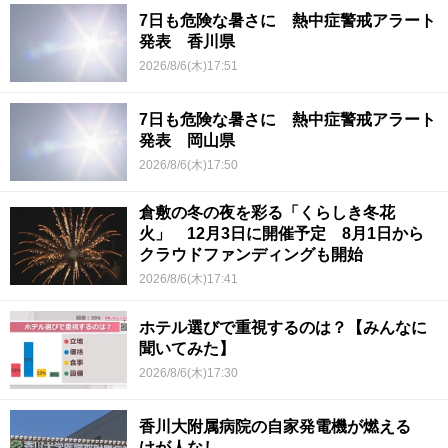
7日も危険な暑さに 熱中症警戒アラート
発表 香川県
2026/8/6(木)17:51
7日も危険な暑さに 熱中症警戒アラート
発表 岡山県
2026/8/6(木)17:50
倉敷の冬の夜を彩る「くらしき冬花
火」 12月3日に開催予定 8月1日から
クラウドファンディングも開始
2026/8/6(木)17:41
ホテル選びで重視するのは？【みんなに
聞いてみた】
2026/8/6(木)17:30
香川大附属病院の自家発電機が燃える
けが人なし