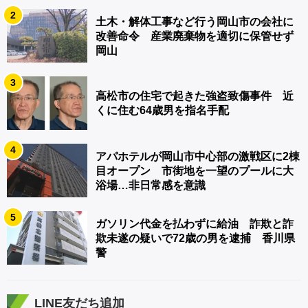
2
土木・解体工事など行う岡山市の会社に
改善命令 産業廃棄物を適切に保管せず
岡山
3
高松市の住宅で起きた強盗致傷事件 近
くに住む64歳男を指名手配
4
アパホテルが岡山市中心部の激戦区に2棟
目オープン 市街地を一望のプールに大
浴場…非日常感を意識
5
ガソリン代金を払わずに給油 詐欺と詐
欺未遂の疑いで72歳の男を逮捕 香川県
警
LINE友だち追加