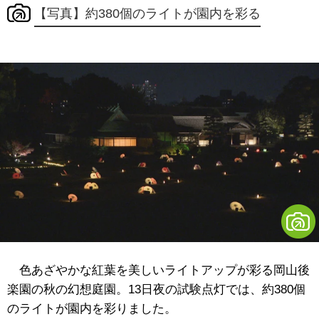
【写真】約380個のライトが園内を彩る
色あざやかな紅葉を美しいライトアップが彩る岡山後
楽園の秋の幻想庭園。13日夜の試験点灯では、約380個
のライトが園内を彩りました。