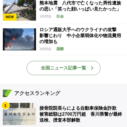
熊本地震 八代市で亡くなった男性遺族
の思い「笑った顔いっぱい見たかった」
社会
1時間前
NEW
ロシア通販大手へのウクライナの攻撃
影響じわり 中小企業弱体化や物流費用
の増加も
国際
3時間前
全国ニュース記事一覧
アクセスランキング
1
接骨院院長らによる自動車保険金詐欺
被害総額は2700万円超 香川県警が最終
送検、捜査本部解散