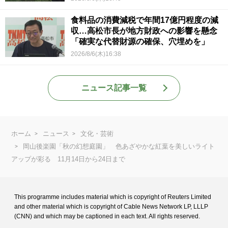
食料品の消費減税で年間17億円程度の減
収…高松市長が地方財政への影響を懸念
「確実な代替財源の確保、穴埋めを」
2026/8/6(木)16:38
ニュース記事一覧
ホーム
ニュース
文化・芸術
岡山後楽園「秋の幻想庭園」 色あざやかな紅葉を美しいライト
アップが彩る 11月14日から24日まで
This programme includes material which is copyright of Reuters Limited
and
other material which is copyright of Cable News Network LP, LLLP
(CNN) and
which may be captioned in each text. All rights reserved.