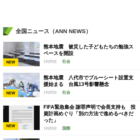
全国ニュース（ANN NEWS）
熊本地震 被災した子どもたちの勉強ス
ペースを開設
社会
1時間前
NEW
熊本地震 八代市でブルーシート設置支
援始まる 台風13号影響懸念
社会
1時間前
NEW
FIFA緊急集会 謝罪声明で会長支持も 投
資計画めぐり「別の方法で進めるべきだ
った」
NEW
国際
1時間前