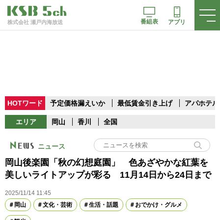
番組表
アプリ
株式会社 瀬戸内海放送
HOTワード
予定価格漏えいか
最低賃金引き上げ
アパホテル
エリア
岡山
香川
全国
ニュース
岡山後楽園「秋の幻想庭園」 色あざやかな紅葉を
美しいライトアップが彩る 11月14日から24日まで
2025/11/14 11:45
岡山
文化・芸術
生活・話題
おでかけ・グルメ