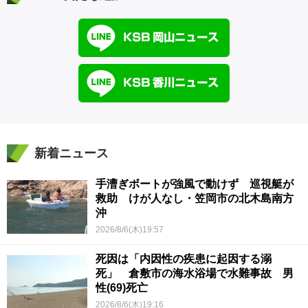
新着ニュース
手漕ぎボートが強風で動けず 巡視艇が
救助 けが人なし・笠岡市の北木島南方
沖
2026/8/6(木)19:57
死因は「内因性の疾患に起因する溺
死」 倉敷市の海水浴場で水難事故 男
性(69)死亡
2026/8/6(木)19:16