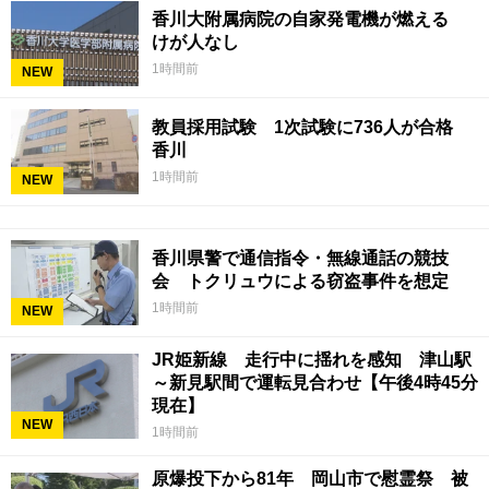
香川大附属病院の自家発電機が燃える
けが人なし
1時間前
NEW
教員採用試験 1次試験に736人が合格
香川
1時間前
NEW
香川県警で通信指令・無線通話の競技
会 トクリュウによる窃盗事件を想定
1時間前
NEW
JR姫新線 走行中に揺れを感知 津山駅
～新見駅間で運転見合わせ【午後4時45分
現在】
NEW
1時間前
原爆投下から81年 岡山市で慰霊祭 被