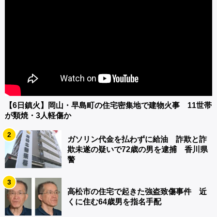
【6日鎮火】岡山・早島町の住宅密集地で建物火事 11世帯
が類焼・3人軽傷か
2
ガソリン代金を払わずに給油 詐欺と詐
欺未遂の疑いで72歳の男を逮捕 香川県
警
3
高松市の住宅で起きた強盗致傷事件 近
くに住む64歳男を指名手配