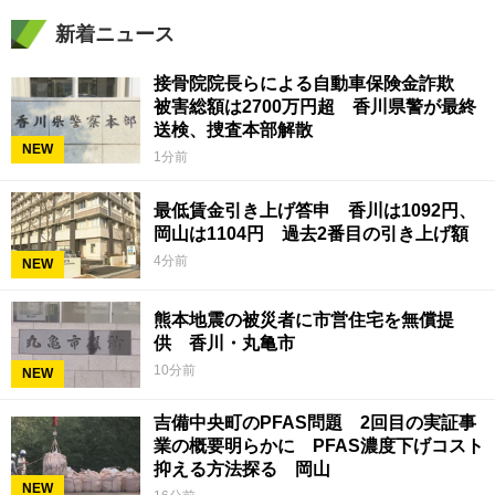
新着ニュース
接骨院院長らによる自動車保険金詐欺
被害総額は2700万円超 香川県警が最終
送検、捜査本部解散
NEW
1分前
最低賃金引き上げ答申 香川は1092円、
岡山は1104円 過去2番目の引き上げ額
4分前
NEW
熊本地震の被災者に市営住宅を無償提
供 香川・丸亀市
10分前
NEW
吉備中央町のPFAS問題 2回目の実証事
業の概要明らかに PFAS濃度下げコスト
抑える方法探る 岡山
NEW