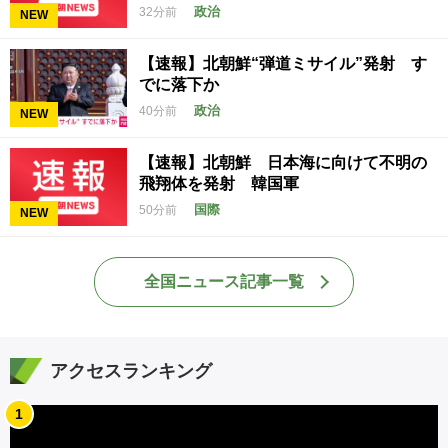
政治
32分前
NEW
【速報】北朝鮮“弾道ミサイル”発射 す
でに落下か
政治
40分前
NEW
【速報】北朝鮮 日本海に向けて不明の
飛翔体を発射 韓国軍
国際
50分前
NEW
全国ニュース記事一覧
アクセスランキング
1