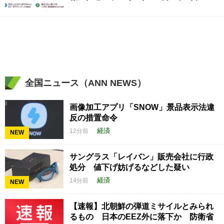
全国ニュース（ANN NEWS）
画像加工アプリ「SNOW」景品表示法違
反の措置命令
経済
12分前
NEW
サングラス「レイバン」販売会社に行政
処分 値下げ妨げるなどした疑い
経済
14分前
NEW
【速報】北朝鮮の弾道ミサイルとみられ
るもの 日本のEEZ外に落下か 防衛省