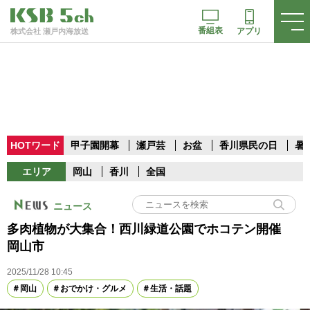
番組表
アプリ
株式会社 瀬戸内海放送
HOTワード
甲子園開幕
瀬戸芸
お盆
香川県民の日
暑
エリア
岡山
香川
全国
ニュース
多肉植物が大集合！西川緑道公園でホコテン開催
岡山市
2025/11/28 10:45
岡山
おでかけ・グルメ
生活・話題