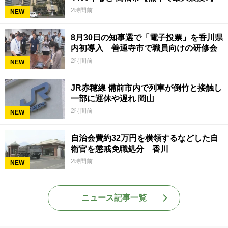
2時間前
NEW
8月30日の知事選で「電子投票」を香川県
内初導入 善通寺市で職員向けの研修会
2時間前
NEW
JR赤穂線 備前市内で列車が倒竹と接触し
一部に運休や遅れ 岡山
2時間前
NEW
自治会費約32万円を横領するなどした自
衛官を懲戒免職処分 香川
2時間前
NEW
ニュース記事一覧