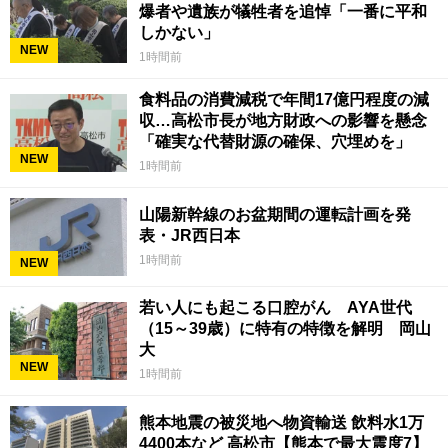
爆者や遺族が犠牲者を追悼「一番に平和
しかない」
NEW
1時間前
食料品の消費減税で年間17億円程度の減
収…高松市長が地方財政への影響を懸念
「確実な代替財源の確保、穴埋めを」
NEW
1時間前
山陽新幹線のお盆期間の運転計画を発
表・JR西日本
1時間前
NEW
若い人にも起こる口腔がん AYA世代
（15～39歳）に特有の特徴を解明 岡山
大
NEW
1時間前
熊本地震の被災地へ物資輸送 飲料水1万
4400本など 高松市【熊本で最大震度7】