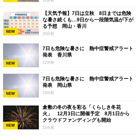
16分前
【天気予報】7日は立秋 8日までは危険
な暑さ続くも…9日から一段階気温が下が
る予想 岡山・香川
NEW
20分前
7日も危険な暑さに 熱中症警戒アラート
発表 香川県
22分前
NEW
7日も危険な暑さに 熱中症警戒アラート
発表 岡山県
23分前
NEW
倉敷の冬の夜を彩る「くらしき冬花
火」 12月3日に開催予定 8月1日から
クラウドファンディングも開始
NEW
32分前