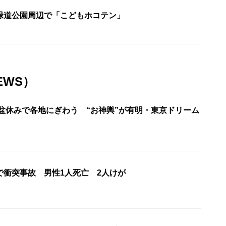
緑道公園周辺で「こどもホコテン」
EWS）
お盆休みで各地にぎわう “お神輿”が有明・東京ドリーム
で衝突事故 男性1人死亡 2人けが