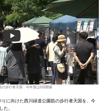
Play
筋の歩行者天国 今年度は5回開催
作りに向けた西川緑道公園筋の歩行者天国を、今
した。