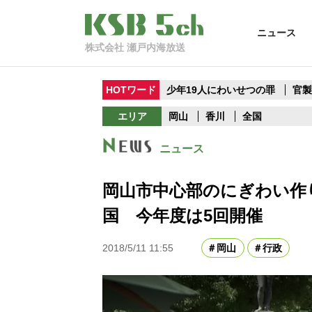
ニュース
株式会社 瀬戸内海放送
HOTワード
少年19人にわいせつの罪
官
エリア
岡山
香川
全国
ニュース
岡山市中心部のにぎわい作
国 今年度は5回開催
2018/5/11 11:55
岡山
行政