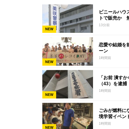
ビニールハウ
トで販売か 
13分前
NEW
恋愛や結婚を
ーン
1時間前
NEW
「お前 潰す
（43）を逮捕
1時間前
NEW
ごみが燃料に
境学習イベン
1時間前
NEW