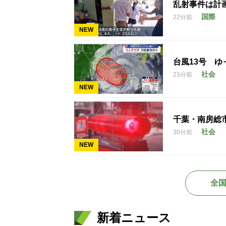
乱射事件は計
国際
22分前
NEW
台風13号 
社会
23分前
NEW
千葉・南房総
社会
30分前
NEW
全
新着ニュース