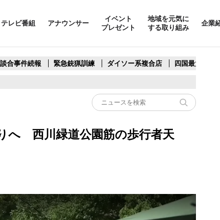
イベント
地域を元気に
テレビ番組
アナウンサー
企業
プレゼント
する取り組み
製談合事件続報
緊急銃猟訓練
ダイソー系複合店
四国最大スリ
りへ 西川緑道公園筋の歩行者天