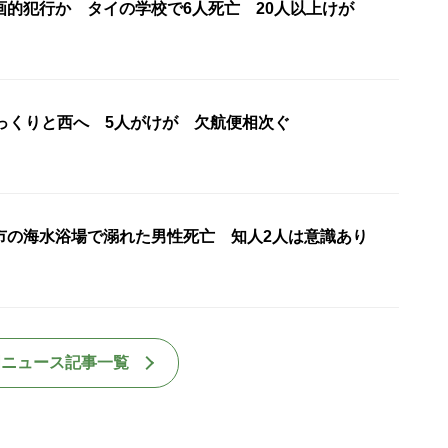
画的犯行か タイの学校で6人死亡 20人以上けが
ゆっくりと西へ 5人がけが 欠航便相次ぐ
市の海水浴場で溺れた男性死亡 知人2人は意識あり
国ニュース記事一覧