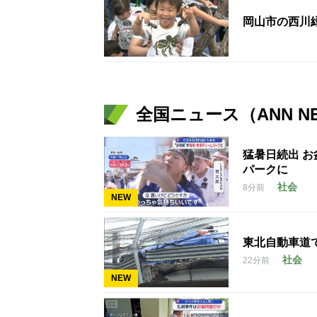
岡山市の西川
全国ニュース（ANN N
猛暑日続出 
パークに
社会
8分前
NEW
東北自動車道
社会
22分前
NEW