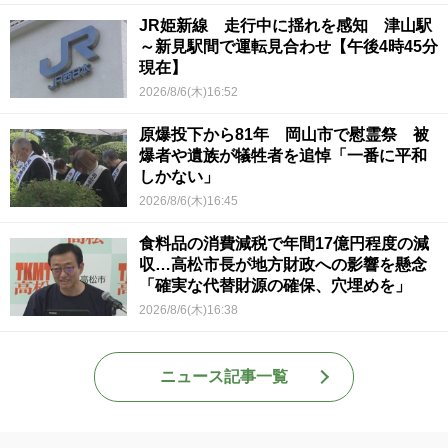
JR姫新線 走行中に揺れを感知 津山駅
～新見駅間で運転見合わせ【午後4時45分
現在】
2026/8/6(木)16:52
原爆投下から81年 岡山市で慰霊祭 被
爆者や遺族が犠牲者を追悼「一番に平和
しかない」
2026/8/6(木)16:45
食料品の消費減税で年間17億円程度の減
収…高松市長が地方財政への影響を懸念
「確実な代替財源の確保、穴埋めを」
2026/8/6(木)16:38
ニュース記事一覧