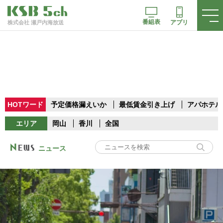
番組表
アプリ
株式会社 瀬戸内海放送
HOTワード
予定価格漏えいか
最低賃金引き上げ
アパホテル
エリア
岡山
香川
全国
ニュース