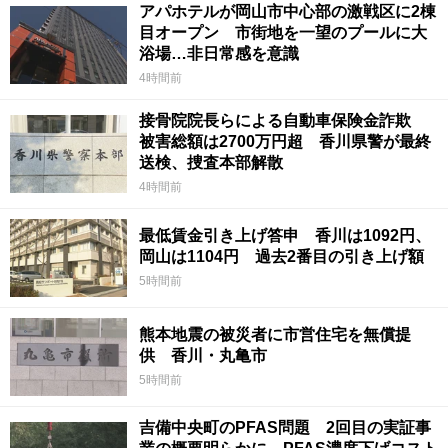
アパホテルが岡山市中心部の激戦区に2棟
目オープン 市街地を一望のプールに大
浴場…非日常感を意識
4時間前
接骨院院長らによる自動車保険金詐欺
被害総額は2700万円超 香川県警が最終
送検、捜査本部解散
4時間前
最低賃金引き上げ答申 香川は1092円、
岡山は1104円 過去2番目の引き上げ額
5時間前
熊本地震の被災者に市営住宅を無償提
供 香川・丸亀市
5時間前
吉備中央町のPFAS問題 2回目の実証事