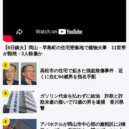
【6日鎮火】岡山・早島町の住宅密集地で建物火事 11世帯
が類焼・3人軽傷か
2
高松市の住宅で起きた強盗致傷事件 近
くに住む64歳男を指名手配
3
ガソリン代金を払わずに給油 詐欺と詐
欺未遂の疑いで72歳の男を逮捕 香川県
警
4
アパホテルが岡山市中心部の激戦区に2棟