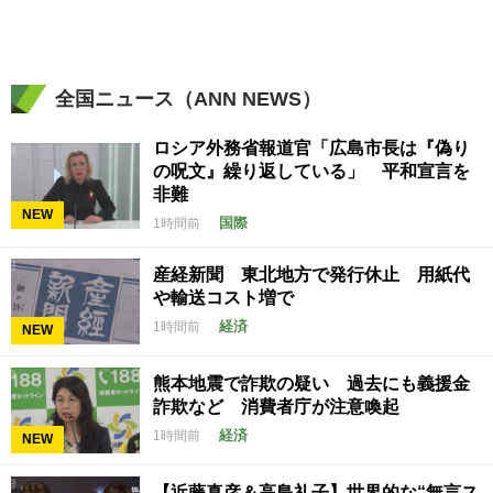
全国ニュース（ANN NEWS）
ロシア外務省報道官「広島市長は『偽り
の呪文』繰り返している」 平和宣言を
非難
NEW
国際
1時間前
産経新聞 東北地方で発行休止 用紙代
や輸送コスト増で
経済
1時間前
NEW
熊本地震で詐欺の疑い 過去にも義援金
詐欺など 消費者庁が注意喚起
経済
1時間前
NEW
【近藤真彦＆高島礼子】世界的な“無言ス