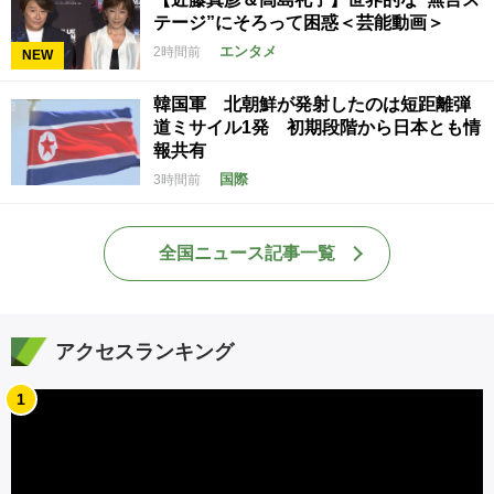
テージ”にそろって困惑＜芸能動画＞
エンタメ
2時間前
NEW
韓国軍 北朝鮮が発射したのは短距離弾
道ミサイル1発 初期段階から日本とも情
報共有
国際
3時間前
全国ニュース記事一覧
アクセスランキング
1