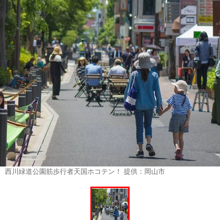
西川緑道公園筋歩行者天国ホコテン！ 提供：岡山市