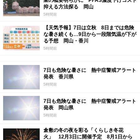
業の概要明らかに PFAS濃度下げコスト
抑える方法探る 岡山
5時間前
【天気予報】7日は立秋 8日までは危険
な暑さ続くも…9日から一段階気温が下が
る予想 岡山・香川
5時間前
7日も危険な暑さに 熱中症警戒アラート
発表 香川県
5時間前
7日も危険な暑さに 熱中症警戒アラート
発表 岡山県
5時間前
倉敷の冬の夜を彩る「くらしき冬花
火」 12月3日に開催予定 8月1日から