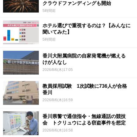
クラウドファンディングも開始
5時間前
ホテル選びで重視するのは？【みんなに
聞いてみた】
5時間前
香川大附属病院の自家発電機が燃える
けが人なし
2026/8/6(木)17:05
教員採用試験 1次試験に736人が合格
香川
2026/8/6(木)16:59
香川県警で通信指令・無線通話の競技
会 トクリュウによる窃盗事件を想定
2026/8/6(木)16:58