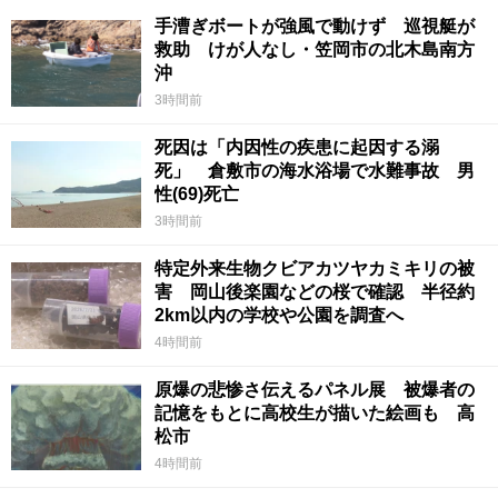
手漕ぎボートが強風で動けず 巡視艇が
救助 けが人なし・笠岡市の北木島南方
沖
3時間前
死因は「内因性の疾患に起因する溺
死」 倉敷市の海水浴場で水難事故 男
性(69)死亡
3時間前
特定外来生物クビアカツヤカミキリの被
害 岡山後楽園などの桜で確認 半径約
2km以内の学校や公園を調査へ
4時間前
原爆の悲惨さ伝えるパネル展 被爆者の
記憶をもとに高校生が描いた絵画も 高
松市
4時間前