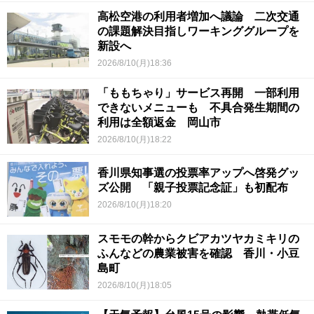
高松空港の利用者増加へ議論 二次交通
の課題解決目指しワーキンググループを
新設へ
2026/8/10(月)18:36
「ももちゃり」サービス再開 一部利用
できないメニューも 不具合発生期間の
利用は全額返金 岡山市
2026/8/10(月)18:22
香川県知事選の投票率アップへ啓発グッ
ズ公開 「親子投票記念証」も初配布
2026/8/10(月)18:20
スモモの幹からクビアカツヤカミキリの
ふんなどの農業被害を確認 香川・小豆
島町
2026/8/10(月)18:05