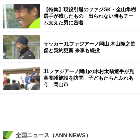
【特集】現役引退のファジGK・金山隼樹
選手が残したもの 出られない時もチー
ム支えた男に密着
サッカーJ1ファジアーノ岡山 木山隆之監
督と契約更新 来季も続投
J1ファジアーノ岡山の木村太哉選手が児
童養護施設を訪問 子どもたちとふれあ
う 岡山市
全国ニュース（ANN NEWS）