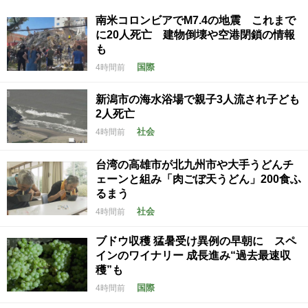
南米コロンビアでM7.4の地震 これまで
に20人死亡 建物倒壊や空港閉鎖の情報
も
国際
4時間前
新潟市の海水浴場で親子3人流され子ども
2人死亡
社会
4時間前
台湾の高雄市が北九州市や大手うどんチ
ェーンと組み「肉ごぼ天うどん」200食ふ
るまう
社会
4時間前
ブドウ収穫 猛暑受け異例の早朝に スペ
インのワイナリー 成長進み“過去最速収
穫”も
国際
4時間前