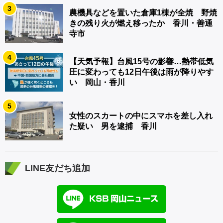
3
農機具などを置いた倉庫1棟が全焼 野焼
きの残り火が燃え移ったか 香川・善通
寺市
4
【天気予報】台風15号の影響…熱帯低気
圧に変わっても12日午後は雨が降りやす
い 岡山・香川
5
女性のスカートの中にスマホを差し入れ
た疑い 男を逮捕 香川
LINE友だち追加