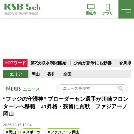
番組表
アプリ
株式会社 瀬戸内海放送
HOTワード
第2次取水制限開始
少雨が新米にも影響
香川県
エリア
岡山
香川
全国
ニュース
“ファジの守護神” ブローダーセン選手が川崎フロン
ターレへ移籍 J1昇格・残留に貢献 ファジアーノ
岡山
2025/12/15 19:04
岡山
スポーツ
ファジアーノ岡山