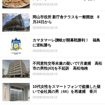
2026/8/10(月)16:29
岡山市役所 新庁舎テラスを一般開放 8
月24日から
2026/8/10(月)16:18
カマタマーレ讃岐が開幕戦勝利！ 福島
に逆転勝ち
2026/8/10(月)16:15
不同意性交等未遂の疑いで7月逮捕 高松
市の男性(43)を不起訴 高松地検
2026/8/10(月)16:13
10代女性をスマートフォンで盗撮した疑
いで会社員の男（44）を再逮捕 香川
2026/8/10(月)16:12