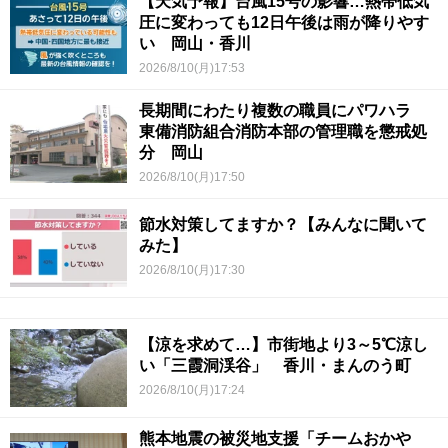
【天気予報】台風15号の影響…熱帯低気
圧に変わっても12日午後は雨が降りやす
い 岡山・香川
2026/8/10(月)17:53
長期間にわたり複数の職員にパワハラ
東備消防組合消防本部の管理職を懲戒処
分 岡山
2026/8/10(月)17:50
節水対策してますか？【みんなに聞いて
みた】
2026/8/10(月)17:30
【涼を求めて…】市街地より3～5℃涼し
い「三霞洞渓谷」 香川・まんのう町
2026/8/10(月)17:24
熊本地震の被災地支援「チームおかや