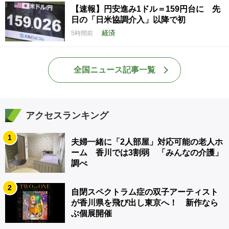
【速報】円安進み1ドル＝159円台に 先
日の「日米協調介入」以降で初
経済
5時間前
全国ニュース記事一覧
アクセスランキング
1
夫婦一緒に「2人部屋」対応可能の老人ホ
ーム 香川では3割弱 「みんなの介護」
調べ
2
自閉スペクトラム症の双子アーティスト
が香川県を飛び出し東京へ！ 新作なら
ぶ個展開催