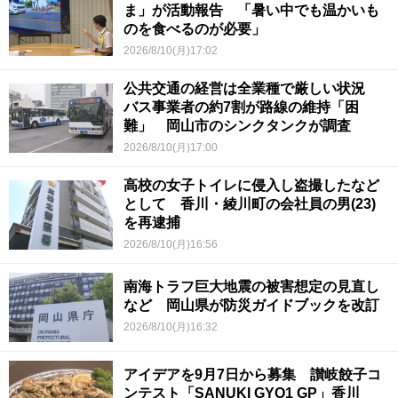
ま」が活動報告 「暑い中でも温かいも
のを食べるのが必要」
2026/8/10(月)17:02
公共交通の経営は全業種で厳しい状況
バス事業者の約7割が路線の維持「困
難」 岡山市のシンクタンクが調査
2026/8/10(月)17:00
高校の女子トイレに侵入し盗撮したなど
として 香川・綾川町の会社員の男(23)
を再逮捕
2026/8/10(月)16:56
南海トラフ巨大地震の被害想定の見直し
など 岡山県が防災ガイドブックを改訂
2026/8/10(月)16:32
アイデアを9月7日から募集 讃岐餃子コ
ンテスト「SANUKI GYO1 GP」香川