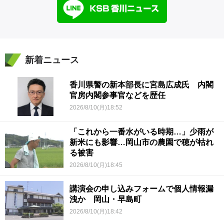
新着ニュース
香川県警の新本部長に宮島広成氏 内閣
官房内閣参事官などを歴任
2026/8/10(月)18:52
「これから一番水がいる時期…」少雨が
新米にも影響…岡山市の農園で穂が枯れ
る被害
2026/8/10(月)18:45
講演会の申し込みフォームで個人情報漏
洩か 岡山・早島町
2026/8/10(月)18:42