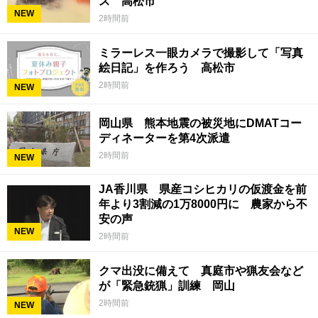
ス 高松市
NEW
2時間前
ミラーレス一眼カメラで撮影して「写真
絵日記」を作ろう 高松市
2時間前
NEW
岡山県 熊本地震の被災地にDMATコー
ディネーターを第4次派遣
2時間前
NEW
JA香川県 県産コシヒカリの仮渡金を前
年より3割減の1万8000円に 農家から不
安の声
NEW
2時間前
クマ出没に備えて 真庭市や猟友会など
が「緊急銃猟」訓練 岡山
2時間前
NEW