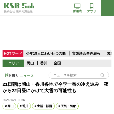
番組表
アプリ
株式会社 瀬戸内海放送
HOTワード
少年19人にわいせつの罪
官製談合事件続報
緊急
エリア
岡山
香川
全国
ニュース
21日朝は岡山・香川各地で今季一番の冷え込み 夜
から22日昼にかけて大雪の可能性も
2026/1/21 11:56
岡山
香川
生活・話題
天気・気象