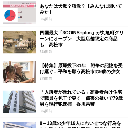
あなたは犬派？猫派？【みんなに聞いて
みた】
3時間前
四国最大「3COINS+plus」が丸亀町グリ
ーンにオープン 大型店舗限定の商品
も 高松市
3時間前
【特集】原爆投下81年 戦争の記憶を受
け継ぐ…平和を願う高松市の9歳の少女
3時間前
「入所者が暴れている」高齢者向け住宅
で職員を包丁で突く 傷害の疑いで79歳
男を現行犯逮捕 香川県警
3時間前
8～13歳の少年19人にわいせつな行為を