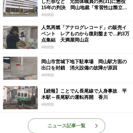
した罪など 元団体職員の男(31)に懲役
15年の判決 岡山地裁「常習性は際立っ
ていて被害結果も非常に重い」
4時間前
人気再燃「アナログレコード」の販売イ
ベント レアものから復刻盤まで…約3万
点集結 天満屋岡山店
4時間前
岡山市営城下地下駐車場 岡山駅方面の
出口を封鎖 消火設備の故障が原因
4時間前
【続報】ことでん長尾線で人身事故 平
木駅～長尾駅の運転再開 香川
4時間前
ニュース記事一覧