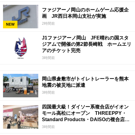
ファジアーノ岡山のホームゲーム応援企
画 JR西日本岡山支社が実施
2時間前
NEW
J1ファジアーノ岡山 JFE晴れの国スタ
ジアムで開催の第2節長崎戦 ホームエリ
アのチケット完売
3時間前
岡山県倉敷市がトイレトレーラーを熊本
地震の被災地に派遣
3時間前
四国最大級！ダイソー系複合店がイオン
モール高松にオープン THREEPPY・
Standard Products・DAISOの複合店は
香川県初
3時間前