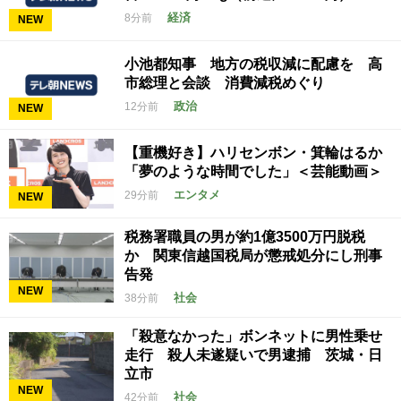
経済
8分前
NEW
小池都知事 地方の税収減に配慮を 高
市総理と会談 消費減税めぐり
政治
12分前
NEW
【重機好き】ハリセンボン・箕輪はるか
「夢のような時間でした」＜芸能動画＞
エンタメ
29分前
NEW
税務署職員の男が約1億3500万円脱税
か 関東信越国税局が懲戒処分にし刑事
告発
NEW
社会
38分前
「殺意なかった」ボンネットに男性乗せ
走行 殺人未遂疑いで男逮捕 茨城・日
立市
NEW
社会
42分前