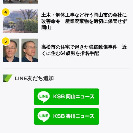
4
土木・解体工事など行う岡山市の会社に
改善命令 産業廃棄物を適切に保管せず
岡山
5
高松市の住宅で起きた強盗致傷事件 近
くに住む64歳男を指名手配
LINE友だち追加