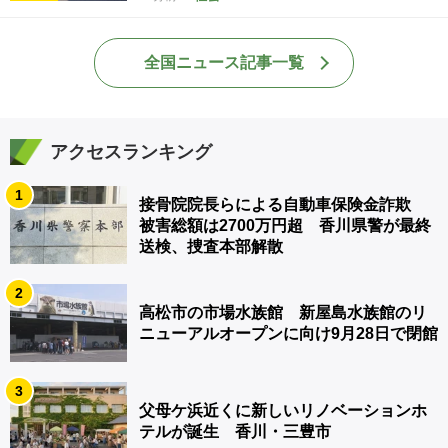
全国ニュース記事一覧
アクセスランキング
1
接骨院院長らによる自動車保険金詐欺
被害総額は2700万円超 香川県警が最終
送検、捜査本部解散
2
高松市の市場水族館 新屋島水族館のリ
ニューアルオープンに向け9月28日で閉館
3
父母ケ浜近くに新しいリノベーションホ
テルが誕生 香川・三豊市