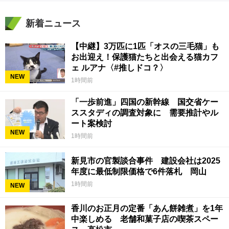
新着ニュース
【中継】3万匹に1匹「オスの三毛猫」も
お出迎え！保護猫たちと出会える猫カフ
ェ ルアナ〈#推しドコ？〉
NEW
1時間前
「一歩前進」四国の新幹線 国交省ケー
ススタディの調査対象に 需要推計やル
ート案検討
NEW
1時間前
新見市の官製談合事件 建設会社は2025
年度に最低制限価格で6件落札 岡山
1時間前
NEW
香川のお正月の定番「あん餅雑煮」を1年
中楽しめる 老舗和菓子店の喫茶スペー