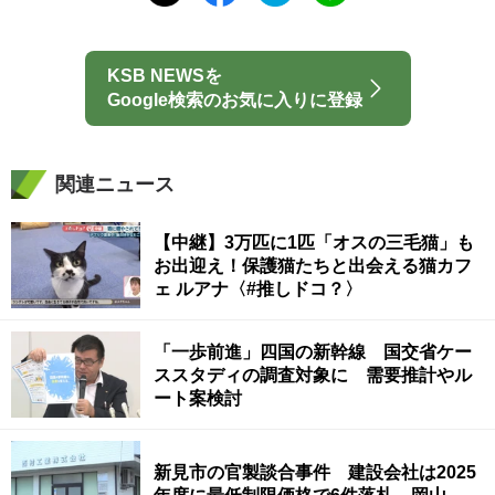
KSB NEWSを
Google検索のお気に入りに登録
関連ニュース
【中継】3万匹に1匹「オスの三毛猫」も
お出迎え！保護猫たちと出会える猫カフ
ェ ルアナ〈#推しドコ？〉
「一歩前進」四国の新幹線 国交省ケー
ススタディの調査対象に 需要推計やル
ート案検討
新見市の官製談合事件 建設会社は2025