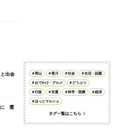
岡山
香川
社会
生活・話題
ちと出会
おでかけ・グルメ
どうぶつ
行政
交通
科学・医療
経済
ほっとマルシェ
に 需
タグ一覧はこちら