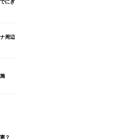
でにぎ
ナ周辺
施
憲？