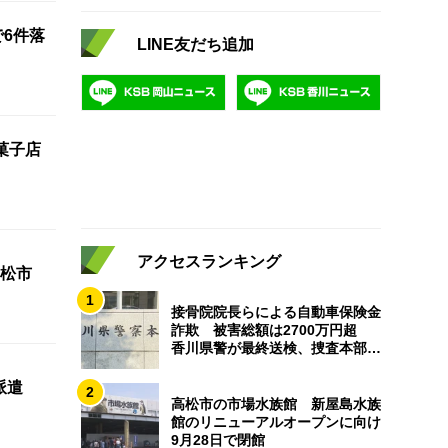
で6件落
LINE友だち追加
菓子店
アクセスランキング
松市
1
接骨院院長らによる自動車保険金
詐欺 被害総額は2700万円超
香川県警が最終送検、捜査本部解
散
派遣
2
高松市の市場水族館 新屋島水族
館のリニューアルオープンに向け
9月28日で閉館