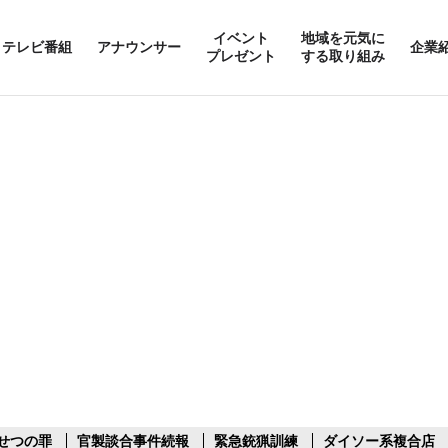
イベント
地域を元気に
テレビ番組
アナウンサー
企業
プレゼント
する取り組み
せつの罪
官製談合事件続報
緊急銃猟訓練
ダイソー系複合店