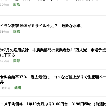
政治
30分前
イラン攻撃 米国がミサイル不足？「危険な水準」
国際
51分前
米7月の雇用統計 非農業部門の就業者数2.3万人減 市場予
に下回る
国際
57分前
食料自給率37％ 過去最低に コメなど値上がりで生産額ベ
昇
経済
1時間前
コメ平均価格 1年10カ月ぶり3100円台 3198円/5kg（前週比