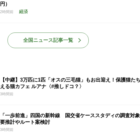
円）
経済
2時間前
全国ニュース記事一覧
【中継】3万匹に1匹「オスの三毛猫」もお出迎え！保護猫た
える猫カフェ ルアナ〈#推しドコ？〉
3時間前
「一歩前進」四国の新幹線 国交省ケーススタディの調査対象
要推計やルート案検討
3時間前