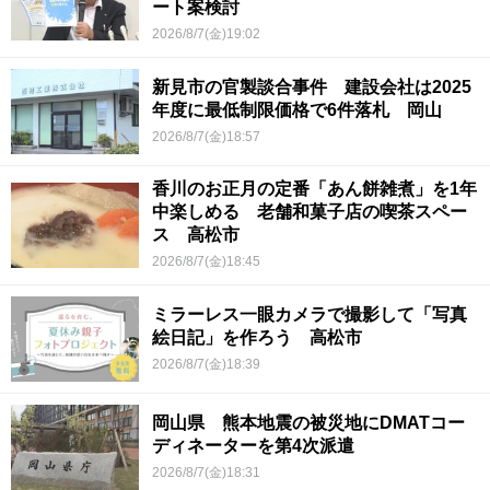
ート案検討
2026/8/7(金)19:02
新見市の官製談合事件 建設会社は2025
年度に最低制限価格で6件落札 岡山
2026/8/7(金)18:57
香川のお正月の定番「あん餅雑煮」を1年
中楽しめる 老舗和菓子店の喫茶スペー
ス 高松市
2026/8/7(金)18:45
ミラーレス一眼カメラで撮影して「写真
絵日記」を作ろう 高松市
2026/8/7(金)18:39
岡山県 熊本地震の被災地にDMATコー
ディネーターを第4次派遣
2026/8/7(金)18:31