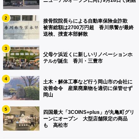
ニューアルオープンに向け9月28日で閉館
2
接骨院院長らによる自動車保険金詐欺
被害総額は2700万円超 香川県警が最終
送検、捜査本部解散
3
父母ケ浜近くに新しいリノベーションホ
テルが誕生 香川・三豊市
4
土木・解体工事など行う岡山市の会社に
改善命令 産業廃棄物を適切に保管せず
岡山
5
四国最大「3COINS+plus」が丸亀町グリ
ーンにオープン 大型店舗限定の商品
も 高松市