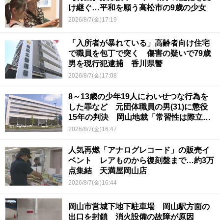
け継ぐ…平和を願う高松市の9歳の少女
2026/8/7(金)17:19
「入所者が暴れている」高齢者向け住宅
で職員を包丁で突く 傷害の疑いで79歳
男を現行犯逮捕 香川県警
2026/8/7(金)17:08
8～13歳の少年19人にわいせつな行為を
した罪など 元団体職員の男(31)に懲役
15年の判決 岡山地裁「常習性は際立っ
ていて被害結果も非常に重い」
2026/8/7(金)16:47
人気再燃「アナログレコード」の販売イ
ベント レアものから復刻盤まで…約3万
点集結 天満屋岡山店
2026/8/7(金)16:44
岡山市営城下地下駐車場 岡山駅方面の
出口を封鎖 消火設備の故障が原因