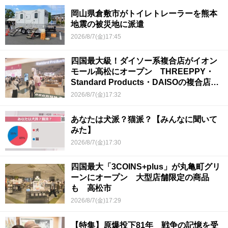
岡山県倉敷市がトイレトレーラーを熊本
地震の被災地に派遣
2026/8/7(金)17:45
四国最大級！ダイソー系複合店がイオン
モール高松にオープン THREEPPY・
Standard Products・DAISOの複合店は
香川県初
2026/8/7(金)17:32
あなたは犬派？猫派？【みんなに聞いて
みた】
2026/8/7(金)17:30
四国最大「3COINS+plus」が丸亀町グリ
ーンにオープン 大型店舗限定の商品
も 高松市
2026/8/7(金)17:29
【特集】原爆投下81年 戦争の記憶を受