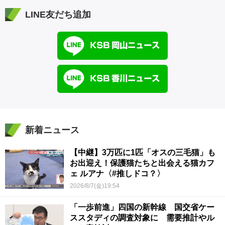
LINE友だち追加
新着ニュース
【中継】3万匹に1匹「オスの三毛猫」も
お出迎え！保護猫たちと出会える猫カフ
ェ ルアナ〈#推しドコ？〉
2026/8/7(金)19:54
「一歩前進」四国の新幹線 国交省ケー
ススタディの調査対象に 需要推計やル