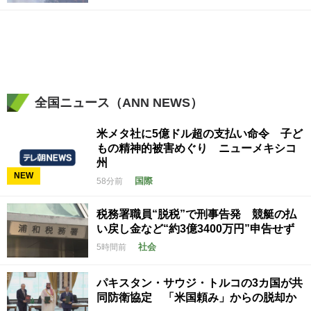
全国ニュース（ANN NEWS）
米メタ社に5億ドル超の支払い命令 子ど
もの精神的被害めぐり ニューメキシコ
州
NEW
国際
58分前
税務署職員“脱税”で刑事告発 競艇の払
い戻し金など“約3億3400万円”申告せず
社会
5時間前
パキスタン・サウジ・トルコの3カ国が共
同防衛協定 「米国頼み」からの脱却か