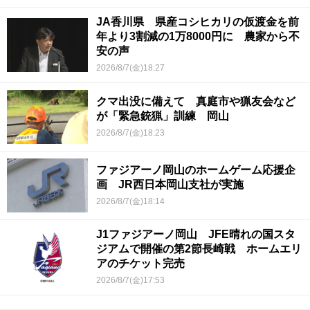
JA香川県 県産コシヒカリの仮渡金を前
年より3割減の1万8000円に 農家から不
安の声
2026/8/7(金)18:27
クマ出没に備えて 真庭市や猟友会など
が「緊急銃猟」訓練 岡山
2026/8/7(金)18:23
ファジアーノ岡山のホームゲーム応援企
画 JR西日本岡山支社が実施
2026/8/7(金)18:14
J1ファジアーノ岡山 JFE晴れの国スタ
ジアムで開催の第2節長崎戦 ホームエリ
アのチケット完売
2026/8/7(金)17:53