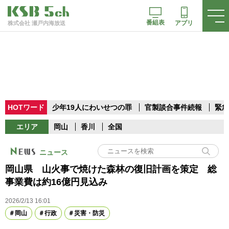
番組表
アプリ
株式会社 瀬戸内海放送
HOTワード
少年19人にわいせつの罪
官製談合事件続報
緊急
エリア
岡山
香川
全国
ニュース
岡山県 山火事で焼けた森林の復旧計画を策定 総
事業費は約16億円見込み
2026/2/13 16:01
岡山
行政
災害・防災