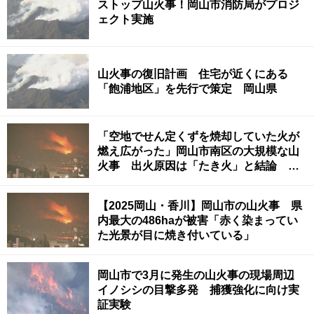
ストップ山火事！岡山市消防局がプロジ
ェクト実施
山火事の復旧計画 住宅が近くにある
「飽浦地区」を先行で策定 岡山県
「空地でせん定くずを焼却していた火が
燃え広がった」岡山市南区の大規模な山
火事 出火原因は「たき火」と結論 岡
山市消防局
【2025岡山・香川】岡山市の山火事 県
内最大の486haが被害「赤く染まってい
た光景が目に焼き付いている」
岡山市で3月に発生の山火事の現場周辺
イノシシの目撃多発 捕獲強化に向け実
証実験