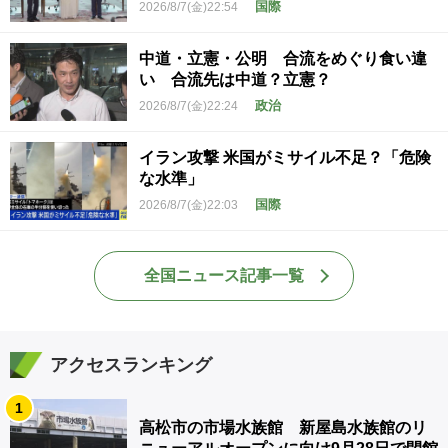
国際
2026/8/7(金)22:54
中道・立憲・公明 合流をめぐり食い違
い 合流先は中道？立憲？
政治
2026/8/7(金)22:24
イラン攻撃 米国がミサイル不足？「危険
な水準」
国際
2026/8/7(金)22:03
全国ニュース記事一覧
アクセスランキング
1
高松市の市場水族館 新屋島水族館のリ