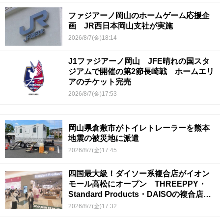
ファジアーノ岡山のホームゲーム応援企
画 JR西日本岡山支社が実施
2026/8/7(金)18:14
J1ファジアーノ岡山 JFE晴れの国スタ
ジアムで開催の第2節長崎戦 ホームエリ
アのチケット完売
2026/8/7(金)17:53
岡山県倉敷市がトイレトレーラーを熊本
地震の被災地に派遣
2026/8/7(金)17:45
四国最大級！ダイソー系複合店がイオン
モール高松にオープン THREEPPY・
Standard Products・DAISOの複合店は
香川県初
2026/8/7(金)17:32