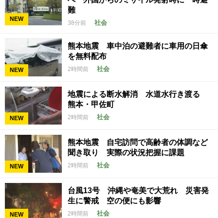
難
NEW
社会
38分前
熊本地震 車中泊の避難者に車用の日傘
を無料配布
社会
2時間前
NEW
地震による断水解消 水道水行き渡る
熊本・甲佐町
社会
2時間前
NEW
熊本地震 自宅訪問で高齢者の体調など
聞き取り 実際の状況把握に課題
社会
2時間前
NEW
台風13号 沖縄や奄美で大荒れ 災害発
生に警戒 空の便にも影響
社会
2時間前
NEW