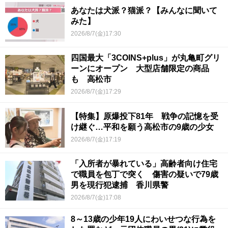
あなたは犬派？猫派？【みんなに聞いて
みた】
2026/8/7(金)17:30
四国最大「3COINS+plus」が丸亀町グリ
ーンにオープン 大型店舗限定の商品
も 高松市
2026/8/7(金)17:29
【特集】原爆投下81年 戦争の記憶を受
け継ぐ…平和を願う高松市の9歳の少女
2026/8/7(金)17:19
「入所者が暴れている」高齢者向け住宅
で職員を包丁で突く 傷害の疑いで79歳
男を現行犯逮捕 香川県警
2026/8/7(金)17:08
8～13歳の少年19人にわいせつな行為を