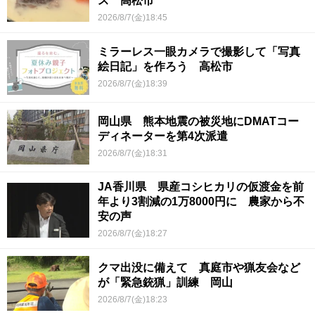
ス 高松市
2026/8/7(金)18:45
ミラーレス一眼カメラで撮影して「写真
絵日記」を作ろう 高松市
2026/8/7(金)18:39
岡山県 熊本地震の被災地にDMATコー
ディネーターを第4次派遣
2026/8/7(金)18:31
JA香川県 県産コシヒカリの仮渡金を前
年より3割減の1万8000円に 農家から不
安の声
2026/8/7(金)18:27
クマ出没に備えて 真庭市や猟友会など
が「緊急銃猟」訓練 岡山
2026/8/7(金)18:23