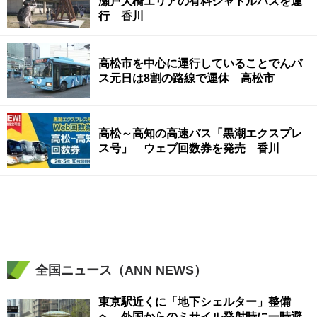
瀬戸大橋エリアの有料シャトルバスを運
行 香川
高松市を中心に運行していることでんバ
ス元日は8割の路線で運休 高松市
高松～高知の高速バス「黒潮エクスプレ
ス号」 ウェブ回数券を発売 香川
全国ニュース（ANN NEWS）
東京駅近くに「地下シェルター」整備
へ 外国からのミサイル発射時に一時避