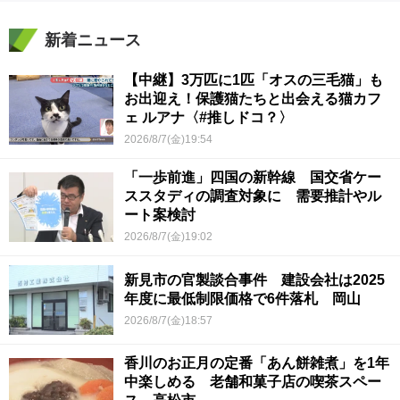
新着ニュース
【中継】3万匹に1匹「オスの三毛猫」も
お出迎え！保護猫たちと出会える猫カフ
ェ ルアナ〈#推しドコ？〉
2026/8/7(金)19:54
「一歩前進」四国の新幹線 国交省ケー
ススタディの調査対象に 需要推計やル
ート案検討
2026/8/7(金)19:02
新見市の官製談合事件 建設会社は2025
年度に最低制限価格で6件落札 岡山
2026/8/7(金)18:57
香川のお正月の定番「あん餅雑煮」を1年
中楽しめる 老舗和菓子店の喫茶スペー