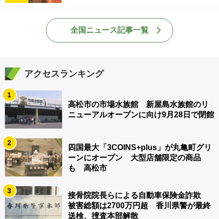
全国ニュース記事一覧
アクセスランキング
1
高松市の市場水族館 新屋島水族館のリ
ニューアルオープンに向け9月28日で閉館
2
四国最大「3COINS+plus」が丸亀町グリ
ーンにオープン 大型店舗限定の商品
も 高松市
3
接骨院院長らによる自動車保険金詐欺
被害総額は2700万円超 香川県警が最終
送検、捜査本部解散