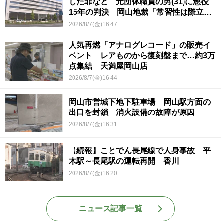
した罪など 元団体職員の男(31)に懲役
15年の判決 岡山地裁「常習性は際立っ
ていて被害結果も非常に重い」
2026/8/7(金)16:47
人気再燃「アナログレコード」の販売イ
ベント レアものから復刻盤まで…約3万
点集結 天満屋岡山店
2026/8/7(金)16:44
岡山市営城下地下駐車場 岡山駅方面の
出口を封鎖 消火設備の故障が原因
2026/8/7(金)16:31
【続報】ことでん長尾線で人身事故 平
木駅～長尾駅の運転再開 香川
2026/8/7(金)16:20
ニュース記事一覧