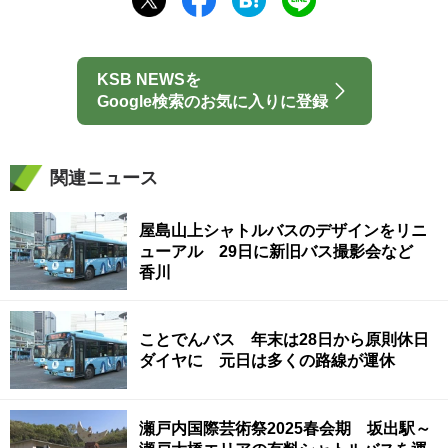
KSB NEWSを
Google検索のお気に入りに登録
関連ニュース
屋島山上シャトルバスのデザインをリニ
ューアル 29日に新旧バス撮影会など
香川
ことでんバス 年末は28日から原則休日
ダイヤに 元日は多くの路線が運休
瀬戸内国際芸術祭2025春会期 坂出駅～