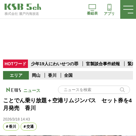
番組表
アプリ
株式会社 瀬戸内海放送
HOTワード
少年19人にわいせつの罪
官製談合事件続報
緊急
エリア
岡山
香川
全国
ニュース
ことでん乗り放題＋空港リムジンバス セット券を4
月発売 香川
2026/3/18 14:43
香川
交通