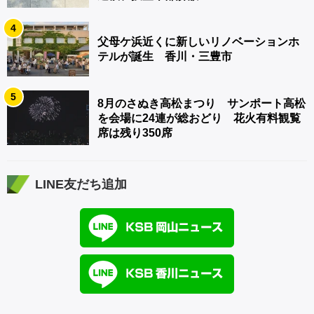
4
父母ケ浜近くに新しいリノベーションホ
テルが誕生 香川・三豊市
5
8月のさぬき高松まつり サンポート高松
を会場に24連が総おどり 花火有料観覧
席は残り350席
LINE友だち追加